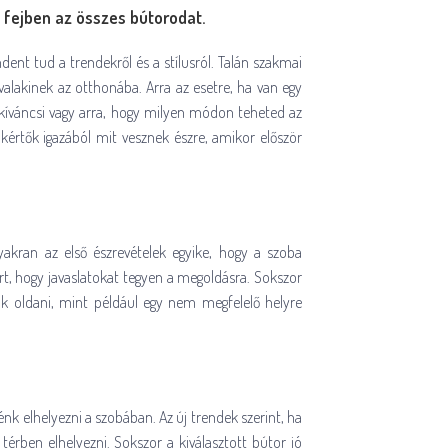
 fejben az összes bútorodat.
ent tud a trendekről és a stílusról. Talán szakmai
alakinek az otthonába. Arra az esetre, ha van egy
 kíváncsi vagy arra, hogy milyen módon teheted az
zakértők igazából mit vesznek észre, amikor először
yakran az első észrevételek egyike, hogy a szoba
t, hogy javaslatokat tegyen a megoldásra. Sokszor
ak oldani, mint például egy nem megfelelő helyre
énk elhelyezni a szobában. Az új trendek szerint, ha
térben elhelyezni. Sokszor a kiválasztott bútor jó