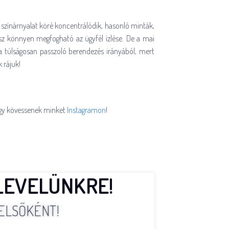
zínárnyalat köré koncentrálódik, hasonló minták,
sz könnyen megfogható az ügyfél ízlése. De a mai
a túlságosan passzoló berendezés irányából, mert
 rájuk!
gy kövessenek minket
Instagramon
!
LEVELÜNKRE!
ELSŐKÉNT!