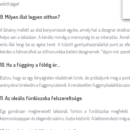
adottságait.
9. Milyen illat legyen otthon?
A látvány mellett az első benyomások egyike, amely hat a designer érzékszer
helye van a lakásban. A kérdés mindig a mennyiség és az intenzitás. Annál
erős illat lengi be az egész teret. A túlzott gyertyahasználattal pont az e
kérdés is felmerülhet az otthonunkba betérő designernek: “Vajon mit szeret
10. Ha a függöny a földig ér….
Biztos, hogy ez egy lényegtelen részletnek tűnik, de próbáljunk meg a ponto
arányokra törekedni a függönyözésnél. A rendezetlen függönykialakítás azo
11. Az ideális fürdőszoba felszereltsége.
Egy gondosan megtervezett lakásnál, fontos a fürdőszoba megfelelő fe
kézmosószappan és elegendő számú, tiszta kéztörlő. A lakberendező még az i