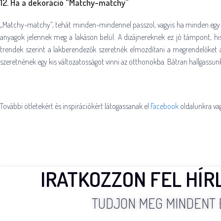
12. Ha a dekoráció “Matchy-matchy”
„Matchy-matchy”, tehát minden-mindennel passzol, vagyis ha minden egy s
anyagok jelennek meg a lakáson belül. A dizájnereknek ez jó támpont, hi
trendek szerint a lakberendezők szeretnék elmozdítani a megrendelőket 
szeretnének egy kis változatosságot vinni az otthonokba. Bátran hallgassunk
További ötletekért és inspirációkért látogassanak el
Facebook
oldalunkra va
IRATKOZZON FEL HÍR
TUDJON MEG MINDENT 