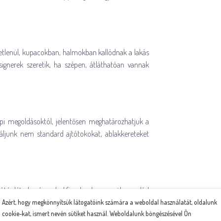
zetlenül, kupacokban, halmokban kallódnak a lakás
signerek szeretik, ha szépen, átláthatóan vannak
pi megoldásoktól, jelentősen meghatározhatjuk a
óbáljunk nem standard ajtótokokat, ablakkereteket
ótér létrehozása, ahol figyelembe vesszük a család
berendező azonnal látja, hogy megfelelő-e a lakótér
Azért, hogy megkönnyítsük látogatóink számára a weboldal használatát, oldalunk
cookie-kat, ismert nevén sütiket használ. Weboldalunk böngészésével Ön
an, hogy minél jobban kihasználhassuk lakásunk