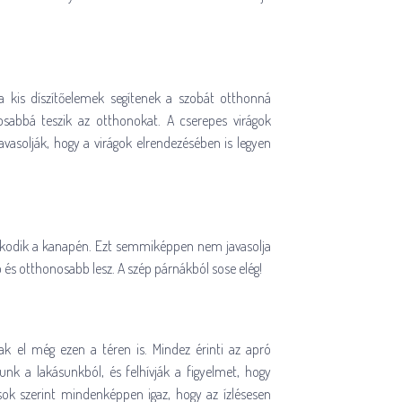
a kis díszítőelemek segítenek a szobát otthonná
gosabbá teszik az otthonokat. A cserepes virágok
javasolják, hogy a virágok elrendezésében is legyen
álkodik a kanapén. Ezt semmiképpen nem javasolja
b és otthonosabb lesz. A szép párnákból sose elég!
ak el még ezen a téren is. Mindez érinti az apró
nk a lakásunkból, és felhívják a figyelmet, hogy
ok szerint mindenképpen igaz, hogy az ízlésesen