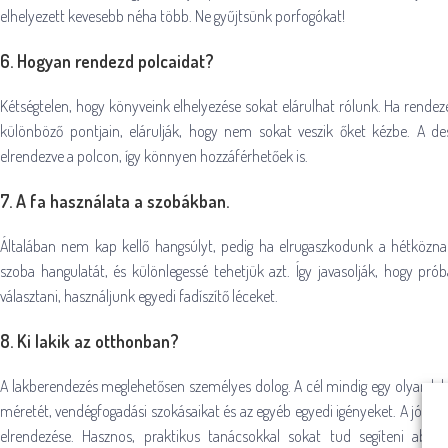
elhelyezett kevesebb néha több. Ne gyűjtsünk porfogókat!
6. Hogyan rendezd polcaidat?
Kétségtelen, hogy könyveink elhelyezése sokat elárulhat rólunk. Ha rende
különböző pontjain, elárulják, hogy nem sokat veszik őket kézbe. A de
elrendezve a polcon, így könnyen hozzáférhetőek is.
7. A fa használata a szobákban.
Általában nem kap kellő hangsúlyt, pedig ha elrugaszkodunk a hétközna
szoba hangulatát, és különlegessé tehetjük azt. Így javasolják, hogy pr
választani, használjunk egyedi fadíszítő léceket.
8. Ki lakik az otthonban?
A lakberendezés meglehetősen személyes dolog. A cél mindig egy olyan lak
méretét, vendégfogadási szokásaikat és az egyéb egyedi igényeket. A jó lak
elrendezése. Hasznos, praktikus tanácsokkal sokat tud segíteni abb