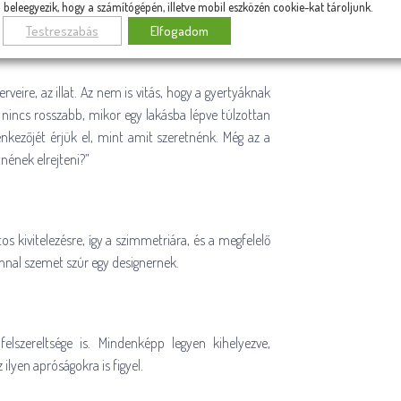
beleegyezik, hogy a számítógépén, illetve mobil eszközén cookie-kat tároljunk.
Testreszabás
Elfogadom
veire, az illat. Az nem is vitás, hogy a gyertyáknak
 nincs rosszabb, mikor egy lakásba lépve túlzottan
llenkezőjét érjük el, mint amit szeretnénk. Még az a
nének elrejteni?”
s kivitelezésre, így a szimmetriára, és a megfelelő
nnal szemet szúr egy designernek.
lszereltsége is. Mindenképp legyen kihelyezve,
lyen apróságokra is figyel.