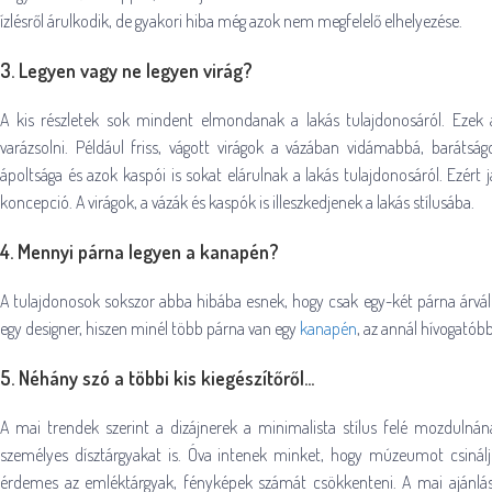
ízlésről árulkodik, de gyakori hiba még azok nem megfelelő elhelyezése.
3. Legyen vagy ne legyen virág?
A kis részletek sok mindent elmondanak a lakás tulajdonosáról. Ezek 
varázsolni. Például friss, vágott virágok a vázában vidámabbá, barátsá
ápoltsága és azok kaspói is sokat elárulnak a lakás tulajdonosáról. Ezért 
koncepció. A virágok, a vázák és kaspók is illeszkedjenek a lakás stílusába.
4. Mennyi párna legyen a kanapén?
A tulajdonosok sokszor abba hibába esnek, hogy csak egy-két párna árv
egy designer, hiszen minél több párna van egy
kanapén
, az annál hívogatób
5. Néhány szó a többi kis kiegészítőről…
A mai trendek szerint a dizájnerek a minimalista stílus felé mozdulnán
személyes dísztárgyakat is. Óva intenek minket, hogy múzeumot csinálju
érdemes az emléktárgyak, fényképek számát csökkenteni. A mai ajánlás