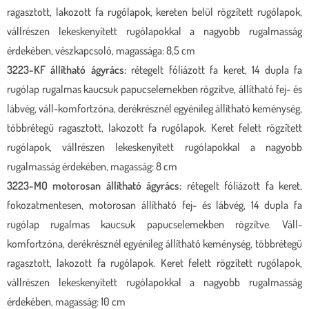
ragasztott, lakozott fa rugólapok, kereten belül rögzített rugólapok,
vállrészen lekeskenyített rugólapokkal a nagyobb rugalmasság
érdekében, vészkapcsoló, magassága: 8,5 cm
3223-KF állítható ágyrács:
rétegelt fóliázott fa keret, 14 dupla fa
rugólap rugalmas kaucsuk papucselemekben rögzítve, állítható fej- és
lábvég, váll-komfortzóna, derékrésznél egyénileg állítható keménység,
többrétegű ragasztott, lakozott fa rugólapok. Keret felett rögzített
rugólapok, vállrészen lekeskenyített rugólapokkal a nagyobb
rugalmasság érdekében, magasság: 8 cm
3223-MO motorosan állítható ágyrács:
rétegelt fóliázott fa keret,
fokozatmentesen, motorosan állítható fej- és lábvég, 14 dupla fa
rugólap rugalmas kaucsuk papucselemekben rögzítve. Váll-
komfortzóna, derékrésznél egyénileg állítható keménység, többrétegű
ragasztott, lakozott fa rugólapok. Keret felett rögzített rugólapok,
vállrészen lekeskenyített rugólapokkal a nagyobb rugalmasság
érdekében, magasság: 10 cm