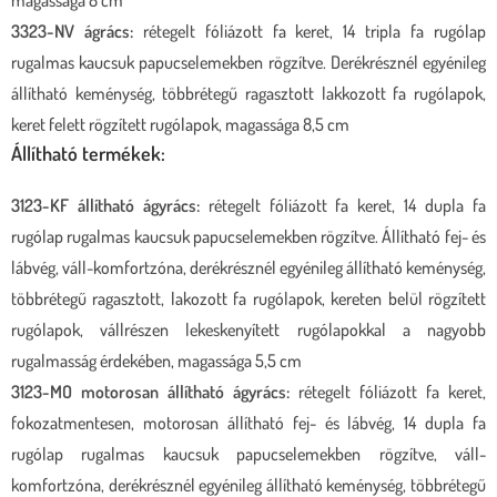
3323-NV ágrács:
rétegelt fóliázott fa keret, 14 tripla fa rugólap
rugalmas kaucsuk papucselemekben rögzítve. Derékrésznél egyénileg
állítható keménység, többrétegű ragasztott lakkozott fa rugólapok,
keret felett rögzített rugólapok, magassága 8,5 cm
Állítható termékek:
3123-KF állítható ágyrács:
rétegelt fóliázott fa keret, 14 dupla fa
rugólap rugalmas kaucsuk papucselemekben rögzítve. Állítható fej- és
lábvég, váll-komfortzóna, derékrésznél egyénileg állítható keménység,
többrétegű ragasztott, lakozott fa rugólapok, kereten belül rögzített
rugólapok, vállrészen lekeskenyített rugólapokkal a nagyobb
rugalmasság érdekében, magassága 5,5 cm
3123-MO motorosan állítható ágyrács:
rétegelt fóliázott fa keret,
fokozatmentesen, motorosan állítható fej- és lábvég, 14 dupla fa
rugólap rugalmas kaucsuk papucselemekben rögzítve, váll-
komfortzóna, derékrésznél egyénileg állítható keménység, többrétegű