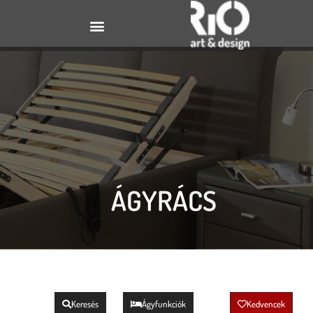
ÁGYRÁCS
Keresés
Ágyfunkciók
Kedvencek