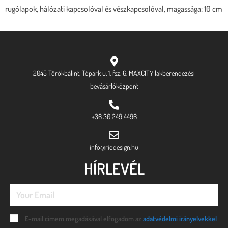
rugólapok, hálózati kapcsolóval és vészkapcsolóval, magassága: 10 cm
2045 Törökbálint, Tópark u. 1. fsz. 6. MAXCITY lakberendezési
bevásárlóközpont
+36 30 249 4496
info@riodesign.hu
HÍRLEVÉL
E-mail címem megadásával elfogadom az
adatvédelmi irányelvekkel