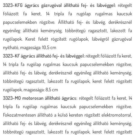
3323-KFG ágyrács gázrugóval állítható fej- és lábvéggel:
rétegelt
fóliázott fa keret, 14 tripla fa rugólap rugalmas kaucsuk
papucselemekben rögzítve. Állítható fej- és lábvég, derékrésznél
egyénileg állítható keménység, többrétegű ragasztott, lakozott fa
rugólapok. Keret felett rögzített rugólapok, lábvégről gázrugóval
nyitható, magassága: 10,5 cm
3323-KF ágyrács állítható fej- és lábvéggel:
rétegelt fóliázott fa keret,
14 tripla fa rugólap rugalmas kaucsuk papucselemekben rögzítve,
állítható fej- és lábvég, derékrésznél egyénileg állítható keménység,
többrétegű ragasztott, lakozott fa rugólapok, keret felett rögzített
rugólapok, magassága: 8,5 cm
3323-MO motorosan állítható ágyrács:
rétegelt fóliázott fa keret, 14
tripla fa rugólap rugalmas kaucsuk papucselemekben rögzítve.
Fokozatmentesen állítható a külső kereten rögzített elektromotorral,
állítható fej- és lábvég, derékrésznél egyénileg állítható keménység,
többrétegű ragasztott, lakozott fa rugólapok, keret felett rögzített