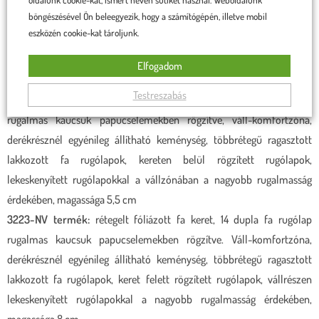
böngészésével Ön beleegyezik, hogy a számítógépén, illetve mobil
3114-NV ágyrács:
rétegelt fa keret, 14 dupla fa rugólap rugalmas
eszközén cookie-kat tároljunk.
kaucsuk papucselemekben rögzítve. 3-szorosan fűzött középső
heveder, derékrésznél egyénileg állítható keménység, többrétegű
Elfogadom
ragasztott, lakkozott fa rugólapok, magasság: 5,5 cm
Testreszabás
3123-NV ágyrács:
rétegelt fóliázott fa keret, 14 dupla fa rugólap
rugalmas kaucsuk papucselemekben rögzítve, váll-komfortzóna,
derékrésznél egyénileg állítható keménység, többrétegű ragasztott
lakkozott fa rugólapok, kereten belül rögzített rugólapok,
lekeskenyített rugólapokkal a vállzónában a nagyobb rugalmasság
érdekében, magassága 5,5 cm
3223-NV termék:
rétegelt fóliázott fa keret, 14 dupla fa rugólap
rugalmas kaucsuk papucselemekben rögzítve. Váll-komfortzóna,
derékrésznél egyénileg állítható keménység, többrétegű ragasztott
lakkozott fa rugólapok, keret felett rögzített rugólapok, vállrészen
lekeskenyített rugólapokkal a nagyobb rugalmasság érdekében,
magassága 8 cm