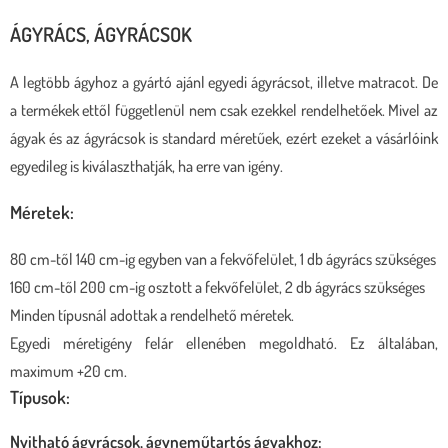
ÁGYRÁCS, ÁGYRÁCSOK
A legtöbb ágyhoz a gyártó ajánl egyedi ágyrácsot, illetve matracot. De
a termékek ettől függetlenül nem csak ezekkel rendelhetőek. Mivel az
ágyak és az ágyrácsok is standard méretűek, ezért ezeket a vásárlóink
egyedileg is kiválaszthatják, ha erre van igény.
Méretek
:
80 cm-től 140 cm-ig egyben van a fekvőfelület, 1 db ágyrács szükséges
160 cm-től 200 cm-ig osztott a fekvőfelület, 2 db ágyrács szükséges
Minden típusnál adottak a rendelhető méretek.
Egyedi méretigény felár ellenében megoldható. Ez általában,
maximum +20 cm.
Típusok:
Nyitható ágyrácsok, ágyneműtartós ágyakhoz: