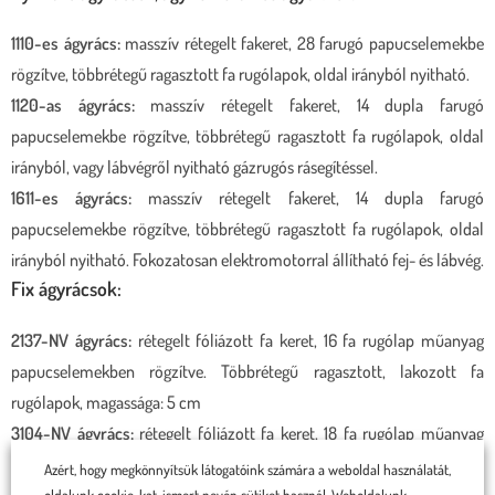
1110-es ágyrács:
masszív rétegelt fakeret, 28 farugó papucselemekbe
rögzítve, többrétegű ragasztott fa rugólapok, oldal irányból nyitható.
1120-as ágyrács:
masszív rétegelt fakeret, 14 dupla farugó
papucselemekbe rögzítve, többrétegű ragasztott fa rugólapok, oldal
irányból, vagy lábvégről nyitható gázrugós rásegítéssel.
1611-es ágyrács:
masszív rétegelt fakeret, 14 dupla farugó
papucselemekbe rögzítve, többrétegű ragasztott fa rugólapok, oldal
irányból nyitható. Fokozatosan elektromotorral állítható fej- és lábvég.
Fix ágyrácsok:
2137-NV ágyrács:
rétegelt fóliázott fa keret, 16 fa rugólap műanyag
papucselemekben rögzítve. Többrétegű ragasztott, lakozott fa
rugólapok, magassága: 5 cm
3104-NV ágyrács:
rétegelt fóliázott fa keret, 18 fa rugólap műanyag
papucselemekben rögzítve. Többrétegű ragasztott, lakozott fa
Azért, hogy megkönnyítsük látogatóink számára a weboldal használatát,
rugólapok, magassága: 5 cm
oldalunk cookie-kat, ismert nevén sütiket használ. Weboldalunk