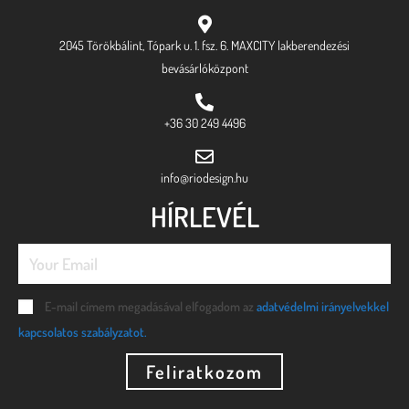
2045 Törökbálint, Tópark u. 1. fsz. 6. MAXCITY lakberendezési
bevásárlóközpont
+36 30 249 4496
info@riodesign.hu
HÍRLEVÉL
E-mail címem megadásával elfogadom az
adatvédelmi irányelvekkel
kapcsolatos szabályzatot.
Feliratkozom