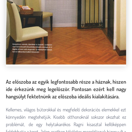
Az előszoba az egyik legfontosabb része a háznak, hiszen
ide érkezünk meg legelőször. Pontosan ezért kell nagy
hangsúlyt fektetnünk az előszoba ideális kialakítására.
Kellemes, világos bútorokkal és megfelelő dekorációs elemekkel ezt
könnyedén megtehetjük. Kisebb otthonoknál sokszor okozhat ez
problémát, de egy helytakarékos Ragni kisasztal kellőképpen
feldobhatja a teret. Jelen esetben tökéletes megoldásnak bizonyult a