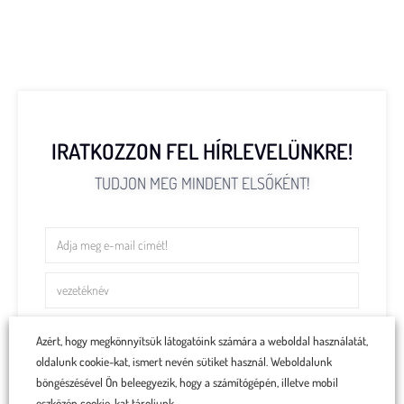
IRATKOZZON FEL HÍRLEVELÜNKRE!
TUDJON MEG MINDENT ELSŐKÉNT!
Azért, hogy megkönnyítsük látogatóink számára a weboldal használatát,
oldalunk cookie-kat, ismert nevén sütiket használ. Weboldalunk
E-mail címem megadásával elfogadom az
adatvédelmi
böngészésével Ön beleegyezik, hogy a számítógépén, illetve mobil
irányelvekkel kapcsolatos szabályzatot.
eszközén cookie-kat tároljunk.