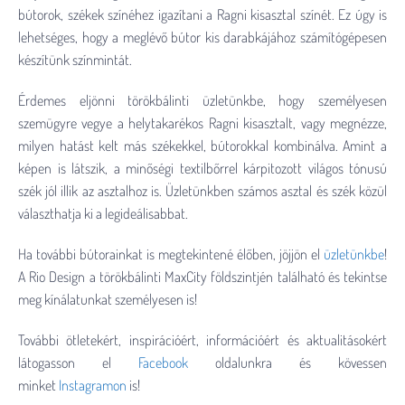
bútorok, székek színéhez igazítani a Ragni kisasztal színét. Ez úgy is
lehetséges, hogy a meglévő bútor kis darabkájához számítógépesen
készítünk színmintát.
Érdemes eljönni törökbálinti üzletünkbe, hogy személyesen
szemügyre vegye a helytakarékos Ragni kisasztalt, vagy megnézze,
milyen hatást kelt más székekkel, bútorokkal kombinálva. Amint a
képen is látszik, a minőségi textilbőrrel kárpitozott világos tónusú
szék jól illik az asztalhoz is. Üzletünkben számos asztal és szék közül
választhatja ki a legideálisabbat.
Ha további bútorainkat is megtekintené élőben, jöjjön el
üzletünkbe
!
A Rio Design a törökbálinti MaxCity földszintjén található és tekintse
meg kínálatunkat személyesen is!
További ötletekért, inspirációért, információért és aktualitásokért
látogasson el
Facebook
oldalunkra és kövessen
minket
Instagramon
is!