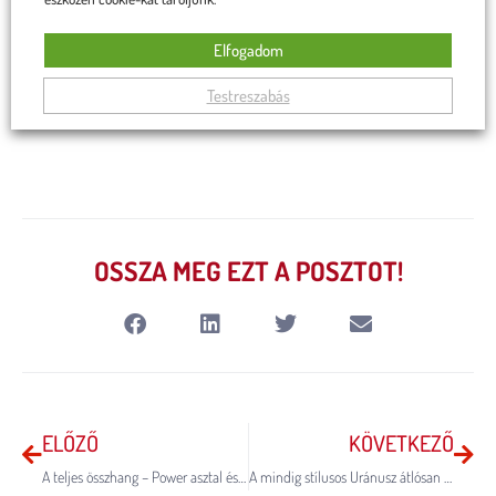
Feliratkozom
Elfogadom
Testreszabás
OSSZA MEG EZT A POSZTOT!
ELŐZŐ
KÖVETKEZŐ
A teljes összhang – Power asztal és Toni szék
A mindig stílusos Uránusz átlósan savmart dohányzóasztal