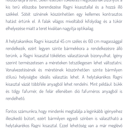
kis terű előszoba berendezése Ragni kisasztallal és a hozzá illő
székkel. Sötét színének köszönhetően egy kellemes kontrasztos
hatást értünk el. A falak világos mivoltából kifolyólag és a tükör
elhelyezése miatt a teret kiválóan nagyítja optikailag.
A helytakarékos Ragni kisasztal 45 cm széles és 60 cm magassággal
rendelkezik, ezért legyen szinte bármekkora a rendelkezésre álló
terünk, a Ragni kisasztal tökéletes választásnak bizonyulhat. Igény
szerint természetesen a méreteken tetszőlegesen lehet változtatni.
Vonalvezetésének és méretének köszönhetően szinte bármilyen
stílusú helyiségbe ideális választás lehet. A helytakarékos Ragni
kisasztal vázát többféle anyagból lehet rendelni. Mint például: bükk
és tölgy fafurnér, de felár ellenében dió fafurnéros anyagból is
rendelhető.
Fontos számunkra, hogy mindenki megtalálja a leginkább igényeihez
illeszkedő bútort, ezért bármilyen egyedi színben is választható a
helytakarékos Ragni kisasztal. Ezzel lehetőség van a már meglévő