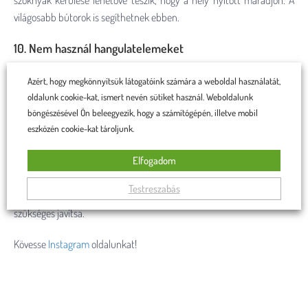
szoknyák kerülése lehetővé teszik, hogy a hely nyitott maradjon. A
világosabb bútorok is segíthetnek ebben.
10. Nem használ hangulatelemeket
Az egyszerűség jó ötlet, de a túlságosan egyszerű is problémát
Azért, hogy megkönnyítsük látogatóink számára a weboldal használatát,
jelenthet. Takarók, függönyök és párnák kis mennyiségben adhatók
oldalunk cookie-kat, ismert nevén sütiket használ. Weboldalunk
böngészésével Ön beleegyezik, hogy a számítógépén, illetve mobil
hozzá a térhez, hogy a hely nagyszerű legyen.
eszközén cookie-kat tároljunk.
A kis szobák egyszerre lehetnek elbűvölőek és funkcionálisak, ha a
Elfogadom
megfelelő trükkök segítségével a legtöbbet hozzuk ki belőlük. Ha attól
tart, hogy kis nappalija nem működik jól, vagy hibát követ el a nappali
Testreszabás
berendezésekor, ellenőrizze ezeket a gyakori problémákat és, ha
szükséges javítsa.
Kövesse
Instagram
oldalunkat!