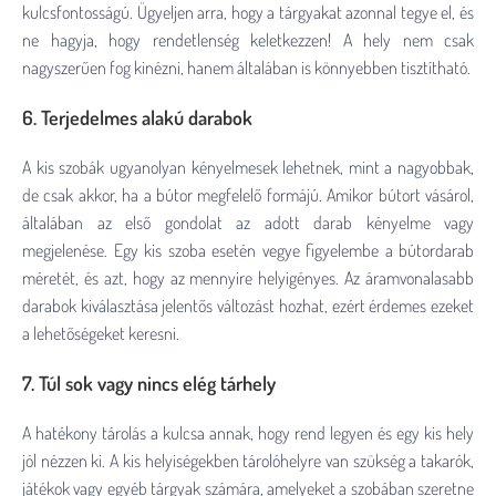
kulcsfontosságú. Ügyeljen arra, hogy a tárgyakat azonnal tegye el, és
ne hagyja, hogy rendetlenség keletkezzen! A hely nem csak
nagyszerűen fog kinézni, hanem általában is könnyebben tisztítható.
6. Terjedelmes alakú darabok
A kis szobák ugyanolyan kényelmesek lehetnek, mint a nagyobbak,
de csak akkor, ha a bútor megfelelő formájú. Amikor bútort vásárol,
általában az első gondolat az adott darab kényelme vagy
megjelenése. Egy kis szoba esetén vegye figyelembe a bútordarab
méretét, és azt, hogy az mennyire helyigényes. Az áramvonalasabb
darabok kiválasztása jelentős változást hozhat, ezért érdemes ezeket
a lehetőségeket keresni.
7. Túl sok vagy nincs elég tárhely
A hatékony tárolás a kulcsa annak, hogy rend legyen és egy kis hely
jól nézzen ki. A kis helyiségekben tárolóhelyre van szükség a takarók,
játékok vagy egyéb tárgyak számára, amelyeket a szobában szeretne