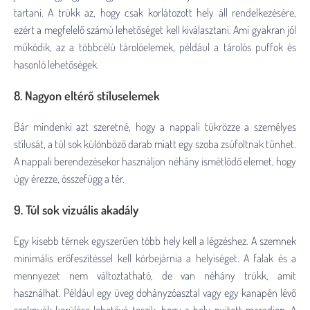
tartani. A trükk az, hogy csak korlátozott hely áll rendelkezésére,
ezért a megfelelő számú lehetőséget kell kiválasztani. Ami gyakran jól
működik, az a többcélú tárolóelemek, például a tárolós puffok és
hasonló lehetőségek.
8. Nagyon eltérő stíluselemek
Bár mindenki azt szeretné, hogy a nappali tükrözze a személyes
stílusát, a túl sok különböző darab miatt egy szoba zsúfoltnak tűnhet.
A nappali berendezésekor használjon néhány ismétlődő elemet, hogy
úgy érezze, összefügg a tér.
9. Túl sok vizuális akadály
Egy kisebb térnek egyszerűen több hely kell a légzéshez. A szemnek
minimális erőfeszítéssel kell körbejárnia a helyiséget. A falak és a
mennyezet nem változtatható, de van néhány trükk, amit
használhat. Például egy üveg dohányzóasztal vagy egy kanapén lévő