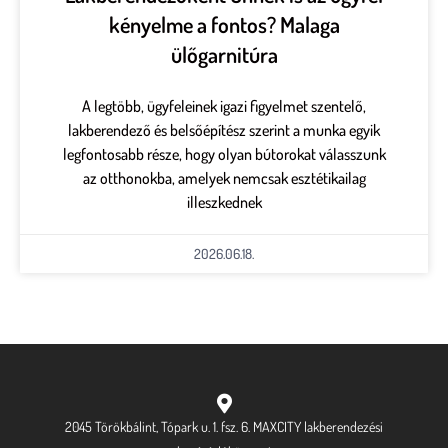
kényelme a fontos? Malaga
ülőgarnitúra
A legtöbb, ügyfeleinek igazi figyelmet szentelő,
lakberendező és belsőépítész szerint a munka egyik
legfontosabb része, hogy olyan bútorokat válasszunk
az otthonokba, amelyek nemcsak esztétikailag
illeszkednek
2026.06.18.
2045 Törökbálint, Tópark u. 1. fsz. 6. MAXCITY lakberendezési