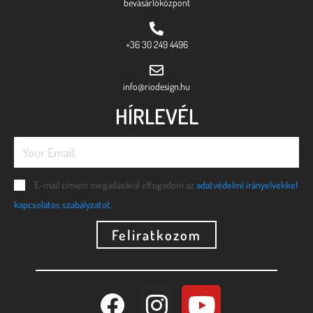
bevásárlóközpont
+36 30 249 4496
info@riodesign.hu
HÍRLEVÉL
E-mail címem megadásával elfogadom az
adatvédelmi irányelvekkel
kapcsolatos szabályzatot.
Feliratkozom