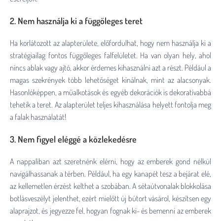
2. Nem használja ki a függőleges teret
Ha korlátozott az alapterülete, előfordulhat, hogy nem használja ki a
stratégiailag fontos függőleges falfelületet. Ha van olyan hely, ahol
nincs ablak vagy ajtó, akkor érdemes kihasználni azt a részt. Például a
magas szekrények több lehetőséget kínálnak, mint az alacsonyak.
Hasonlóképpen, a műalkotások és egyéb dekorációk is dekoratívabbá
tehetik a teret. Az alapterület teljes kihasználása helyett fontolja meg
a falak használatát!
3. Nem figyel eléggé a közlekedésre
A nappaliban azt szeretnénk elérni, hogy az emberek gond nélkül
navigálhassanak a térben. Például, ha egy kanapét tesz a bejárat elé,
az kellemetlen érzést kelthet a szobában. A sétaútvonalak blokkolása
botlásveszélyt jelenthet, ezért mielőtt új bútort vásárol, készítsen egy
alaprajzot, és jegyezze fel, hogyan fognak ki- és bemenni az emberek