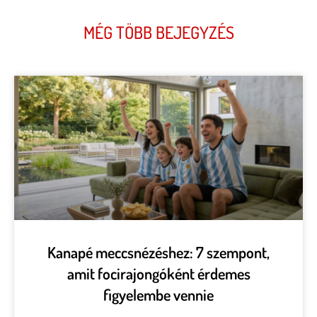
MÉG TÖBB BEJEGYZÉS
Kanapé meccsnézéshez: 7 szempont,
amit focirajongóként érdemes
figyelembe vennie