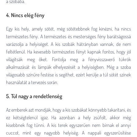
a szobába.
4. Nincs elég fény
Egy kis hely, amely sötét, még sötétebbnek fog kinézni, ha nincs
természetes fény. A természetes és mesterséges fény barátságossá
varázsolja a helyiséget. A kis szobák hátrányban vannak, de nem
feltétlenül. Ha kevesebb természetes fényt kapnak fontos, hogy jól
világítsák meg őket. Fontolja meg a fényvisszaverő tükrök
alkalmazását és lámpák elhelyezését a helyiségben. Még a szoba
világosabb színűre festése is segíthet, ezért kerülje a túl sötét színek
használatát a tervezés során.
5. Túl nagy a rendetlenség
Az emberek azt mondják, hogy a kis szobákat könnyebb takarítani, és
ez kétségtelenül igaz. Ha azonban a hely zsúfolt, akkor még
kisebbnek fog tűnni. A kis terek egyszerűen nem bírnak el annyi
cuccot, mint egy nagyobb helyiség. A nappali egyszerűsítése