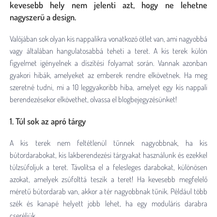
kevesebb hely nem jelenti azt, hogy ne lehetne
nagyszerű a design.
Valójában sok olyan kis nappalikra vonatkozó ötlet van, ami nagyobbá
vagy általában hangulatosabbá teheti a teret. A kis terek külön
figyelmet igényelnek a díszítési folyamat során. Vannak azonban
gyakori hibák, amelyeket az emberek rendre elkövetnek. Ha meg
szeretné tudni, mi a 10 leggyakoribb hiba, amelyet egy kis nappali
berendezésekor elkövethet, olvassa el blogbejegyzésünket!
1. Túl sok az apró tárgy
A kis terek nem feltétlenül tűnnek nagyobbnak, ha kis
bútordarabokat, kis lakberendezési tárgyakat használunk és ezekkel
túlzsúfoljuk a teret. Távolítsa el a felesleges darabokat, különösen
azokat, amelyek zsúfolttá teszik a teret! Ha kevesebb megfelelő
méretű bútordarab van, akkor a tér nagyobbnak tűnik. Például több
szék és kanapé helyett jobb lehet, ha egy moduláris darabra
cseréljük.