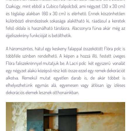
Csakúgy, mint ebből a Cubico falipolcból, ami négyzet (30 x 30 cm)
és téglalap alakban (60 x 30 cm) is elérhető. Ennek köszönhetően
különböző elrendezések sokasága alakítható ki, ráadásul a keretek
felső oldala is használható tárolásra. Alacsonyra fúrva akár még az
éjjeliszekrény funkcióját is betölthetik.
A háromszintes, hátul egy keskeny falappal összekötött Flóra polc is
többféle színben rendelhető. A képen a hozzá illő, festett üveges
Flóra faliszekrénnyel mutatjuk be. A Lacri polc két egyszerű vonalát
egy négyzet alakú középső rész köti össze ezzel egy remek dekorációt
alkotva. Remekül mutat egyetlen darab is, de akár többet is
elhelyezhetünk egymás alá, egyenesen vagy átlósan így ízléses
dekorációs elemek lesznek otthonainkban.