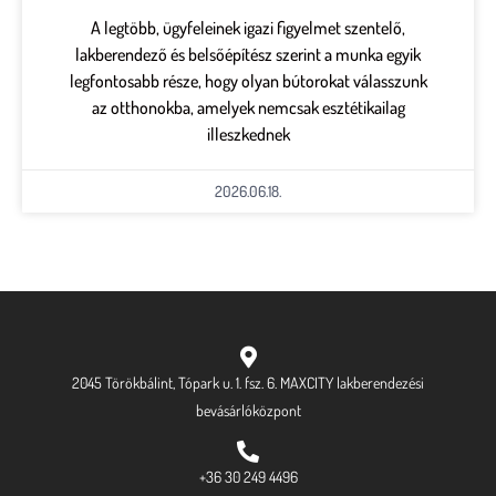
A legtöbb, ügyfeleinek igazi figyelmet szentelő,
lakberendező és belsőépítész szerint a munka egyik
legfontosabb része, hogy olyan bútorokat válasszunk
az otthonokba, amelyek nemcsak esztétikailag
illeszkednek
2026.06.18.
2045 Törökbálint, Tópark u. 1. fsz. 6. MAXCITY lakberendezési
bevásárlóközpont
+36 30 249 4496