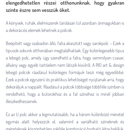
elengedhetetlen részei otthonunknak, hogy gyakran
szinte észre sem vesszük őket.
A könyvek, ruhák, élelmiszerek tárolásán túl azonban önmagukban is
a dekorációs elemek lehetnek a polcok.
Beépített vagy szabadon álló, falra akasztott vagy sarokpolc – Ezek a
típusok sokunk otthonában megtalálhatóak. Egy különlegesebb típus
a lebegő polc, amely úgy szerelhető a falra, hogy semmilyen csavar,
állvány vagy egyéb tartóelem nem látszik kívülről. A RIO art & design
lebegő polcok ráadásul különleges formájuk teszi még egyedibbé.
Ezek a polcok egyszerű és praktikus lehetőséget nyújtanak arra, hogy
dekoráljuk a nappalit. Ráadásul a polcok többsége többféle színben is
rendelhető, hogy a bútorokhoz és a fal színéhez is minél jobban
illeszkedhessenek.
Ez az U polc akkor a legmutatósabb, ha a három különböző méretet
egymás alatt helyezzük el, valamint a variálható színeknek és
méreteknek köszönhetően sokféle kombináció hozható létre belőlük.