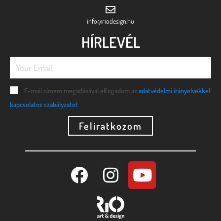
info@riodesign.hu
HÍRLEVÉL
E-mail címem megadásával elfogadom az
adatvédelmi irányelvekkel
kapcsolatos szabályzatot.
Feliratkozom