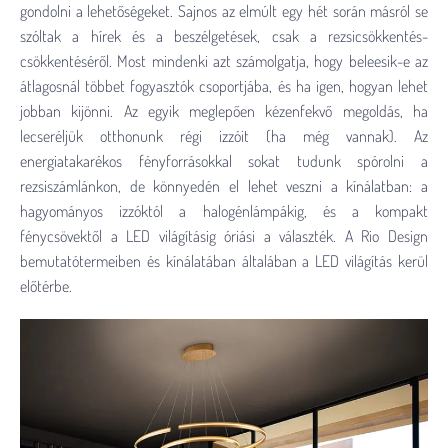
gondolni a lehetőségeket. Sajnos az elmúlt egy hét során másról se
szóltak a hírek és a beszélgetések, csak a rezsicsökkentés-
csökkentéséről. Most mindenki azt számolgatja, hogy beleesik-e az
átlagosnál többet fogyasztók csoportjába, és ha igen, hogyan lehet
jobban kijönni. Az egyik meglepően kézenfekvő megoldás, ha
lecseréljük otthonunk régi izzóit (ha még vannak). Az
energiatakarékos fényforrásokkal sokat tudunk spórolni a
rezsiszámlánkon, de könnyedén el lehet veszni a kínálatban: a
hagyományos izzóktól a halogénlámpákig, és a kompakt
fénycsövektől a LED világításig óriási a választék. A Rio Design
bemutatótermeiben és kínálatában általában a LED világítás kerül
előtérbe.