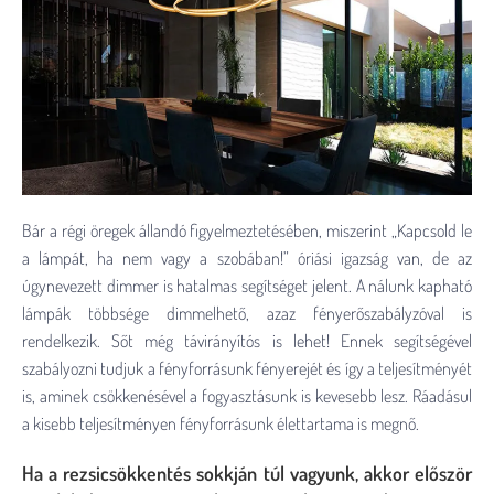
Bár a régi öregek állandó figyelmeztetésében, miszerint „Kapcsold le
a lámpát, ha nem vagy a szobában!” óriási igazság van, de az
úgynevezett dimmer is hatalmas segítséget jelent. A nálunk kapható
lámpák többsége dimmelhető, azaz fényerőszabályzóval is
rendelkezik. Sőt még távirányítós is lehet! Ennek segítségével
szabályozni tudjuk a fényforrásunk fényerejét és így a teljesítményét
is, aminek csökkenésével a fogyasztásunk is kevesebb lesz. Ráadásul
a kisebb teljesítményen fényforrásunk élettartama is megnő.
Ha a rezsicsökkentés sokkján túl vagyunk, akkor először