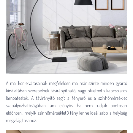
A mai kor elvárásainak megfelelően ma már szinte minden gyártó
kínálatában szerepelnek távirányítható, vagy bluetooth kapcsolatos
lámpatestek. A távirányító segít a fényerő és a színhőmérséklet
szabályozhatóságában, ami előnyös, ha nem tudjuk pontosan
eldönteni, melyik színhőmérsékletű fény lenne ideálisabb a helyiség
megvilágításához.