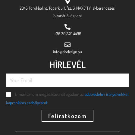
2045 Törökbálint, Tópark u. 1. fsz. 6. MAXCITY lakberendezési
bevásárlóközpont
+36 30 249 4496
info@riodesign.hu
HÍRLEVÉL
E-mail címem megadásával elfogadom az
adatvédelmi irányelvekkel
kapcsolatos szabályzatot.
Feliratkozom