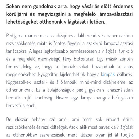
Sokan nem gondolnak arra, hogy vásárlás előtt érdemes
körüljárni és megvizsgálni a megfelelő lámpaválasztási
lehetőségeket otthonunk világítását illetően.
Pedig ma már nem csak a dizájn és a lakberendezés, hanem akár a
rezsicsökkentés miatt is fontos figyelni a szakértő lámpaválasztási
tanácsokra. A leges legfontosabb természetesen a világítási funkció
és a megfelelő mennyiségű fény biztosítása. Egy másik szintén
fontos dolog az, hogy a lámpák sokat hozzáadnak a lakás
megjelenéséhez. Nyugodtan kijelenthetjük, hogy a
lámpák
, csillárok,
függesztékek, asztali- és állólámpák, mind-mind dizájnelemei az
otthonunknak. Ez a tulajdonságuk pedig gyakran kihasználatlan
bennük rejlő lehetőség. Hiszen egy lámpa hangulatbefolyásoló
tényező is lehet.
De először néhány szó arról, ami most sok embert érint:
rezsicsökkentés és rezsiköltségek. Azok, akik most tervezik a világítást
az otthonukban szerencsések, mert kétszer olyan jól át tudják