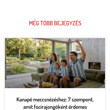
MÉG TÖBB BEJEGYZÉS
Kanapé meccsnézéshez: 7 szempont,
amit focirajongóként érdemes