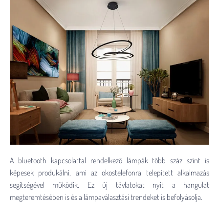
A bluetooth kapcsolattal rendelkező lámpák több száz színt is
képesek produkálni, ami az okostelefonra telepített alkalmazás
segítségével működik. Ez új távlatokat nyit a hangulat
megteremtésében is és a lámpaválasztási trendeket is befolyásolja.