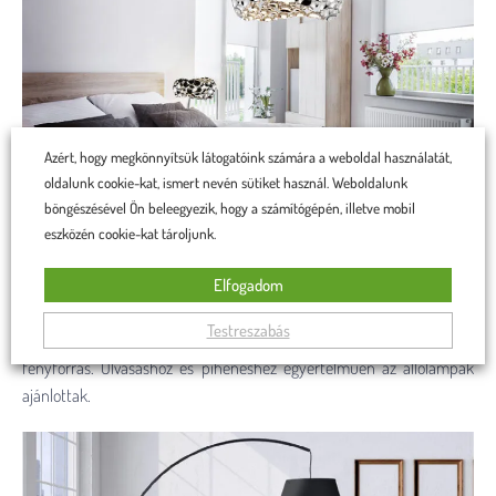
Azért, hogy megkönnyítsük látogatóink számára a weboldal használatát,
oldalunk cookie-kat, ismert nevén sütiket használ. Weboldalunk
böngészésével Ön beleegyezik, hogy a számítógépén, illetve mobil
Nappali
esetében figyelembe kell venni a helyiség nagyságát, a falak
eszközén cookie-kat tároljunk.
színét, a szőnyeg vagy padló színét valamint az ablakok számát és
elhelyezését. Ha a nappaliban a mennyezet alacsonyan van, akkor a
Elfogadom
mennyezeti lámpákat, falikarokat ajánljuk. De a lámpaválasztási
Testreszabás
tapasztalatok szerint a nappaliban nem lesz elegendő csak egyetlen
fényforrás. Olvasáshoz és pihenéshez egyértelműen az állólámpák
ajánlottak.