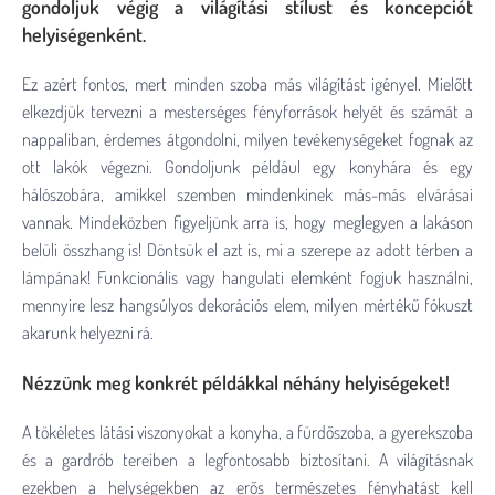
gondoljuk végig a világítási stílust és koncepciót
helyiségenként.
Ez azért fontos, mert minden szoba más világítást igényel. Mielőtt
elkezdjük tervezni a mesterséges fényforrások helyét és számát a
nappaliban, érdemes átgondolni, milyen tevékenységeket fognak az
ott lakók végezni. Gondoljunk például egy konyhára és egy
hálószobára, amikkel szemben mindenkinek más-más elvárásai
vannak. Mindeközben figyeljünk arra is, hogy meglegyen a lakáson
belüli összhang is! Döntsük el azt is, mi a szerepe az adott térben a
lámpának! Funkcionális vagy hangulati elemként fogjuk használni,
mennyire lesz hangsúlyos dekorációs elem, milyen mértékű fókuszt
akarunk helyezni rá.
Nézzünk meg konkrét példákkal néhány helyiségeket!
A tökéletes látási viszonyokat a konyha, a fürdőszoba, a gyerekszoba
és a gardrób tereiben a legfontosabb biztosítani. A világításnak
ezekben a helységekben az erős természetes fényhatást kell