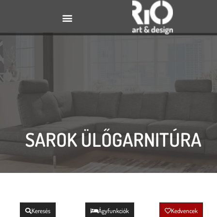
SAROK ÜLŐGARNITÚRA
Keresés
Ágyfunkciók
Kedvencek