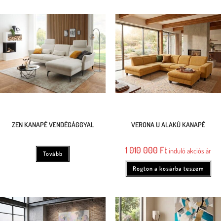
ZEN KANAPÉ VENDÉGÁGGYAL
VERONA U ALAKÚ KANAPÉ
1 010 000
Ft
induló akciós ár
Tovább
Rögtön a kosárba teszem