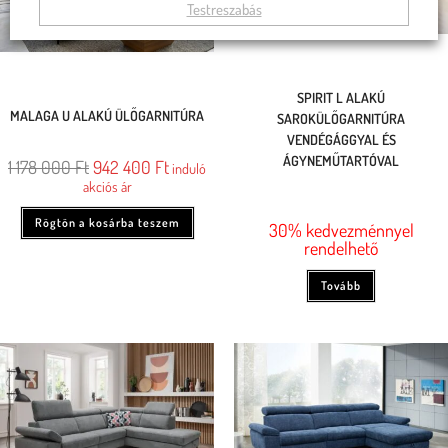
Testreszabás
SPIRIT L ALAKÚ
MALAGA U ALAKÚ ÜLŐGARNITÚRA
SAROKÜLŐGARNITÚRA
VENDÉGÁGGYAL ÉS
ÁGYNEMŰTARTÓVAL
1 178 000
Ft
942 400
Ft
induló
akciós ár
Rögtön a kosárba teszem
30% kedvezménnyel
rendelhető
Tovább