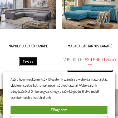
NÁPOLY U ALAKÚ KANAPÉ
MALAGA LÁBTARTÓS KANAPÉ
799 900
Ft
639 900
Ft
261 x191
Tovább
cm
Rögtön a kosárba teszem
Azért, hogy megkönnyítsük látogatóink számára a weboldal használatát,
oldalunk cookie-kat, ismert nevén sütiket használ. Weboldalunk
böngészésével Ön beleegyezik, hogy a számítógépén, illetve mobil
eszközén cookie-kat tároljunk.
Elfogadom