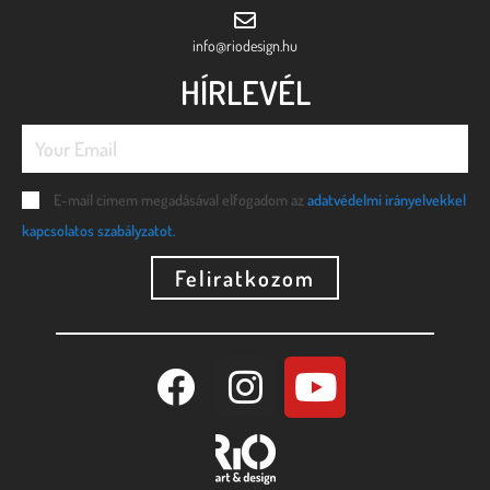
info@riodesign.hu
HÍRLEVÉL
E-mail címem megadásával elfogadom az
adatvédelmi irányelvekkel
kapcsolatos szabályzatot.
Feliratkozom