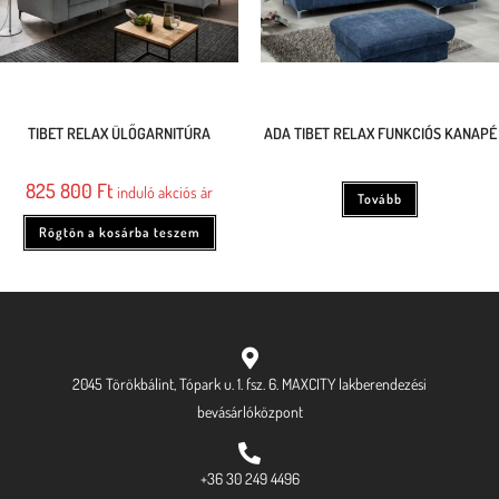
TIBET RELAX ÜLŐGARNITÚRA
ADA TIBET RELAX FUNKCIÓS KANAPÉ
825 800
Ft
induló akciós ár
Tovább
Rögtön a kosárba teszem
2045 Törökbálint, Tópark u. 1. fsz. 6. MAXCITY lakberendezési
bevásárlóközpont
+36 30 249 4496