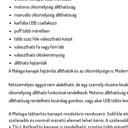
motoros ülésmélység állíthatóság
manuális ülésmélység állíthatóság
karfába USB csatlakozó
puff több méretben
több száz féle választható kárpit
választható fa vagy fém láb
választható üléskeménység
állítható fejtámlák
A Malaga kanapé fejtámlái állíthatók és az ülésmélysége is. Modern
Kétszemélyes ággyá nem alakítható, de egy személy részére kiváló
ülésmélység állítható funkcióval rendelkezik. Motoros állíthatósá
állíthatóság rendelhető kizárólag gombos, vagy akár USB töltős kiv
A
Malaga lábtartós kanapé moduláris rendszerű.
Sokféle el
szélesebb és normál méretű elemet lehet kérni. A szélesebb 
a TV-t. Kétkarfás kanapé is rendelhető, szintén több méret