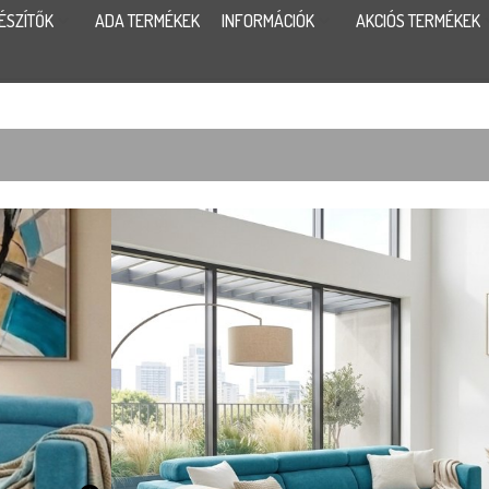
ÉSZÍTŐK
ADA TERMÉKEK
INFORMÁCIÓK
AKCIÓS TERMÉKEK
MALAGA LÁ
799 900
A Malaga lábtartós kanapé kanapé többféle mé
modell. Több száz féle szín közül lehet választ
állíthatók. Ülésmélység állíthatóság extrakén
szövet: XBO 36