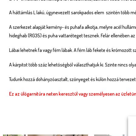
A háttámlás L lakú, úgynevezett sarokpados elem szintén több mé
A szerkezet alapját kemény- és puhafa alkotja, melyre acél hullá
hideghab (RG35) és puha vattaréteget tesznek. Felár ellenében a
Lábai lehetnek fa vagy fém lábak. A fém láb fekete és krómozott sz
A kárpitot több száz lehetőségből választhatjuk ki. Szinte nincs o
Tudunk hozzá dohányzóasztalt, szőnyeget és külön hozzá tervezett 
Ez az ülőgarnitúra neten keresztül vagy személyesen az üzlet