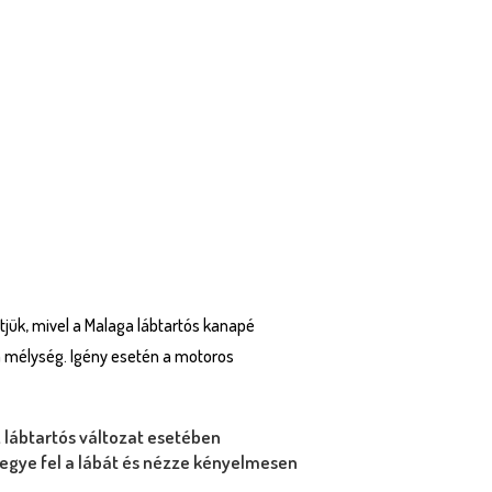
jük, mivel a Malaga lábtartós kanapé
 a mélység. Igény esetén a motoros
A lábtartós változat esetében
 tegye fel a lábát és nézze kényelmesen