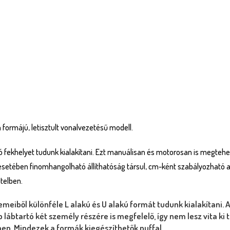
 formájú, letisztult vonalvezetésű modell.
 fekhelyet tudunk kialakítani. Ezt manuálisan és motorosan is megtehet
g esetében finomhangolható állíthatóság társul, cm-ként szabályozható
itelben.
emeiből különféle L alakú és U alakú formát tudunk kialakítani. 
lábtartó két személy részére is megfelelő, így nem lesz vita ki
ben. Mindezek a formák kiegészíthetők puffal.