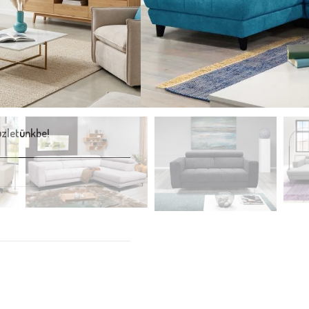
krabban választott méretre:
L
39.900 Ft.
m, 290 x 191 cm, 316 x1 91 cm
l.
üzletünkbe!