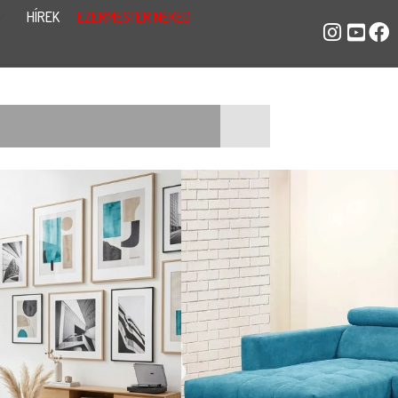
HÍREK
EZERMESTER NEKED
BTARTÓS KANAPÉ
Ft
639 900
Ft
261 x191 cm
retben és formában rendelhető
ani a kárpitozását. A fejtámlái
t kérhető bele.
Képen látható