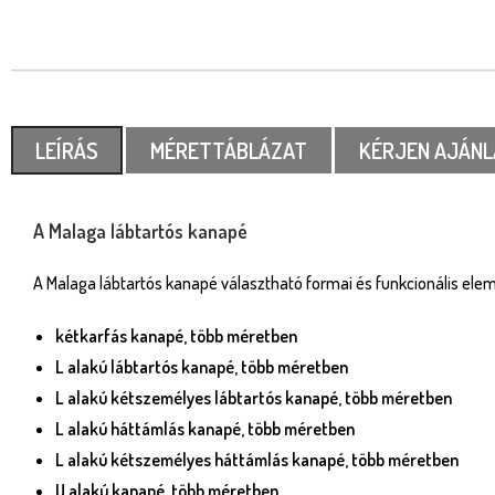
LEÍRÁS
MÉRETTÁBLÁZAT
KÉRJEN AJÁNL
A Malaga lábtartós kanapé
A Malaga lábtartós kanapé választható formai és funkcionális elem
kétkarfás kanapé, több méretben
L alakú lábtartós kanapé, több méretben
L alakú kétszemélyes lábtartós kanapé, több méretben
L alakú háttámlás kanapé, több méretben
L alakú kétszemélyes háttámlás kanapé, több méretben
U alakú kanapé, több méretben