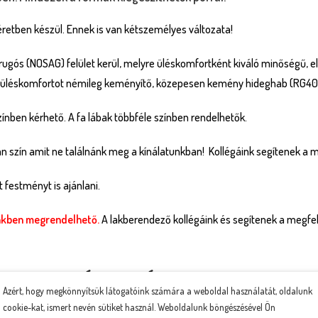
retben készül. Ennek is van kétszemélyes változata!
mrugós (NOSAG) felület kerül, melyre üléskomfortként kiváló minőségű, 
z üléskomfortot némileg keményítő, közepesen kemény hideghab (RG40)
ínben kérhető. A fa lábak többféle színben rendelhetők.
lyan szín amit ne találnánk meg a kínálatunkban! Kollégáink segítenek a 
festményt is ajánlani.
ünkben megrendelhető.
A lakberendező kollégáink és segítenek a megfel
TERMÉK GALÉRIA
Azért, hogy megkönnyítsük látogatóink számára a weboldal használatát, oldalunk
cookie-kat, ismert nevén sütiket használ. Weboldalunk böngészésével Ön