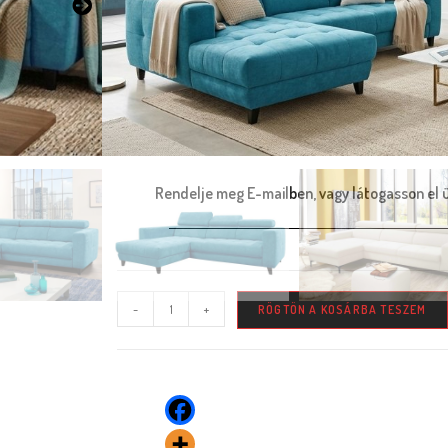
Induló akciós ár 80 féle szövettel, a legya
alakú kanapé 261 x 191 cm 799.900 Ft helyett
6
Egyéb gyakran választott méretek: 287 x 191 c
Rendelhető többféle méretben, többféle kárpitta
Rendelje meg E-mailben, vagy látogasson el 
-
+
RÖGTÖN A KOSÁRBA TESZEM