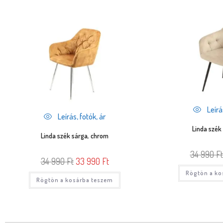
Leírás
Leírás, fotók, ár
Linda szék 
Linda szék sárga, chrom
34 990
Ft
34 990
Ft
33 990
Ft
Rögtön a ko
Rögtön a kosárba teszem