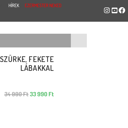
HÍREK
EZERMESTER NEKED
TSZÜRKE, FEKETE
LÁBAKKAL
34 990
Ft
33 990
Ft