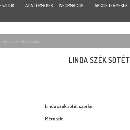
ÉSZÍTŐK
ADA TERMÉKEK
INFORMÁCIÓK
AKCIÓS TERMÉKEK
k sötétszürke, fekete lábakkal
LINDA SZÉK SÖTÉ
Linda szék sötét szürke
Méretek: