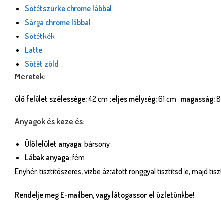
Sötétszürke chrome lábbal
Sárga chrome lábbal
Sötétkék
Latte
Sötét zöld
Méretek:
ülő felület szélessége:
42 cm
teljes mélység:
61 cm
magasság:
8
Anyagok és kezelés:
Ülőfelület anyaga
: bársony
Lábak anyaga:
fém
Enyhén tisztítószeres, vízbe áztatott ronggyal tisztítsd le, majd tis
Rendelje meg E-mailben, vagy látogasson el üzletünkbe!