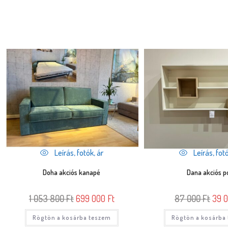
Leírás, fotók, ár
Leírás, fotó
Doha akciós kanapé
Dana akciós p
1 053 800
Ft
699 000
Ft
87 000
Ft
39 
Rögtön a kosárba teszem
Rögtön a kosárba