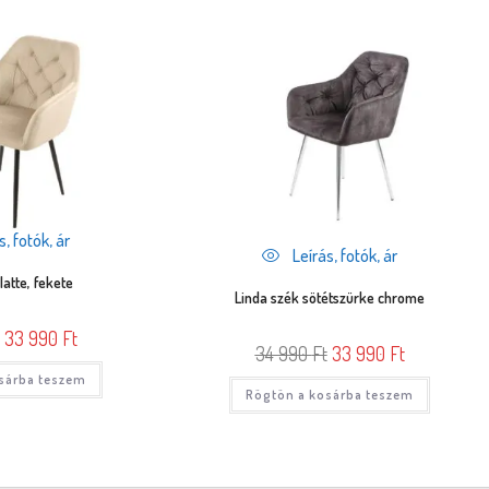
, fotók, ár
Leírás, fotók, ár
latte, fekete
Linda szék sötétszürke chrome
33 990
Ft
34 990
Ft
33 990
Ft
sárba teszem
Rögtön a kosárba teszem