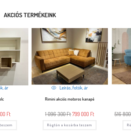
AKCIÓS TERMÉKEINK
k, ár
Leírás, fotók, ár
olc
Rimini akciós motoros kanapé
000
Ft
1 096 300
Ft
799 000
Ft
516 80
 teszem
Rögtön a kosárba teszem
Rö