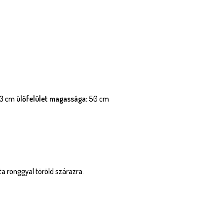
3 cm
ülőfelület magassága:
50 cm
zta ronggyal töröld szárazra.