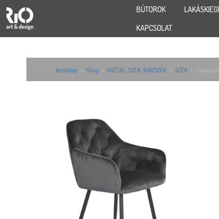
BÚTOROK
LAKÁSKIEG
KAPCSOLAT
Kezdőlap
>
Shop
>
ASZTAL, SZÉK, BÁRSZÉK
>
SZÉK
>
Linda szé