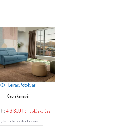
Leírás, fotók, ár
Capri kanapé
0
Ft
419 300
Ft
induló akciós ár
gtön a kosárba teszem