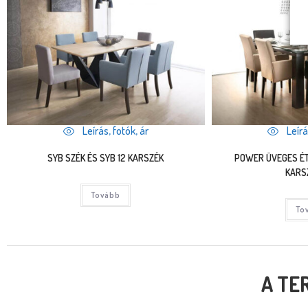
Leírás, fotók, ár
Leírá
SYB SZÉK ÉS SYB 12 KARSZÉK
POWER ÜVEGES ÉT
KARS
Tovább
To
A TE