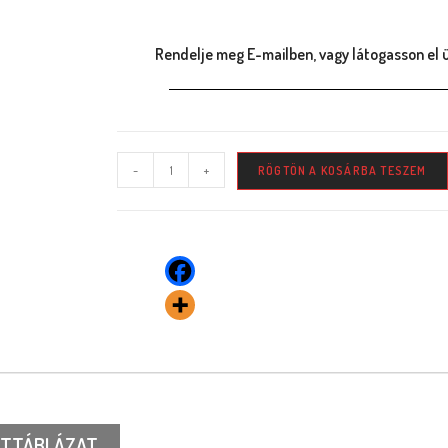
Rendelje meg E-mailben, vagy látogasson el 
-
+
RÖGTÖN A KOSÁRBA TESZEM
TTÁBLÁZAT