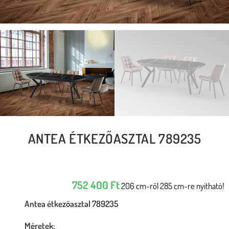
ANTEA ÉTKEZŐASZTAL 789235
752 400
Ft
206 cm-ről 285 cm-re nyitható!
Antea étkezőasztal 789235
Méretek: