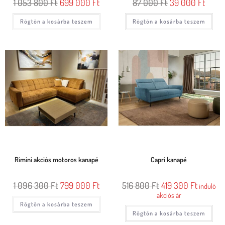
1 053 800
Ft
699 000
Ft
87 000
Ft
39 000
Ft
Rögtön a kosárba teszem
Rögtön a kosárba teszem
Rimini akciós motoros kanapé
Capri kanapé
1 096 300
Ft
799 000
Ft
516 800
Ft
419 300
Ft
induló
akciós ár
Rögtön a kosárba teszem
Rögtön a kosárba teszem