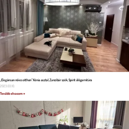
„Elegánsan nőies otthon” Xénia asztal, Zanzibár szék, Spirit ülőgarnitúra
2023.03.10.
Tovább olvasom »