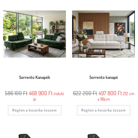
Sorrento Kanapék
Sorrento kanapé
586 100
Ft
468 900
Ft
622 200
Ft
497 800
Ft
induló
212 cm
ár
x 116cm
Rögtön a kosárba teszem
Rögtön a kosárba teszem