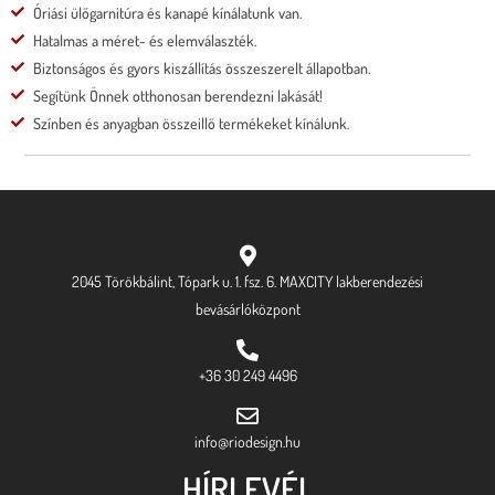
Óriási ülőgarnitúra és kanapé kínálatunk van.
Hatalmas a méret- és elemválaszték.
Biztonságos és gyors kiszállítás összeszerelt állapotban.
Segítünk Önnek otthonosan berendezni lakását!
Színben és anyagban összeillő termékeket kínálunk.
2045 Törökbálint, Tópark u. 1. fsz. 6. MAXCITY lakberendezési
bevásárlóközpont
+36 30 249 4496
info@riodesign.hu
HÍRLEVÉL