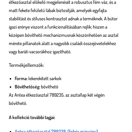
étkezőasztal előkelő megjelenését a robusztus fém váz, és a
matt fekete felületű lábak biztosítják, amelyek egyfajta
stabilitást és stílusos kontrasztot adnak a terméknek. A bútor
igazi erénye viszont a funkcionalitásában rejlik; hiszen a
középen bővíthető mechanizmusnak köszönhetően az asztal
mérete pillanatok alatt a nagyobb családi összejövetelekhez
vagy baráti vacsorákhoz igazítható.
Termékjellemzők:
Forma:
lekerekített sarkok
Bővíthetőség:
bővíthető
Az Antea étkezőasztal 789235, az asztallap két végén
bővíthető.
A kollekció további tagjai:
Antea étkezőasztal 789228 (fehér márvány)