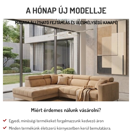
A HÓNAP ÚJ MODELLJE
MALAGA ÁLLÍTHATÓ FEJTÁMLÁS ÉS ÜLÉSMÉLYSÉGŰ KANAPÉ
MALAGA ÁLLÍTHATÓ FEJTÁMLÁS ÉS
ÜLÉSMÉLYSÉGŰ KANAPÉ
* kedvező ár
* több százféle kárpit
* moduláris rendszer
* motoros állíthatóság
Megnézem
Miért érdemes nálunk vásárolni?
Egyedi, minőségi termékeket forgalmazzunk kedvező áron
Minden termékünk életszerű környezetben kerül bemutatásra.