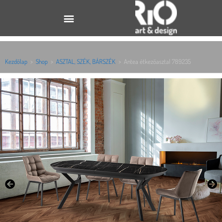
Kezdőlap
>
Shop
>
ASZTAL, SZÉK, BÁRSZÉK
>
Antea étkezőasztal 789235