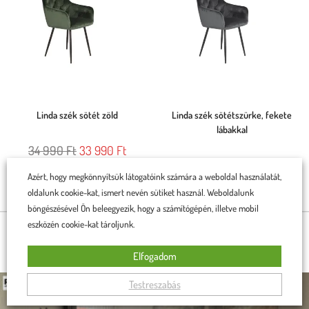
Linda szék sötét zöld
Linda szék sötétszürke, fekete
lábakkal
34 990
Ft
33 990
Ft
34 990
Ft
33 990
Ft
Azért, hogy megkönnyítsük látogatóink számára a weboldal használatát,
Rögtön a kosárba teszem
Rögtön a kosárba teszem
oldalunk cookie-kat, ismert nevén sütiket használ. Weboldalunk
böngészésével Ön beleegyezik, hogy a számítógépén, illetve mobil
eszközén cookie-kat tároljunk.
BÚTORAINK OTTHONOKBAN
Elfogadom
Testreszabás