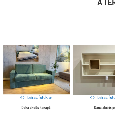
A TE
Leírás, fotók, ár
Leírás, fotó
Doha akciós kanapé
Dana akciós p