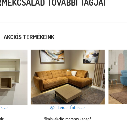
RMÉKCSALÁD TOVÁBBI TAGJAI
AKCIÓS TERMÉKEINK
k, ár
Leírás, fotók, ár
olc
Rimini akciós motoros kanapé