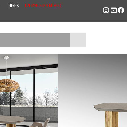
HÍREK
EZERMESTER NEKED
ZŐASZTAL 607094
6 cm-ről 283 cm-re nyitható!