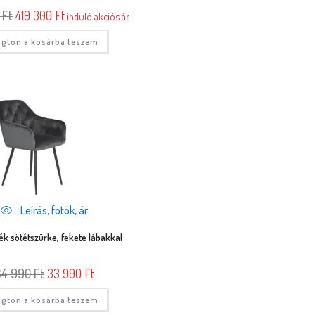
0
Ft
419 300
Ft
induló akciós ár
gtön a kosárba teszem
Leírás, fotók, ár
ék sötétszürke, fekete lábakkal
34 990
Ft
33 990
Ft
gtön a kosárba teszem