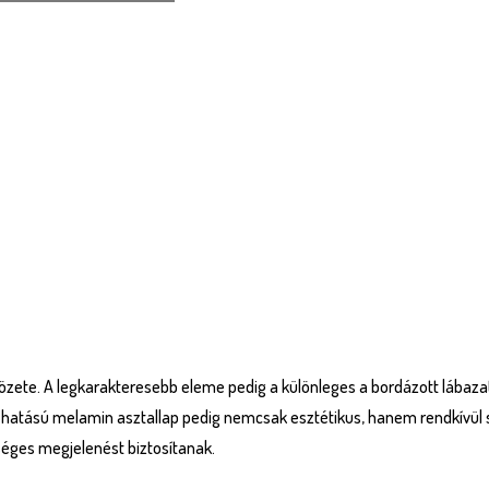
ötvözete. A legkarakteresebb eleme pedig a különleges a bordázott lába
atású melamin asztallap pedig nemcsak esztétikus, hanem rendkívül stra
ységes megjelenést biztosítanak.