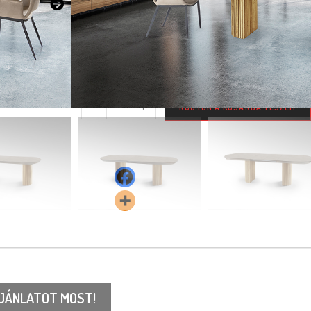
Rendelje meg E-mailben, vagy látogasson
-
+
RÖGTÖN A KOSÁRBA TESZEM
JÁNLATOT MOST!