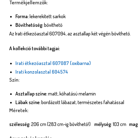
Termékjellemzők:
Forma:
lekerekített sarkok
Bővíthetőség:
bővíthető
Az Irati étkezőasztal 607094, az asztallap két végén bővíthető.
A kollekció további tagjai:
Irati étkezőasztal 607087 (oxibarna)
Irati konzolasztal 604574
Szín:
Asztallap színe:
matt, kőhatású melamin
Lábak színe:
bordázott lábazat, természetes fahatással
Méretek:
szélesség:
206 cm (283 cm-ig bővíthető!)
mélység
: 103 cm
mag