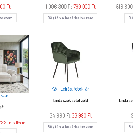
000
Ft
1 096 300
Ft
799 000
Ft
516 80
 teszem
Rögtön a kosárba teszem
Rö
Leírás, fotók, ár
k, ár
Linda szék sötét zöld
Linda sz
apé
34 990
Ft
33 990
Ft
t
212 cm x 116cm
Rögtön a kosárba teszem
Rö