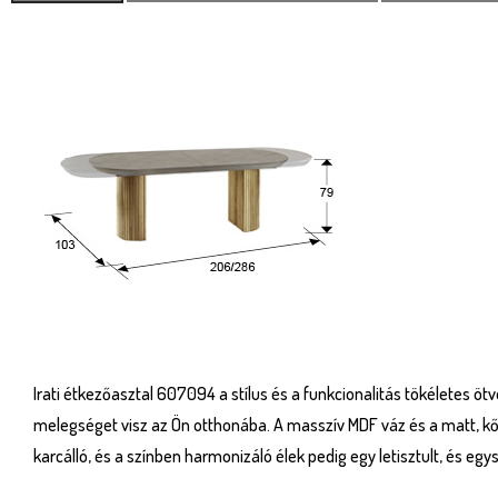
Irati étkezőasztal 607094 a stílus és a funkcionalitás tökéletes 
melegséget visz az Ön otthonába. A masszív MDF váz és a matt, kőh
karcálló, és a színben harmonizáló élek pedig egy letisztult, és eg