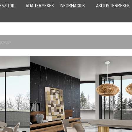
ÉSZÍTŐK
ADA TERMÉKEK
INFORMÁCIÓK
AKCIÓS TERMÉKEK
l 607094
IRATI ÉTKE
816 300
Ft
20
Irati étkezőasztal 607094
Méretek:
206/283 x 103 x 79 cm