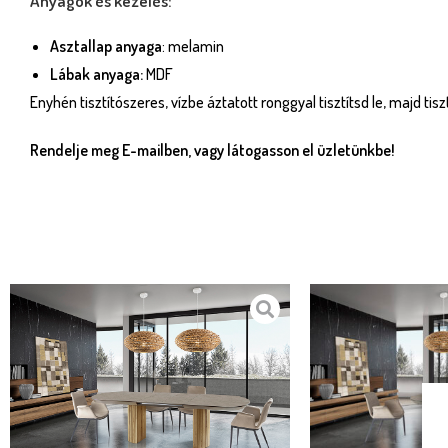
Anyagok és kezelés:
Asztallap anyaga
: melamin
Lábak anyaga:
MDF
Enyhén tisztítószeres, vízbe áztatott ronggyal tisztítsd le, majd tis
Rendelje meg E-mailben, vagy látogasson el üzletünkbe!