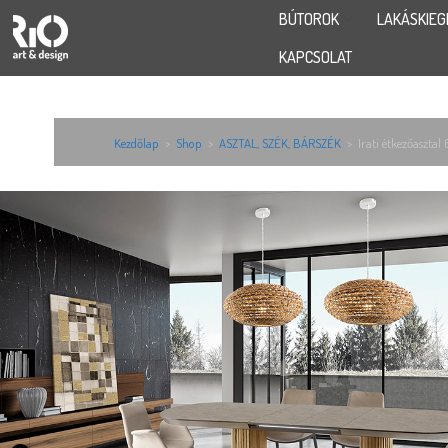
BÚTOROK
LAKÁSKIEG
KAPCSOLAT
Kezdőlap
>
Shop
>
ASZTAL, SZÉK, BÁRSZÉK
>
Irati étkezőaszta