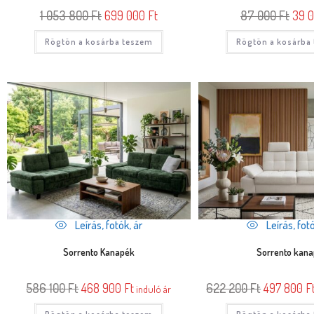
1 053 800
Ft
699 000
Ft
87 000
Ft
39 
Rögtön a kosárba teszem
Rögtön a kosárba
Leírás, fotók, ár
Leírás, fotó
Sorrento Kanapék
Sorrento kan
586 100
Ft
468 900
Ft
622 200
Ft
497 800
F
induló ár