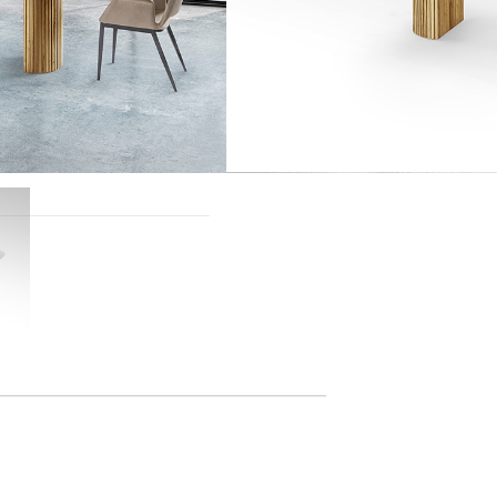
 el üzletünkbe!