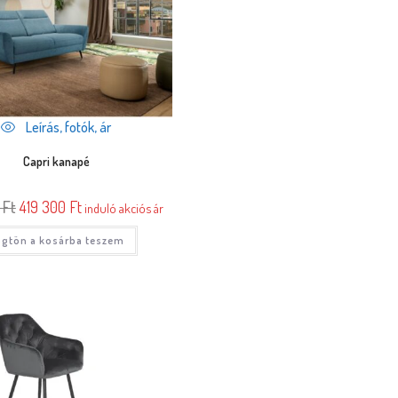
Leírás, fotók, ár
Capri kanapé
0
Ft
419 300
Ft
induló akciós ár
gtön a kosárba teszem