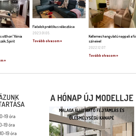
Fiatalok praktikus választása
2023.01.05.
s otthon” Xénia
Kellemes hangulatú nappali a fö
Tovább olvasom »
szék, Spirit
színeivel
2022.12.07.
Tovább olvasom »
om »
A HÓNAP ÚJ MODELLJE
ÁZUNK
TARTÁSA
MALAGA ÁLLÍTHATÓ FEJTÁMLÁS ÉS
MALAGA ÁLLÍTHATÓ
10-19 óra
ÜLÉSMÉLYSÉGŰ KANAPÉ
FEJTÁMLÁS ÉS
0-19 óra
ÜLÉSMÉLYSÉGŰ KANAPÉ
10-19 óra