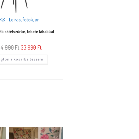
Leírás, fotók, ár
ék sötétszürke, fekete lábakkal
34 990
Ft
33 990
Ft
gtön a kosárba teszem