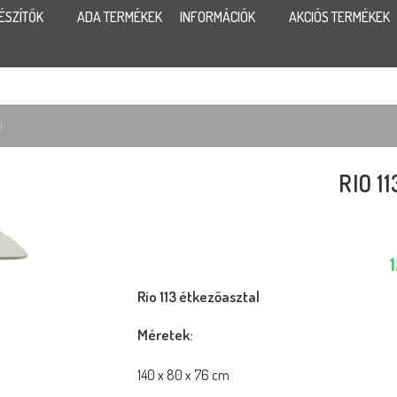
ÉSZÍTŐK
ADA TERMÉKEK
INFORMÁCIÓK
AKCIÓS TERMÉKEK
l
RIO 1
Rio 113 étkezőasztal
Méretek:
140 x 80 x 76 cm