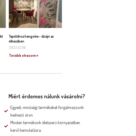
ld
Tapétához hangolva – dizájn az
étkezőben
2022.12.06.
Tovább olvasom »
Miért érdemes nálunk vásárolni?
Egyedi, minőségi termékeket forgalmazzunk
kedvező áron
Minden termékünk életszerű környezetben
kerül bemutatásra.