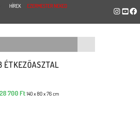
HÍREK
EZERMESTER NEKED
13 ÉTKEZŐASZTAL
128 700
Ft
140 x 80 x 76 cm