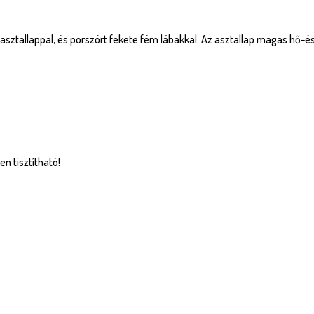
asztallappal, és porszórt fekete fém lábakkal. Az asztallap magas hő-é
n tisztítható!