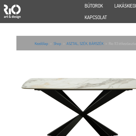
BÚTOROK
LAKÁSKIEG
KAPCSOLAT
Kezdőlap
>
Shop
>
ASZTAL, SZÉK, BÁRSZÉK
>
Rio 113 étkezőaszta