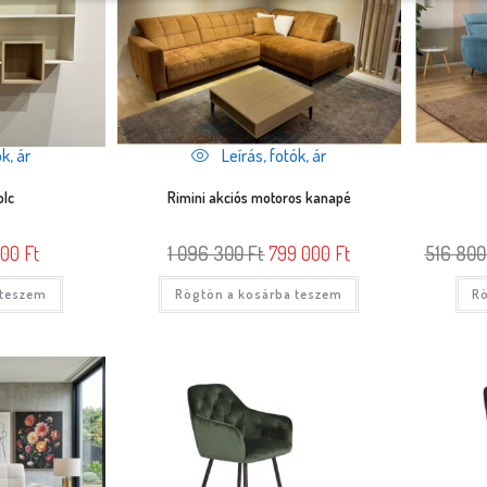
k, ár
Leírás, fotók, ár
olc
Rimini akciós motoros kanapé
000
Ft
1 096 300
Ft
799 000
Ft
516 80
 teszem
Rögtön a kosárba teszem
Rö