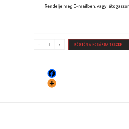
Rendelje meg E-mailben, vagy látogasson
-
+
RÖGTÖN A KOSÁRBA TESZEM