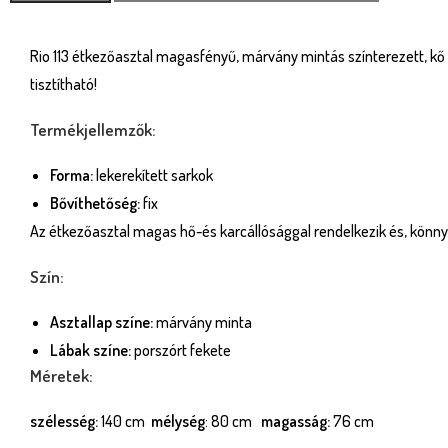
Rio 113 étkezőasztal magasfényű, márvány mintás színterezett, kő 
tisztítható!
Termékjellemzők:
Forma:
lekerekített sarkok
Bővíthetőség:
fix
Az étkezőasztal magas hő-és karcállósággal rendelkezik és, könnye
Szín:
Asztallap színe:
márvány minta
Lábak színe:
porszórt fekete
Méretek:
szélesség:
140 cm
mélység
: 80 cm
magasság:
76 cm