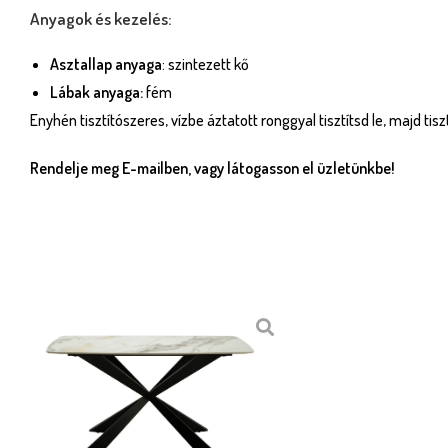
Anyagok és kezelés:
Asztallap anyaga
: szintezett kő
Lábak anyaga:
fém
Enyhén tisztítószeres, vízbe áztatott ronggyal tisztítsd le, majd tis
Rendelje meg E-mailben, vagy látogasson el üzletünkbe!