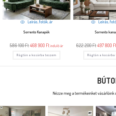
Leírás, fotók, ár
Leírás, fotó
Sorrento Kanapék
Sorrento kan
586 100
Ft
468 900
Ft
622 200
Ft
497 800
F
induló ár
Rögtön a kosárba teszem
Rögtön a kosárba
BÚTO
Nézze meg a termékeinket vásárlóink o