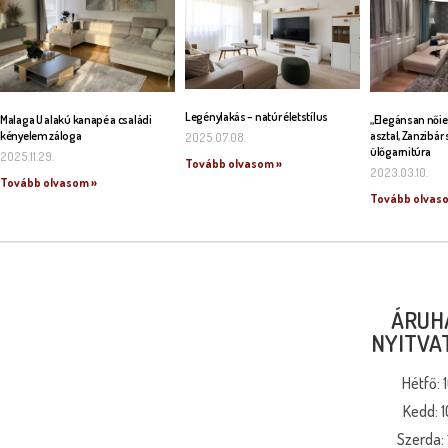
Legénylakás – natúr életstílus
Malaga U alakú kanapé a családi
„Elegánsan nőie
kényelem záloga
asztal, Zanzibár 
2025.07.08.
ülőgarnitúra
2025.11.29.
Tovább olvasom »
2023.03.10.
Tovább olvasom »
Tovább olvas
ÁRUH
NYITVA
Hétfő: 
Kedd: 1
Szerda: 