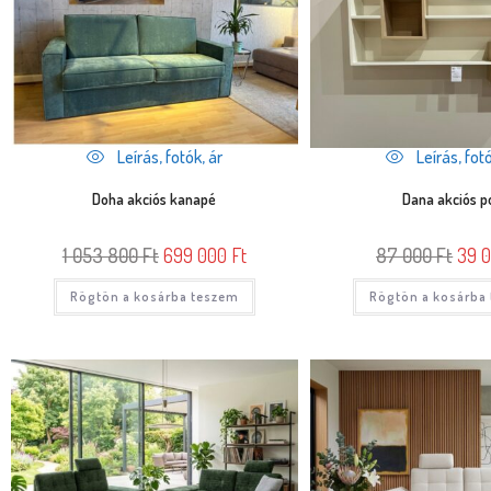
Leírás, fotók, ár
Leírás, fotó
Doha akciós kanapé
Dana akciós p
1 053 800
Ft
699 000
Ft
87 000
Ft
39 
Rögtön a kosárba teszem
Rögtön a kosárba