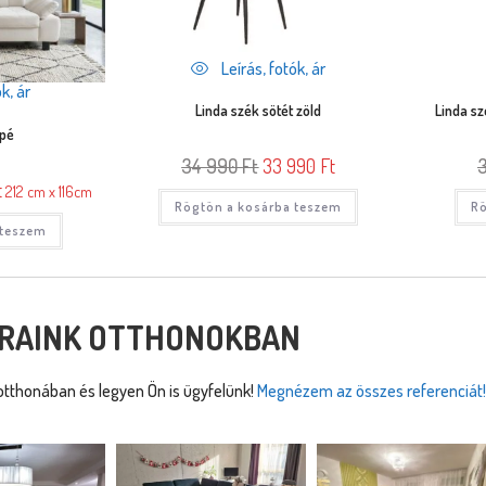
Leírás, fotók, ár
k, ár
Linda szék sötét zöld
Linda sz
apé
34 990
Ft
33 990
Ft
t
212 cm x 116cm
Rögtön a kosárba teszem
Rö
 teszem
RAINK OTTHONOKBAN
tthonában és legyen Ön is ügyfelünk!
Megnézem az összes referenciát!