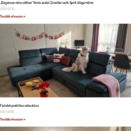
„Elegánsan nőies otthon” Xénia asztal, Zanzibár szék, Spirit ülőgarnitúra
2023.03.10.
Tovább olvasom »
Fiatalok praktikus választása
2023.01.05.
Tovább olvasom »