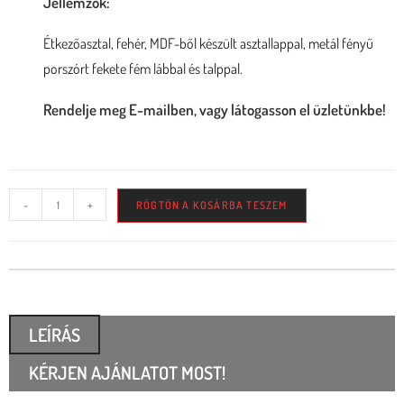
Jellemzők:
Étkezőasztal, fehér, MDF-ből készült asztallappal, metál fényű
porszórt fekete fém lábbal és talppal.
Rendelje meg E-mailben, vagy látogasson el üzletünkbe!
-
+
RÖGTÖN A KOSÁRBA TESZEM
LEÍRÁS
KÉRJEN AJÁNLATOT MOST!