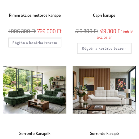
Rimini akciós motoros kanapé
Capri kanapé
1 096 300
Ft
799 000
Ft
516 800
Ft
419 300
Ft
induló
akciós ár
Rögtön a kosárba teszem
Rögtön a kosárba teszem
Sorrento Kanapék
Sorrento kanapé