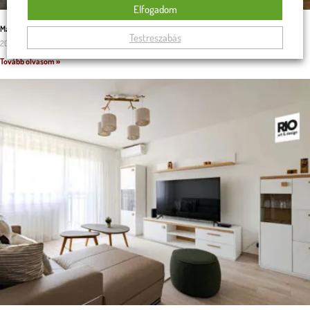
Elfogadom
Malaga U alakú kanapé a családi kényelem záloga
Testreszabás
2025.11.29.
Tovább olvasom »