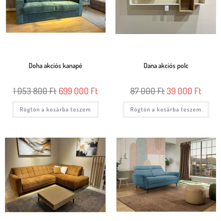
Doha akciós kanapé
Dana akciós polc
1 053 800
Ft
699 000
Ft
87 000
Ft
39 000
Ft
Rögtön a kosárba teszem
Rögtön a kosárba teszem