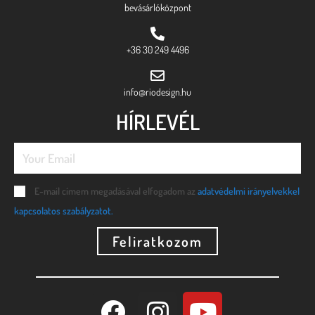
bevásárlóközpont
+36 30 249 4496
info@riodesign.hu
HÍRLEVÉL
E-mail címem megadásával elfogadom az
adatvédelmi irányelvekkel
kapcsolatos szabályzatot.
Feliratkozom