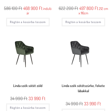
586 100
Ft
468 900
Ft
622 200
Ft
497 800
Ft
induló
212 cm
ár
x 116cm
Rögtön a kosárba teszem
Rögtön a kosárba teszem
Linda szék sötét zöld
Linda szék sötétszürke, fekete
lábakkal
34 990
Ft
33 990
Ft
34 990
Ft
33 990
Ft
Rögtön a kosárba teszem