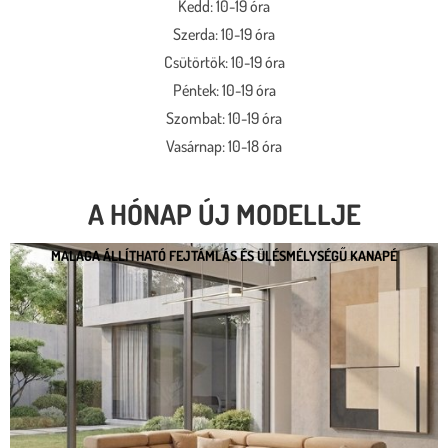
Kedd: 10-19 óra
Szerda: 10-19 óra
Csütörtök: 10-19 óra
Péntek: 10-19 óra
Szombat: 10-19 óra
Vasárnap: 10-18 óra
A HÓNAP ÚJ MODELLJE
MALAGA ÁLLÍTHATÓ FEJTÁMLÁS ÉS ÜLÉSMÉLYSÉGŰ KANAPÉ
MALAGA ÁLLÍTHATÓ FEJTÁMLÁS ÉS
ÜLÉSMÉLYSÉGŰ KANAPÉ
* kedvező ár
* több százféle kárpit
* moduláris rendszer
* motoros állíthatóság