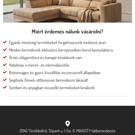
Megnézem
Miért érdemes nálunk vásárolni?
Egyedi, minőségi termékeket forgalmazzunk kedvező áron
Minden termékünk életszerű környezetben kerül bemutatásra.
Óriási ülőgarnitúra és kanapé kínálatunk van.
Hatalmas a méret- és elemválaszték.
Biztonságos és gyors kiszállítás összeszerelt állapotban.
Segítünk Önnek otthonosan berendezni lakását!
Színben és anyagban összeillő termékeket kínálunk.
2045 Törökbálint, Tópark u. 1. fsz. 6. MAXCITY lakberendezési