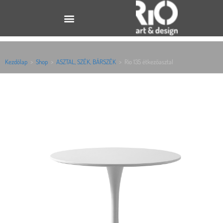
Kezdőlap
>
Shop
>
ASZTAL, SZÉK, BÁRSZÉK
>
Rio 135 étkezőasztal