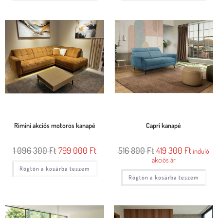
Rimini akciós motoros kanapé
Capri kanapé
1 096 300
Ft
799 000
Ft
516 800
Ft
419 300
Ft
induló
akciós ár
Rögtön a kosárba teszem
Rögtön a kosárba teszem