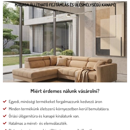
MALAGA ÁLLÍTHATÓ FEJTÁMLÁS ÉS ÜLÉSMÉLYSÉGŰ KANAPÉ
MALAGA ÁLLÍTHATÓ FEJTÁMLÁS ÉS
ÜLÉSMÉLYSÉGŰ KANAPÉ
* kedvező ár
* több százféle kárpit
* moduláris rendszer
* motoros állíthatóság
Megnézem
Miért érdemes nálunk vásárolni?
Egyedi, minőségi termékeket forgalmazzunk kedvező áron
Minden termékünk életszerű környezetben kerül bemutatásra.
Óriási ülőgarnitúra és kanapé kínálatunk van.
Hatalmas a méret- és elemválaszték.