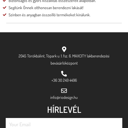
Biztonságos és gyors kiszállítás összeszerelt állapotban.
Segítünk Önnek otthonosan berendezni lakását!
Színben és anyagban összeillő termékeket kínálunk.
2045 Törökbálint, Tópark u. 1. fsz. 6. MAXCITY lakberendezési
bevásárlóközpont
+36 30 249 4496
info@riodesign.hu
HÍRLEVÉL