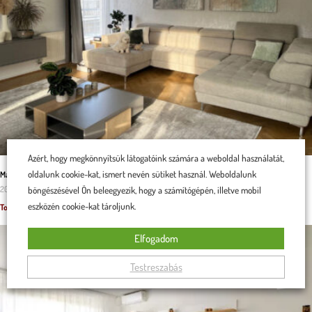
Azért, hogy megkönnyítsük látogatóink számára a weboldal használatát,
oldalunk cookie-kat, ismert nevén sütiket használ. Weboldalunk
Malaga U alakú kanapé a családi kényelem záloga
böngészésével Ön beleegyezik, hogy a számítógépén, illetve mobil
2025.11.29.
eszközén cookie-kat tároljunk.
Tovább olvasom »
Elfogadom
Testreszabás