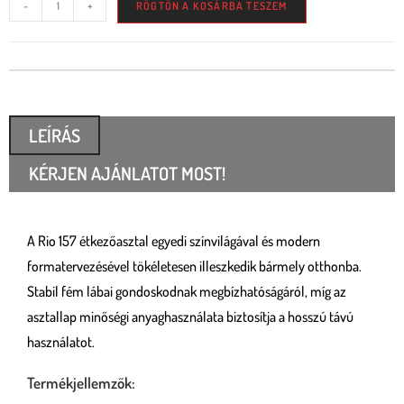
-
+
RÖGTÖN A KOSÁRBA TESZEM
LEÍRÁS
KÉRJEN AJÁNLATOT MOST!
A Rio 157 étkezőasztal egyedi színvilágával és modern
formatervezésével tökéletesen illeszkedik bármely otthonba.
Stabil fém lábai gondoskodnak megbízhatóságáról, míg az
asztallap minőségi anyaghasználata biztosítja a hosszú távú
használatot.
Termékjellemzők: