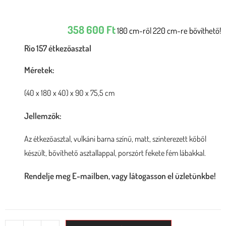
358 600
Ft
180 cm-ről 220 cm-re bővíthető!
Rio 157 étkezőasztal
Méretek:
(40 x 180 x 40) x 90 x 75,5 cm
Jellemzők:
Az étkezőasztal, vulkáni barna színű, matt, szinterezett kőből
készült, bővíthető asztallappal, porszórt fekete fém lábakkal.
Rendelje meg E-mailben, vagy látogasson el üzletünkbe!