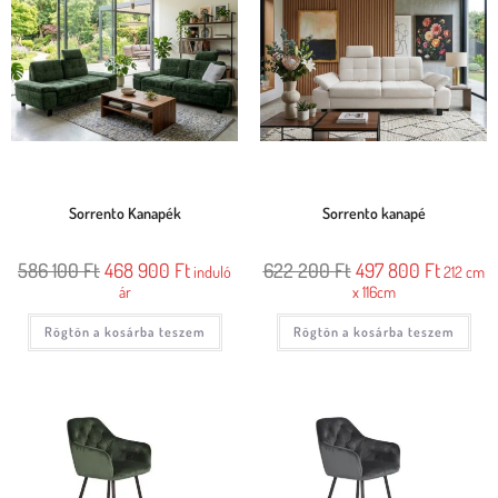
Sorrento Kanapék
Sorrento kanapé
586 100
Ft
468 900
Ft
622 200
Ft
497 800
Ft
induló
212 cm
ár
x 116cm
Rögtön a kosárba teszem
Rögtön a kosárba teszem