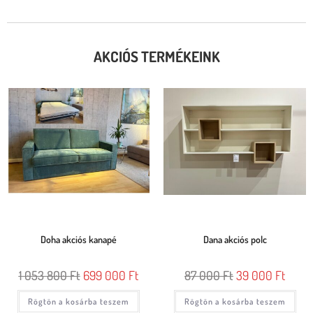
AKCIÓS TERMÉKEINK
Doha akciós kanapé
Dana akciós polc
1 053 800
Ft
699 000
Ft
87 000
Ft
39 000
Ft
Rögtön a kosárba teszem
Rögtön a kosárba teszem