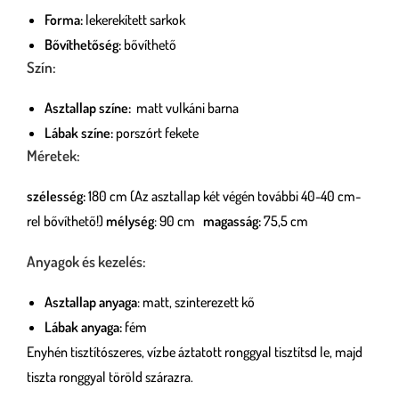
Forma:
lekerekített sarkok
Bővíthetőség:
bővíthető
Szín:
Asztallap színe:
matt vulkáni barna
Lábak színe:
porszórt fekete
Méretek:
szélesség:
180 cm (Az asztallap két végén további 40-40 cm-
rel bővíthető!)
mélység
: 90 cm
magasság:
75,5 cm
Anyagok és kezelés:
Asztallap anyaga
: matt, szinterezett kő
Lábak anyaga:
fém
Enyhén tisztítószeres, vízbe áztatott ronggyal tisztítsd le, majd
tiszta ronggyal töröld szárazra.