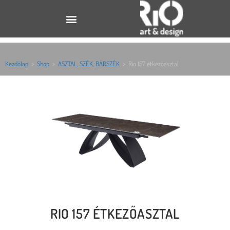
Kezdőlap
>
Shop
>
ASZTAL, SZÉK, BÁRSZÉK
>
Rio 157 étkezőasztal
RIO 157 ÉTKEZŐASZTAL