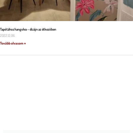
Tapétához hangolva – dizájn az étkezőben
2022.12.06.
Tovább olvasom »