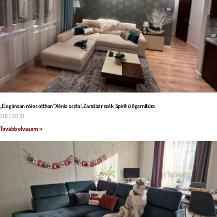
„Elegánsan nőies otthon” Xénia asztal, Zanzibár szék, Spirit ülőgarnitúra
2023.03.10.
Tovább olvasom »