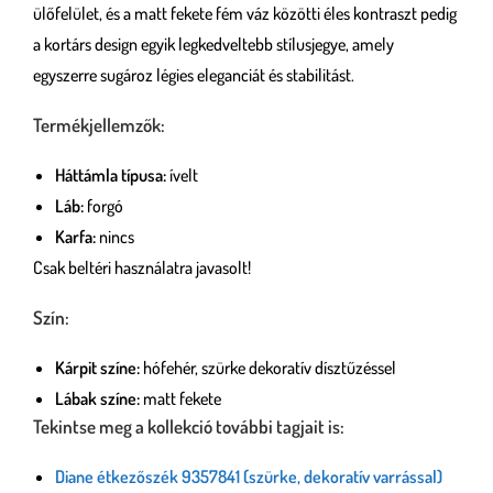
ülőfelület, és a matt fekete fém váz közötti éles kontraszt pedig
a kortárs design egyik legkedveltebb stílusjegye, amely
egyszerre sugároz légies eleganciát és stabilitást.
Termékjellemzők:
Háttámla típusa:
ívelt
Láb:
forgó
Karfa:
nincs
Csak beltéri használatra javasolt!
Szín:
Kárpit színe:
hófehér, szürke dekoratív dísztűzéssel
Lábak színe:
matt fekete
Tekintse meg a kollekció további tagjait is:
Diane étkezőszék 9357841 (szürke, dekoratív varrással)