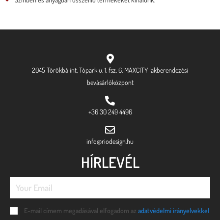
2045 Törökbálint, Tópark u. 1. fsz. 6. MAXCITY lakberendezési
bevásárlóközpont
+36 30 249 4496
info@riodesign.hu
HÍRLEVÉL
E-mail címem megadásával elfogadom az
adatvédelmi irányelvekkel