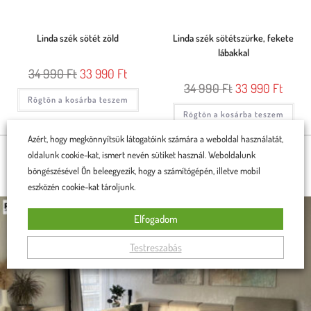
Linda szék sötét zöld
Linda szék sötétszürke, fekete
lábakkal
34 990
Ft
33 990
Ft
34 990
Ft
33 990
Ft
Rögtön a kosárba teszem
Rögtön a kosárba teszem
Azért, hogy megkönnyítsük látogatóink számára a weboldal használatát,
oldalunk cookie-kat, ismert nevén sütiket használ. Weboldalunk
BÚTORAINK OTTHONOKBAN
böngészésével Ön beleegyezik, hogy a számítógépén, illetve mobil
eszközén cookie-kat tároljunk.
Elfogadom
Testreszabás