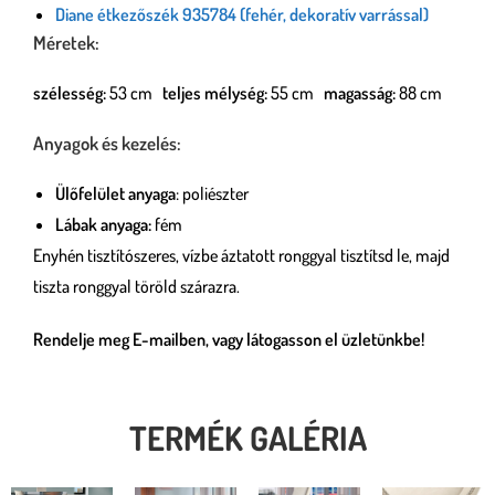
Diane étkezőszék 935784 (fehér, dekoratív varrással)
Méretek:
szélesség:
53 cm
teljes mélység:
55 cm
magasság:
88 cm
Anyagok és kezelés:
Ülőfelület anyaga
: poliészter
Lábak anyaga:
fém
Enyhén tisztítószeres, vízbe áztatott ronggyal tisztítsd le, majd
tiszta ronggyal töröld szárazra.
Rendelje meg E-mailben, vagy látogasson el üzletünkbe!
TERMÉK GALÉRIA