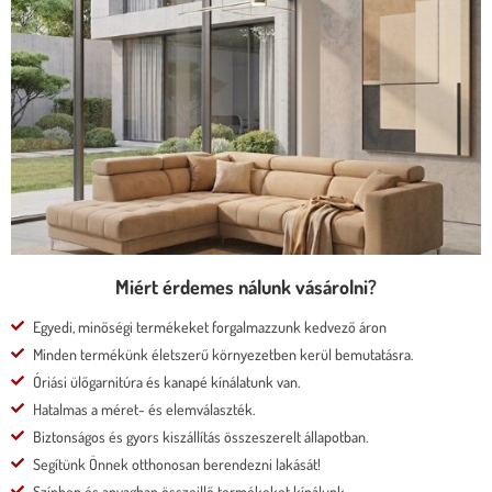
ÜLÉSMÉLYSÉGŰ KANAPÉ
* kedvező ár
* több százféle kárpit
* moduláris rendszer
* motoros állíthatóság
Megnézem
Miért érdemes nálunk vásárolni?
Egyedi, minőségi termékeket forgalmazzunk kedvező áron
Minden termékünk életszerű környezetben kerül bemutatásra.
Óriási ülőgarnitúra és kanapé kínálatunk van.
Hatalmas a méret- és elemválaszték.
Biztonságos és gyors kiszállítás összeszerelt állapotban.
Segítünk Önnek otthonosan berendezni lakását!
Színben és anyagban összeillő termékeket kínálunk.