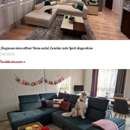
„Elegánsan nőies otthon” Xénia asztal, Zanzibár szék, Spirit ülőgarnitúra
2023.03.10.
Tovább olvasom »