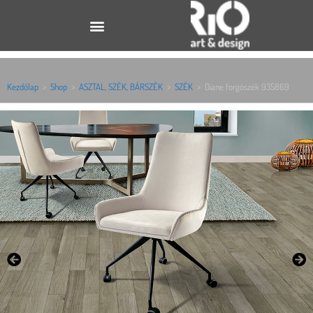
Kezdőlap
>
Shop
>
ASZTAL, SZÉK, BÁRSZÉK
>
SZÉK
>
Diane forgószék 935869