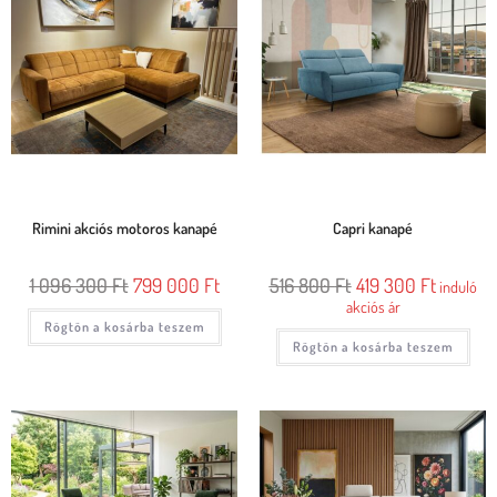
Rimini akciós motoros kanapé
Capri kanapé
1 096 300
Ft
799 000
Ft
516 800
Ft
419 300
Ft
induló
akciós ár
Rögtön a kosárba teszem
Rögtön a kosárba teszem