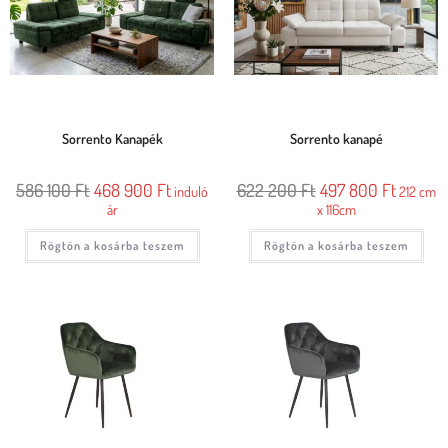
Sorrento Kanapék
Sorrento kanapé
586 100
Ft
468 900
Ft
622 200
Ft
497 800
Ft
induló
212 cm
ár
x 116cm
Rögtön a kosárba teszem
Rögtön a kosárba teszem