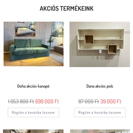
AKCIÓS TERMÉKEINK
Doha akciós kanapé
Dana akciós polc
1 053 800
Ft
699 000
Ft
87 000
Ft
39 000
Ft
Rögtön a kosárba teszem
Rögtön a kosárba teszem