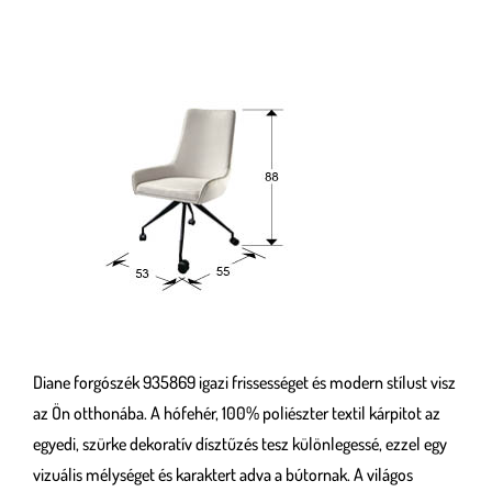
Diane forgószék 935869 igazi frissességet és modern stílust visz
az Ön otthonába. A hófehér, 100% poliészter textil kárpitot az
egyedi, szürke dekoratív dísztűzés tesz különlegessé, ezzel egy
vizuális mélységet és karaktert adva a bútornak. A világos