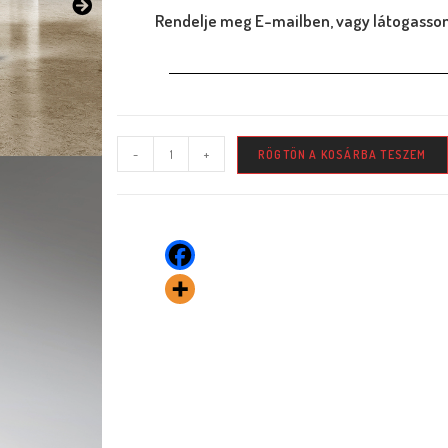
Rendelje meg E-mailben, vagy látogasson
-
+
RÖGTÖN A KOSÁRBA TESZEM