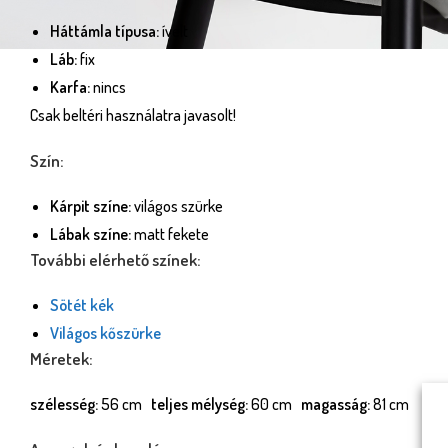
Háttámla típusa:
ívelt
Láb:
fix
Karfa:
nincs
Csak beltéri használatra javasolt!
Szín:
Kárpit színe:
világos szürke
Lábak színe:
matt fekete
További elérhető színek:
Sötét kék
Világos kőszürke
Méretek:
szélesség:
56 cm
teljes mélység:
60 cm
magasság:
81 cm