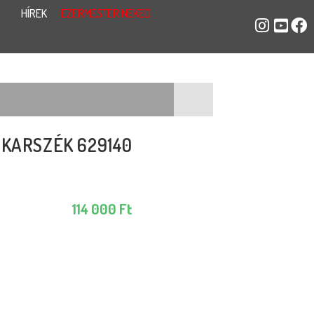
HÍREK
EZERMESTER NEKED
 KARSZÉK 629140
114 000
Ft