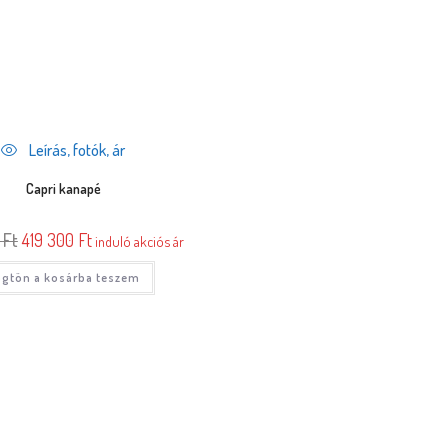
Leírás, fotók, ár
Capri kanapé
0
Ft
419 300
Ft
induló akciós ár
gtön a kosárba teszem