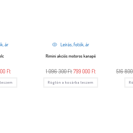
k, ár
Leírás, fotók, ár
olc
Rimini akciós motoros kanapé
000
Ft
1 096 300
Ft
799 000
Ft
516 80
 teszem
Rögtön a kosárba teszem
Rö