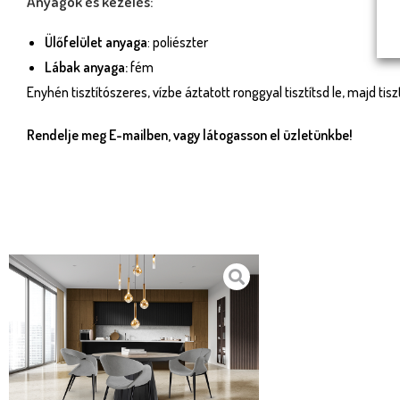
Anyagok és kezelés:
Ülőfelület anyaga
: poliészter
Lábak anyaga:
fém
Enyhén tisztítószeres, vízbe áztatott ronggyal tisztítsd le, majd tis
Rendelje meg E-mailben, vagy látogasson el üzletünkbe!