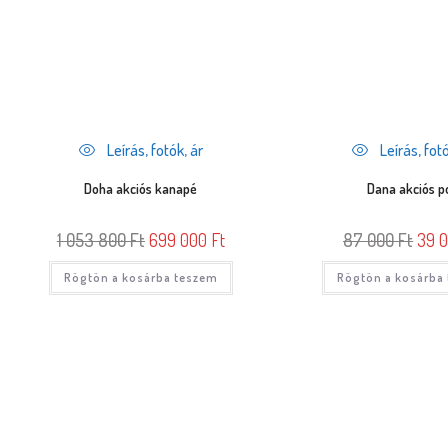
Leírás, fotók, ár
Leírás, fotó
Doha akciós kanapé
Dana akciós p
1 053 800
Ft
699 000
Ft
87 000
Ft
39 
Rögtön a kosárba teszem
Rögtön a kosárba