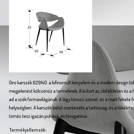
Giro karszék 629140 a kifinomult kényelem és a modern design töké
megjelenést kölcsönöz a terméknek. A bútort az ülőfelületen és a 
ad a szék formavilágának. A lágy tónusú szövet, és a matt fekete f
helyiségben. A karszék belső szerkezete a tartósság, és a tökélete
tömés tesz igazán puhává, és hívogatóvá.
Termékjellemzők: