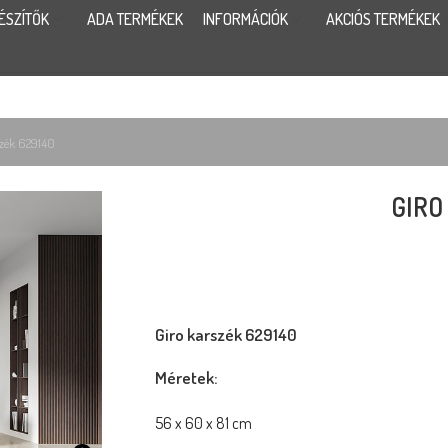
ÉSZÍTŐK
ADA TERMÉKEK
INFORMÁCIÓK
AKCIÓS TERMÉKEK
szék 629140
GIRO
Giro karszék 629140
Méretek:
56 x 60 x 81 cm