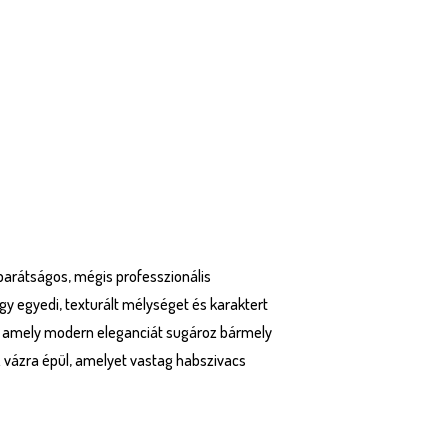
 barátságos, mégis professzionális
gy egyedi, texturált mélységet és karaktert
gye, amely modern eleganciát sugároz bármely
ez vázra épül, amelyet vastag habszivacs