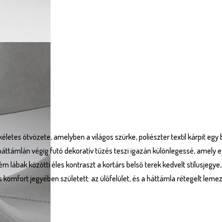
letes ötvözete, amelyben a világos szürke, poliészter textil kárpit egy
háttámlán végig futó dekoratív tűzés teszi igazán különlegessé, amely e
ém lábak közötti éles kontraszt a kortárs belső terek kedvelt stílusje
s komfort jegyében született: az ülőfelület, és a háttámla rétegelt lem