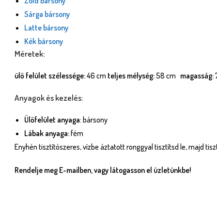
Zöld bársony
Sárga bársony
Latte bársony
Kék bársony
Méretek:
ülő felület szélessége:
46 cm
teljes mélység:
58 cm
magasság:
Anyagok és kezelés:
Ülőfelület anyaga
: bársony
Lábak anyaga:
fém
Enyhén tisztítószeres, vízbe áztatott ronggyal tisztítsd le, majd tis
Rendelje meg E-mailben, vagy látogasson el üzletünkbe!