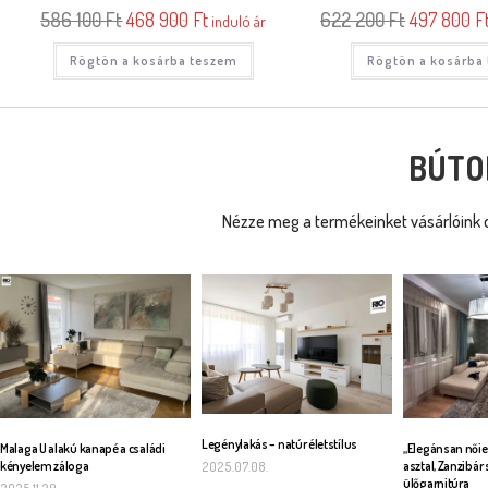
586 100
Ft
468 900
Ft
622 200
Ft
497 800
F
induló ár
Rögtön a kosárba teszem
Rögtön a kosárba
BÚTO
Nézze meg a termékeinket vásárlóink o
Legénylakás – natúr életstílus
Malaga U alakú kanapé a családi
„Elegánsan nőie
kényelem záloga
asztal, Zanzibár 
2025.07.08.
ülőgarnitúra