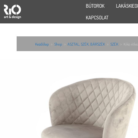
BÚTOROK
LAKÁSKIEG
KAPCSOLAT
Kezdőlap
>
Shop
>
ASZTAL, SZÉK, BÁRSZÉK
>
SZÉK
>
Kiko étke