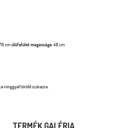
78 cm
ülőfelület magassága:
48 cm
zta ronggyal töröld szárazra.
TERMÉK GALÉRIA