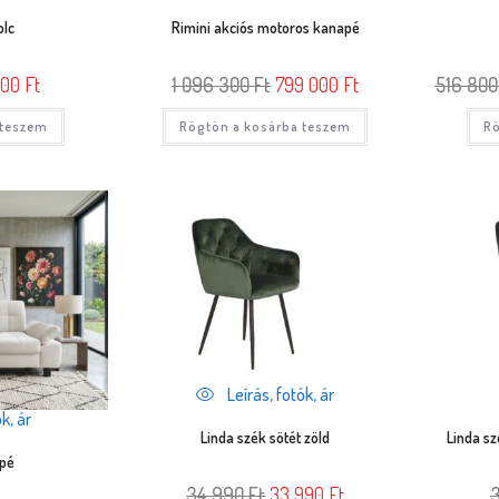
olc
Rimini akciós motoros kanapé
000
Ft
1 096 300
Ft
799 000
Ft
516 80
 teszem
Rögtön a kosárba teszem
Rö
Leírás, fotók, ár
k, ár
Linda szék sötét zöld
Linda sz
apé
34 990
Ft
33 990
Ft