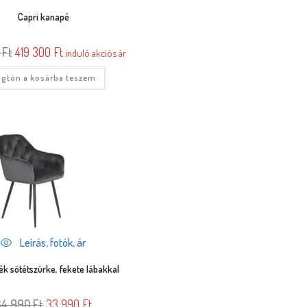
Capri kanapé
0
Ft
419 300
Ft
induló akciós ár
gtön a kosárba teszem
Leírás, fotók, ár
ék sötétszürke, fekete lábakkal
34 990
Ft
33 990
Ft