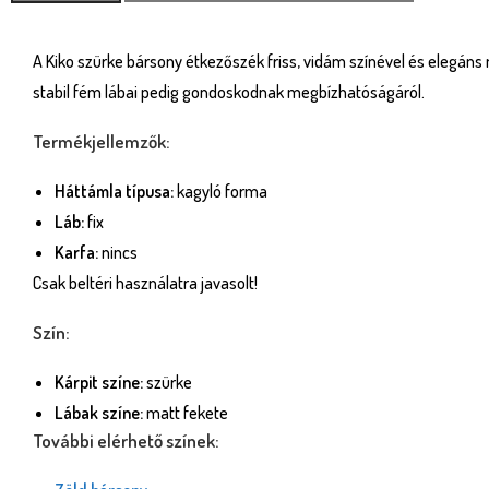
A Kiko szürke bársony étkezőszék friss, vidám színével és elegáns
stabil fém lábai pedig gondoskodnak megbízhatóságáról.
Termékjellemzők:
Háttámla típusa:
kagyló forma
Láb:
fix
Karfa:
nincs
Csak beltéri használatra javasolt!
Szín:
Kárpit színe:
szürke
Lábak színe:
matt fekete
További elérhető színek: