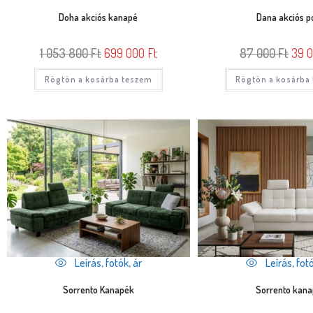
Doha akciós kanapé
Dana akciós p
1 053 800
Ft
699 000
Ft
87 000
Ft
39 
Rögtön a kosárba teszem
Rögtön a kosárba
Leírás, fotók, ár
Leírás, fotó
Sorrento Kanapék
Sorrento kan