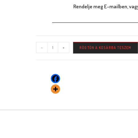
Rendelje meg E-mailben, vagy
-
+
RÖGTÖN A KOSÁRBA TESZEM