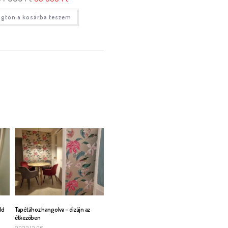
gtön a kosárba teszem
ld
Tapétához hangolva – dizájn az
étkezőben