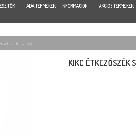
ÉSZÍTŐK
ADA TERMÉKEK
INFORMÁCIÓK
AKCIÓS TERMÉKEK
zőszék szürke bársony
KIKO ÉTKEZŐSZÉK 