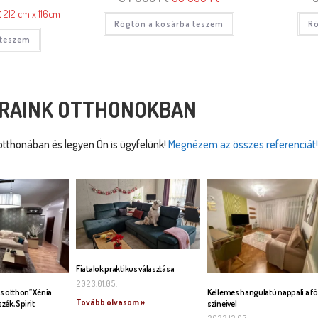
t
212 cm x 116cm
Rögtön a kosárba teszem
Rö
 teszem
RAINK OTTHONOKBAN
tthonában és legyen Ön is ügyfelünk!
Megnézem az összes referenciát!
Fiatalok praktikus választása
2023.01.05.
s otthon” Xénia
Kellemes hangulatú nappali a fö
Tovább olvasom »
szék, Spirit
színeivel