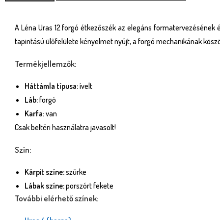
A Léna Uras 12 forgó étkezőszék az elegáns formatervezésének é
tapintású ülőfelülete kényelmet nyújt, a forgó mechanikának kö
Termékjellemzők:
Háttámla típusa:
ívelt
Láb:
forgó
Karfa:
van
Csak beltéri használatra javasolt!
Szín:
Kárpit színe:
szürke
Lábak színe:
porszórt fekete
További elérhető színek: