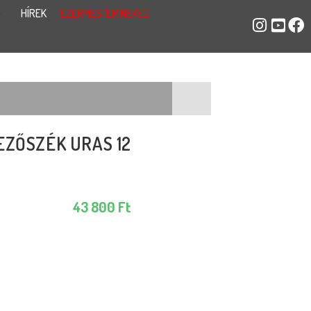
HÍREK
EZERMESTER NEKED
EZŐSZÉK URAS 12
43 800
Ft