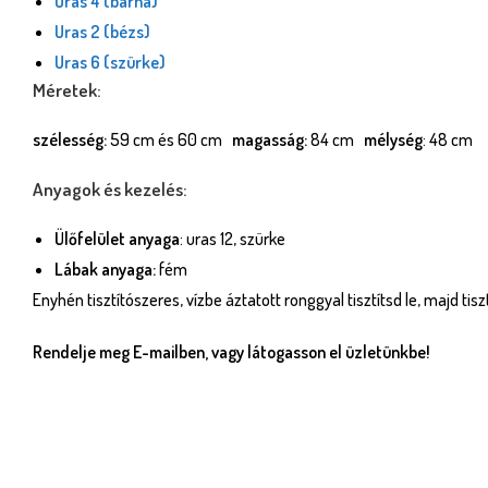
Uras 4 (barna)
Uras 2 (bézs)
Uras 6 (szürke)
Méretek:
szélesség:
59 cm és 60 cm
magasság:
84 cm
mélység
: 48 cm
Anyagok és kezelés:
Ülőfelület anyaga
: uras 12, szürke
Lábak anyaga:
fém
Enyhén tisztítószeres, vízbe áztatott ronggyal tisztítsd le, majd tis
Rendelje meg E-mailben, vagy látogasson el üzletünkbe!