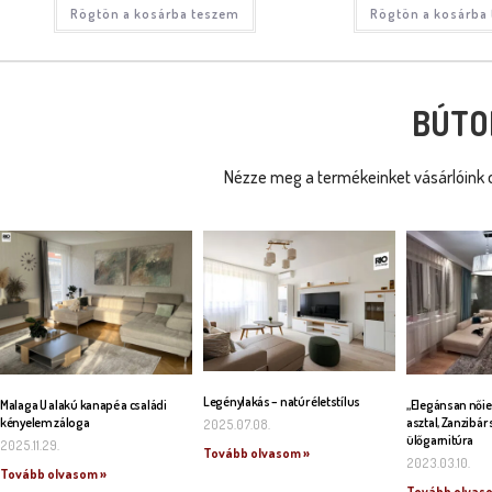
Rögtön a kosárba teszem
Rögtön a kosárba
BÚTO
Nézze meg a termékeinket vásárlóink o
Legénylakás – natúr életstílus
Malaga U alakú kanapé a családi
„Elegánsan nőie
kényelem záloga
asztal, Zanzibár 
2025.07.08.
ülőgarnitúra
2025.11.29.
Tovább olvasom »
2023.03.10.
Tovább olvasom »
Tovább olvas