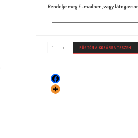
Rendelje meg E-mailben, vagy látogasson
-
+
RÖGTÖN A KOSÁRBA TESZEM