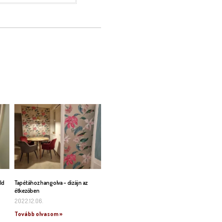
ld
Tapétához hangolva – dizájn az
étkezőben
2022.12.06.
Tovább olvasom »