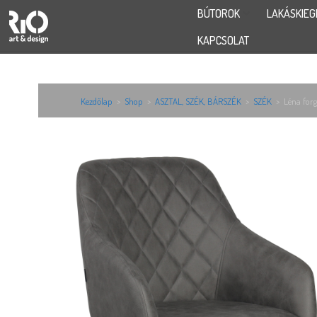
BÚTOROK
LAKÁSKIEG
KAPCSOLAT
Kezdőlap
>
Shop
>
ASZTAL, SZÉK, BÁRSZÉK
>
SZÉK
>
Léna forg