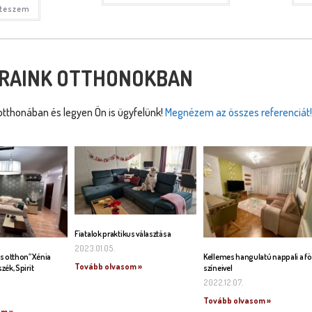
 teszem
RAINK OTTHONOKBAN
tthonában és legyen Ön is ügyfelünk!
Megnézem az összes referenciát!
Fiatalok praktikus választása
2023.01.05.
s otthon” Xénia
Kellemes hangulatú nappali a fö
Tovább olvasom »
szék, Spirit
színeivel
2022.12.07.
Tovább olvasom »
om »