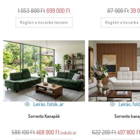
1 053 800
Ft
699 000
Ft
87 000
Ft
39 
Rögtön a kosárba teszem
Rögtön a kosárba
Leírás, fotók, ár
Leírás, fotó
Sorrento Kanapék
Sorrento kan
586 100
Ft
468 900
Ft
622 200
Ft
497 800
F
induló ár