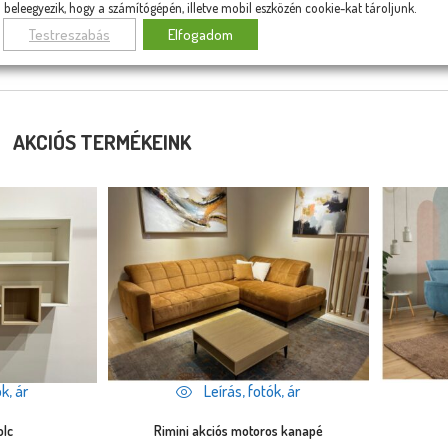
beleegyezik, hogy a számítógépén, illetve mobil eszközén cookie-kat tároljunk.
RMÉKCSALÁD TOVÁBBI TAGJAI
Testreszabás
Elfogadom
AKCIÓS TERMÉKEINK
k, ár
Leírás, fotók, ár
olc
Rimini akciós motoros kanapé