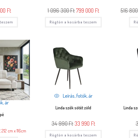
000
Ft
1 096 300
Ft
799 000
Ft
516 80
 teszem
Rögtön a kosárba teszem
Rö
Leírás, fotók, ár
k, ár
Linda szék sötét zöld
Linda sz
apé
34 990
Ft
33 990
Ft
t
212 cm x 116cm
Rögtön a kosárba teszem
Rö