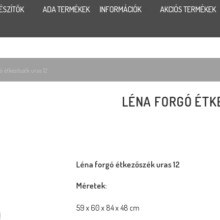
ÉSZÍTŐK
ADA TERMÉKEK
INFORMÁCIÓK
AKCIÓS TERMÉKEK
ó étkezőszék uras 12
LÉNA FORGÓ ÉTK
Léna forgó étkezőszék uras 12
Méretek:
59 x 60 x 84 x 48 cm