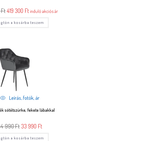
0
Ft
419 300
Ft
induló akciós ár
gtön a kosárba teszem
Leírás, fotók, ár
ék sötétszürke, fekete lábakkal
34 990
Ft
33 990
Ft
gtön a kosárba teszem