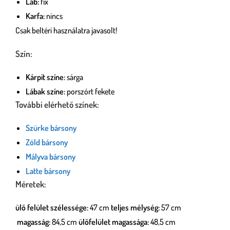
Láb:
fix
Karfa:
nincs
Csak beltéri használatra javasolt!
Szín:
Kárpit színe:
sárga
Lábak színe:
porszórt fekete
További elérhető színek:
Szürke bársony
Zöld bársony
Mályva bársony
Latte bársony
Méretek:
ülő felület szélessége:
47 cm
teljes mélység:
57 cm
magasság:
84,5 cm
ülőfelület magassága:
48,5 cm