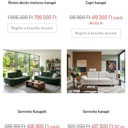
Rimini akciós motoros kanapé
Capri kanapé
1 096 300
Ft
799 000
Ft
516 800
Ft
419 300
Ft
induló
akciós ár
Rögtön a kosárba teszem
Rögtön a kosárba teszem
Sorrento Kanapék
Sorrento kanapé
586 100
Ft
468 900
Ft
622 200
Ft
497 800
Ft
induló
212 cm