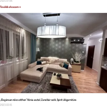
2025.07.08.
Tovább olvasom »
„Elegánsan nőies otthon” Xénia asztal, Zanzibár szék, Spirit ülőgarnitúra
2023.03.10.