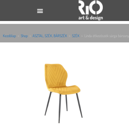
Kezdőlap
>
Shop
>
ASZTAL, SZÉK, BÁRSZÉK
>
SZÉK
>
Linda étkezőszék sárga bársony