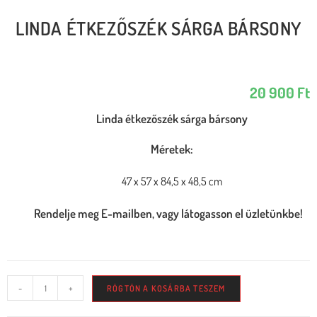
LINDA ÉTKEZŐSZÉK SÁRGA BÁRSONY
20 900
Ft
Linda étkezőszék sárga bársony
Méretek:
47 x 57 x 84,5 x 48,5 cm
Rendelje meg E-mailben, vagy látogasson el üzletünkbe!
-
+
RÖGTÖN A KOSÁRBA TESZEM