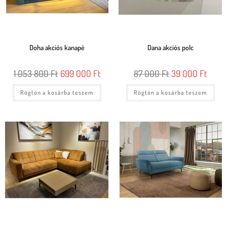
Doha akciós kanapé
Dana akciós polc
1 053 800
Ft
699 000
Ft
87 000
Ft
39 000
Ft
Rögtön a kosárba teszem
Rögtön a kosárba teszem