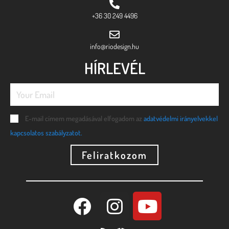
+36 30 249 4496
info@riodesign.hu
HÍRLEVÉL
E-mail címem megadásával elfogadom az
adatvédelmi irányelvekkel
kapcsolatos szabályzatot.
Feliratkozom