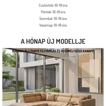
Csütörtök: 10-19 óra
Péntek: 10-19 óra
Szombat: 10-19 óra
Vasárnap: 10-18 óra
A HÓNAP ÚJ MODELLJE
MALAGA ÁLLÍTHATÓ FEJTÁMLÁS ÉS ÜLÉSMÉLYSÉGŰ KANAPÉ
MALAGA ÁLLÍTHATÓ FEJTÁMLÁS ÉS
ÜLÉSMÉLYSÉGŰ KANAPÉ
* kedvező ár
* több százféle kárpit
* moduláris rendszer
* motoros állíthatóság
Megnézem