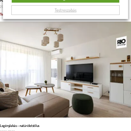
Malaga U alakú kanapé a családi kényelem záloga
2025.11.29.
Testreszabás
Tovább olvasom »
Legénylakás – natúr életstílus