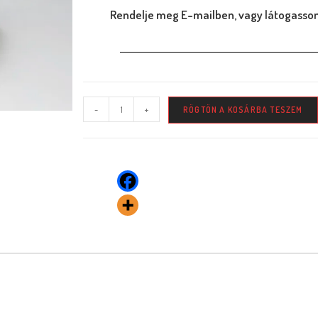
Rendelje meg E-mailben, vagy látogasson
-
+
RÖGTÖN A KOSÁRBA TESZEM