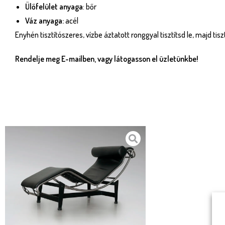
Ülőfelület anyaga
: bőr
Váz anyaga:
acél
Enyhén tisztítószeres, vízbe áztatott ronggyal tisztítsd le, majd tis
Rendelje meg E-mailben, vagy látogasson el üzletünkbe!