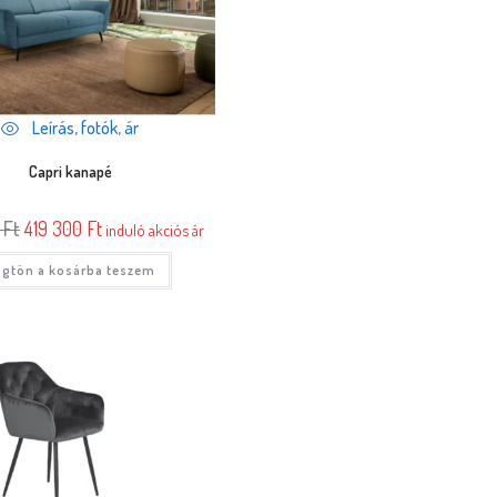
Leírás, fotók, ár
Capri kanapé
0
Ft
419 300
Ft
induló akciós ár
gtön a kosárba teszem