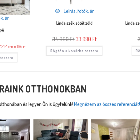
Leírás, fotók, ár
k, ár
Linda szék sötét zöld
Linda sz
apé
34 990
Ft
33 990
Ft
t
212 cm x 116cm
Rögtön a kosárba teszem
Rö
 teszem
RAINK OTTHONOKBAN
tthonában és legyen Ön is ügyfelünk!
Megnézem az összes referenciát!