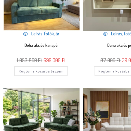
Leírás, fotók, ár
Leírás, fotó
Doha akciós kanapé
Dana akciós p
1 053 800
Ft
699 000
Ft
87 000
Ft
39 
Rögtön a kosárba teszem
Rögtön a kosárba