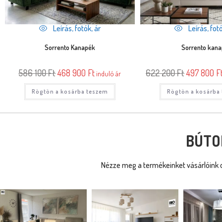
Leírás, fotók, ár
Leírás, fotó
Sorrento Kanapék
Sorrento kan
586 100
Ft
468 900
Ft
622 200
Ft
497 800
F
induló ár
Rögtön a kosárba teszem
Rögtön a kosárba
BÚTO
Nézze meg a termékeinket vásárlóink o