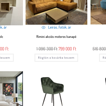
k, ár
Leírás, fotók, ár
olc
Rimini akciós motoros kanapé
000
Ft
1 096 300
Ft
799 000
Ft
516 80
 teszem
Rögtön a kosárba teszem
Rö