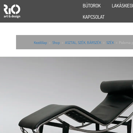
BÚTOROK
LAKÁSKIEG
KAPCSOLAT
Kezdőlap
>
Shop
>
ASZTAL, SZÉK, BÁRSZÉK
>
SZÉK
>
Paloma p