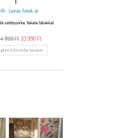
Leírás, fotók, ár
ék sötétszürke, fekete lábakkal
34 990
Ft
33 990
Ft
gtön a kosárba teszem