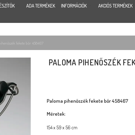
ÉSZÍTŐK
ADA TERMÉKEK
INFORMÁCIÓK
AKCIÓS TERMÉKEK
ihenőszék fekete bőr 458467
PALOMA PIHENŐSZÉK FEK
Paloma pihenőszék fekete bőr 458467
Méretek:
154 x 59 x 56 cm