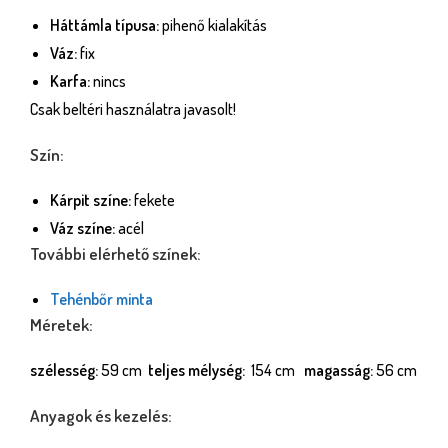
Háttámla típusa:
pihenő kialakítás
Váz:
fix
Karfa:
nincs
Csak beltéri használatra javasolt!
Szín:
Kárpit színe:
fekete
Váz színe:
acél
További elérhető színek:
Tehénbőr minta
Méretek:
szélesség:
59 cm
teljes mélység:
154 cm
magasság:
56 cm
Anyagok és kezelés: