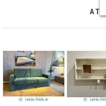
A TE
Leírás, fotók, ár
Leírás, fotó