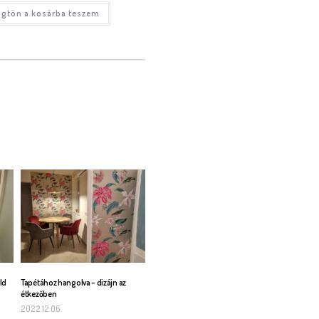
gtön a kosárba teszem
ld
Tapétához hangolva – dizájn az
étkezőben
2022.12.06.