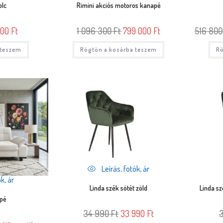
olc
Rimini akciós motoros kanapé
000
Ft
1 096 300
Ft
799 000
Ft
516 80
 teszem
Rögtön a kosárba teszem
Rö
Leírás, fotók, ár
k, ár
Linda szék sötét zöld
Linda sz
apé
34 990
Ft
33 990
Ft