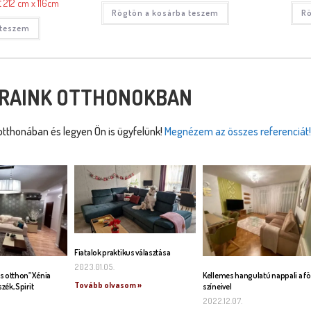
t
212 cm x 116cm
Rögtön a kosárba teszem
Rö
 teszem
RAINK OTTHONOKBAN
tthonában és legyen Ön is ügyfelünk!
Megnézem az összes referenciát!
Fiatalok praktikus választása
2023.01.05.
s otthon” Xénia
Kellemes hangulatú nappali a fö
Tovább olvasom »
szék, Spirit
színeivel
2022.12.07.