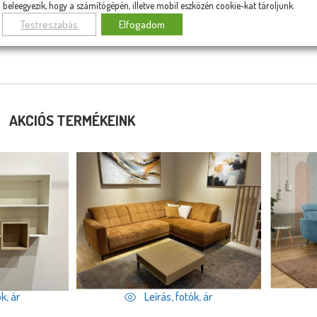
beleegyezik, hogy a számítógépén, illetve mobil eszközén cookie-kat tároljunk.
Testreszabás
Elfogadom
RMÉKCSALÁD TOVÁBBI TAGJAI
AKCIÓS TERMÉKEINK
k, ár
Leírás, fotók, ár