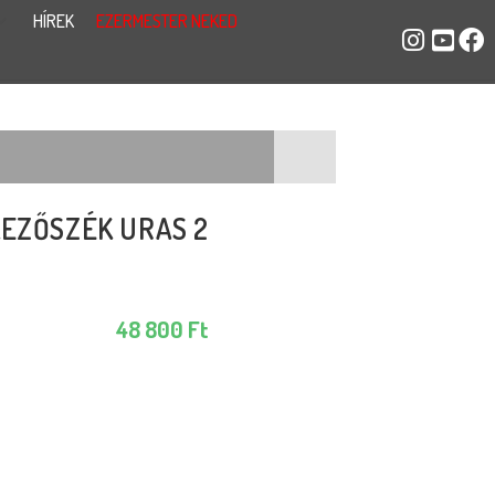
HÍREK
EZERMESTER NEKED
EZŐSZÉK URAS 2
48 800
Ft