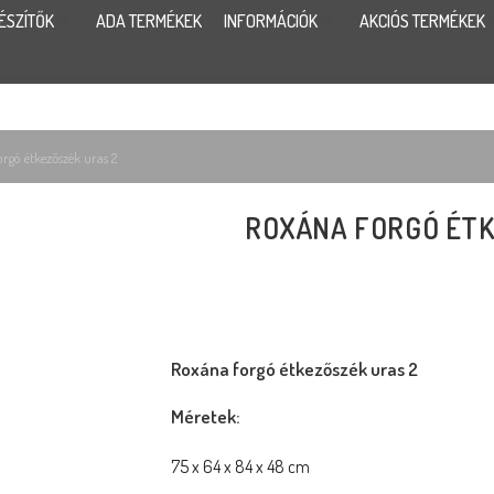
ÉSZÍTŐK
ADA TERMÉKEK
INFORMÁCIÓK
AKCIÓS TERMÉKEK
rgó étkezőszék uras 2
ROXÁNA FORGÓ ÉTK
Roxána forgó étkezőszék uras 2
Méretek:
75 x 64 x 84 x 48 cm