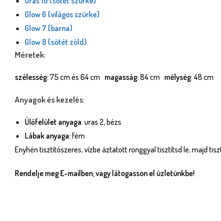
Uras 10 (sötét szürke)
Glow 6 (világos szürke)
Glow 7 (barna)
Glow 8 (sötét zöld)
Méretek:
szélesség:
75 cm és 64 cm
magasság:
84 cm
mélység
: 48 cm
Anyagok és kezelés:
Ülőfelület anyaga
: uras 2, bézs
Lábak anyaga:
fém
Enyhén tisztítószeres, vízbe áztatott ronggyal tisztítsd le, majd tis
Rendelje meg E-mailben, vagy látogasson el üzletünkbe!