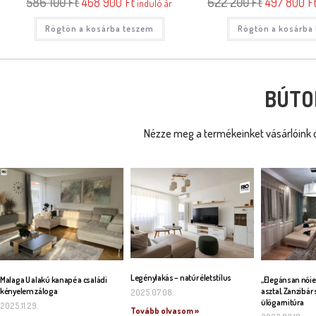
586 100
Ft
468 900
Ft
622 200
Ft
497 800
F
induló ár
Rögtön a kosárba teszem
Rögtön a kosárba
BÚTO
Nézze meg a termékeinket vásárlóink o
Legénylakás – natúr életstílus
Malaga U alakú kanapé a családi
„Elegánsan nőie
kényelem záloga
asztal, Zanzibár 
2025.07.08.
ülőgarnitúra
2025.11.29.
Tovább olvasom »