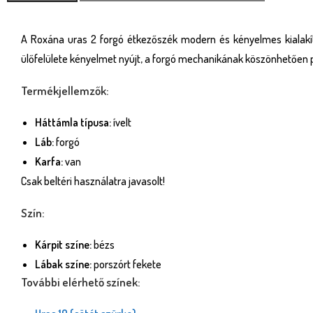
A Roxána uras 2 forgó étkezőszék modern és kényelmes kialakít
ülőfelülete kényelmet nyújt, a forgó mechanikának köszönhetően
Termékjellemzők:
Háttámla típusa:
ívelt
Láb:
forgó
Karfa:
van
Csak beltéri használatra javasolt!
Szín:
Kárpit színe:
bézs
Lábak színe:
porszórt fekete
További elérhető színek: