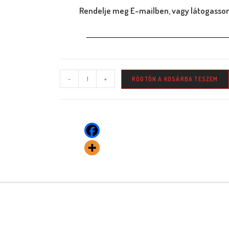
Rendelje meg E-mailben, vagy látogasson
-
+
RÖGTÖN A KOSÁRBA TESZEM