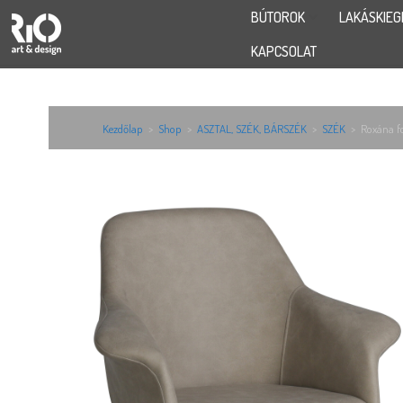
BÚTOROK
LAKÁSKIEG
KAPCSOLAT
Kezdőlap
>
Shop
>
ASZTAL, SZÉK, BÁRSZÉK
>
SZÉK
>
Roxána fo