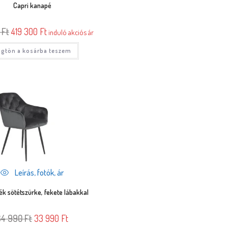
Capri kanapé
0
Ft
419 300
Ft
induló akciós ár
gtön a kosárba teszem
Leírás, fotók, ár
ék sötétszürke, fekete lábakkal
34 990
Ft
33 990
Ft