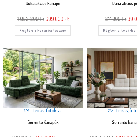
Doha akciós kanapé
Dana akciós p
1 053 800
Ft
699 000
Ft
87 000
Ft
39 
Rögtön a kosárba teszem
Rögtön a kosárba
Leírás, fotók, ár
Leírás, fotó
Sorrento Kanapék
Sorrento kan