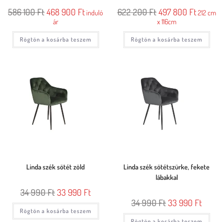
586 100
Ft
468 900
Ft
622 200
Ft
497 800
Ft
induló
212 cm
ár
x 116cm
Rögtön a kosárba teszem
Rögtön a kosárba teszem
Linda szék sötét zöld
Linda szék sötétszürke, fekete
lábakkal
34 990
Ft
33 990
Ft
34 990
Ft
33 990
Ft
Rögtön a kosárba teszem
Rögtön a kosárba teszem