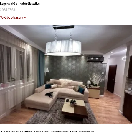
Legénylakás – natúr életstílus
2025.07.08.
Tovább olvasom »
„Elegánsan nőies otthon” Xénia asztal, Zanzibár szék, Spirit ülőgarnitúra