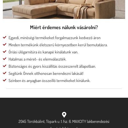
Megnézem
Miért érdemes nálunk vásárolni?
Egyedi, minőségi termékeket forgalmazzunk kedvező áron
Minden termékünk életszerű környezetben kerül bemutatásra.
Óriási ülőgarnitúra és kanapé kínálatunk van.
Hatalmas a méret- és elemválaszték.
Biztonságos és gyors kiszállítás összeszerelt állapotban.
Segítünk Önnek otthonosan berendezni lakását!
Színben és anyagban összeillő termékeket kínálunk.
2045 Törökbálint, Tópark u. 1. fsz. 6. MAXCITY lakberendezési