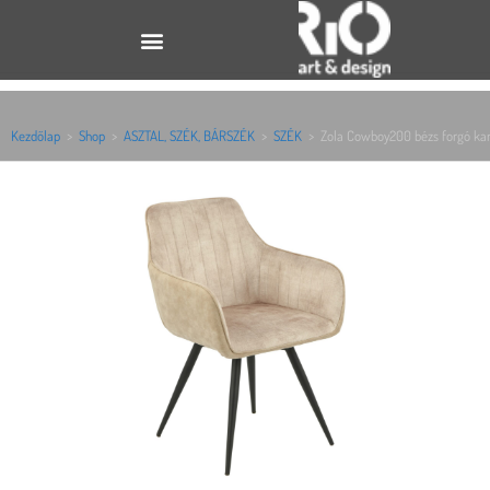
Kezdőlap
>
Shop
>
ASZTAL, SZÉK, BÁRSZÉK
>
SZÉK
>
Zola Cowboy200 bézs forgó ka