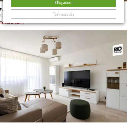
Elfogadom
Malaga U alakú kanapé a családi kényelem záloga
Testreszabás
2025.11.29.
Tovább olvasom »