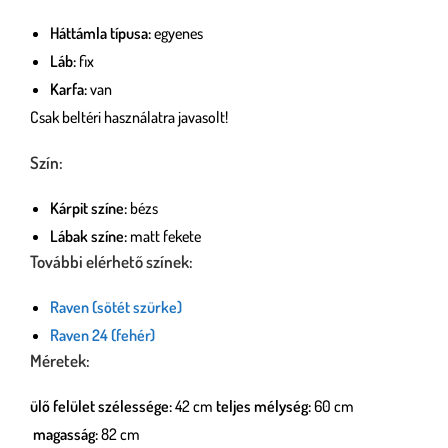
Háttámla típusa:
egyenes
Láb:
fix
Karfa:
van
Csak beltéri használatra javasolt!
Szín:
Kárpit színe:
bézs
Lábak színe:
matt fekete
További elérhető színek:
Raven (sötét szürke)
Raven 24 (fehér)
Méretek:
ülő felület szélessége:
42 cm
teljes mélység:
60 cm
magasság:
82 cm