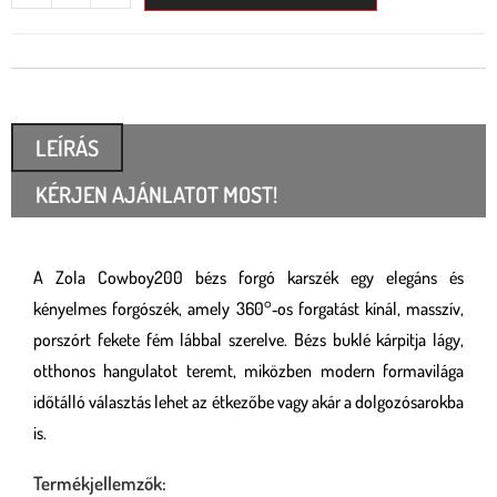
LEÍRÁS
KÉRJEN AJÁNLATOT MOST!
A Zola Cowboy200 bézs forgó karszék egy elegáns és
kényelmes forgószék, amely 360°‐os forgatást kínál, masszív,
porszórt fekete fém lábbal szerelve. Bézs buklé kárpitja lágy,
otthonos hangulatot teremt, miközben modern formavilága
időtálló választás lehet az étkezőbe vagy akár a dolgozósarokba
is.
Termékjellemzők: