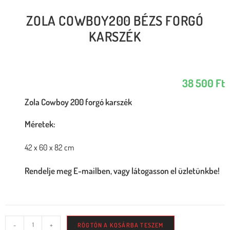
ZOLA COWBOY200 BÉZS FORGÓ
KARSZÉK
38 500
Ft
Zola Cowboy 200 forgó karszék
Méretek:
42 x 60 x 82 cm
Rendelje meg E-mailben, vagy látogasson el üzletünkbe!
-
+
RÖGTÖN A KOSÁRBA TESZEM