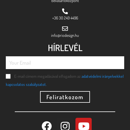
bevásárlóközpont
+36 30 249 4496
info@riodesign.hu
HÍRLEVÉL
E-mail címem megadásával elfogadom az
adatvédelmi irányelvekkel
kapcsolatos szabályzatot.
Feliratkozom