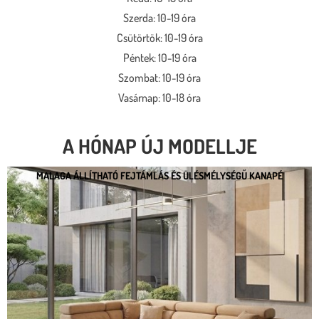
Szerda: 10-19 óra
Csütörtök: 10-19 óra
Péntek: 10-19 óra
Szombat: 10-19 óra
Vasárnap: 10-18 óra
A HÓNAP ÚJ MODELLJE
MALAGA ÁLLÍTHATÓ FEJTÁMLÁS ÉS ÜLÉSMÉLYSÉGŰ KANAPÉ
MALAGA ÁLLÍTHATÓ FEJTÁMLÁS ÉS
ÜLÉSMÉLYSÉGŰ KANAPÉ
* kedvező ár
* több százféle kárpit
* moduláris rendszer
* motoros állíthatóság