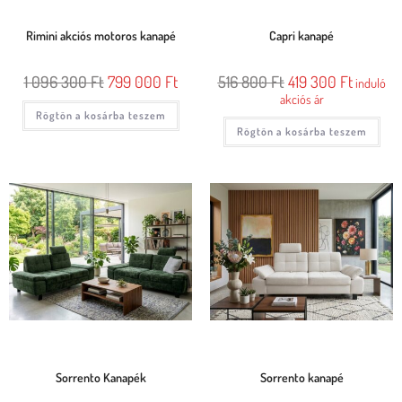
Rimini akciós motoros kanapé
Capri kanapé
1 096 300
Ft
799 000
Ft
516 800
Ft
419 300
Ft
induló
akciós ár
Rögtön a kosárba teszem
Rögtön a kosárba teszem
Sorrento Kanapék
Sorrento kanapé