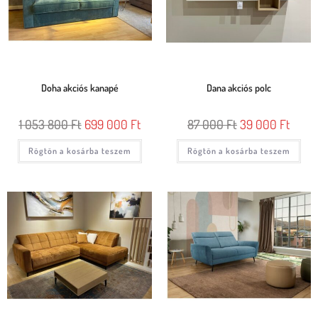
Doha akciós kanapé
Dana akciós polc
1 053 800
Ft
699 000
Ft
87 000
Ft
39 000
Ft
Rögtön a kosárba teszem
Rögtön a kosárba teszem