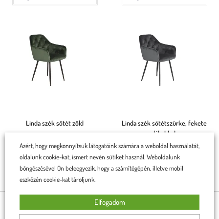
Linda szék sötét zöld
Linda szék sötétszürke, fekete
lábakkal
Azért, hogy megkönnyítsük látogatóink számára a weboldal használatát,
34 990
Ft
33 990
Ft
oldalunk cookie-kat, ismert nevén sütiket használ. Weboldalunk
34 990
Ft
33 990
Ft
Rögtön a kosárba teszem
böngészésével Ön beleegyezik, hogy a számítógépén, illetve mobil
Rögtön a kosárba teszem
eszközén cookie-kat tároljunk.
Elfogadom
BÚTORAINK OTTHONOKBAN