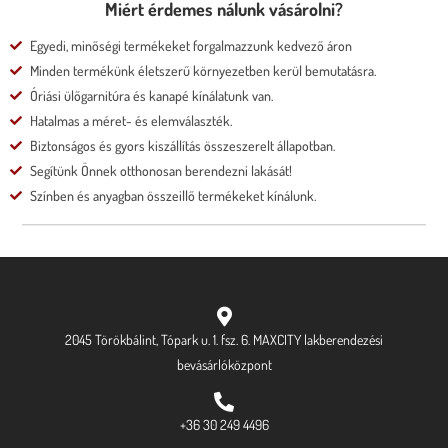
Miért érdemes nálunk vásárolni?
Egyedi, minőségi termékeket forgalmazzunk kedvező áron
Minden termékünk életszerű környezetben kerül bemutatásra.
Óriási ülőgarnitúra és kanapé kínálatunk van.
Hatalmas a méret- és elemválaszték.
Biztonságos és gyors kiszállítás összeszerelt állapotban.
Segítünk Önnek otthonosan berendezni lakását!
Színben és anyagban összeillő termékeket kínálunk.
2045 Törökbálint, Tópark u. 1. fsz. 6. MAXCITY lakberendezési
bevásárlóközpont
+36 30 249 4496