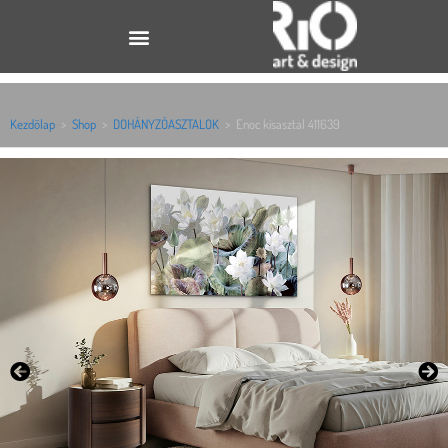
Kezdőlap
>
Shop
>
DOHÁNYZÓASZTALOK
>
Enoc kisasztal 411639