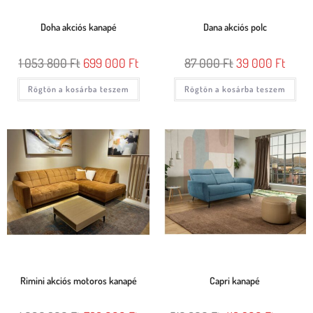
Doha akciós kanapé
Dana akciós polc
1 053 800
Ft
699 000
Ft
87 000
Ft
39 000
Ft
Rögtön a kosárba teszem
Rögtön a kosárba teszem
Rimini akciós motoros kanapé
Capri kanapé