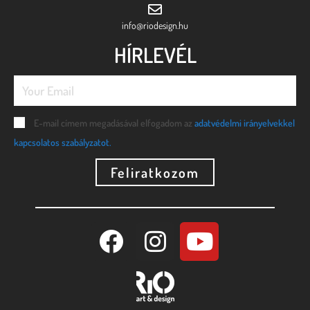
info@riodesign.hu
HÍRLEVÉL
E-mail címem megadásával elfogadom az
adatvédelmi irányelvekkel
kapcsolatos szabályzatot.
Feliratkozom