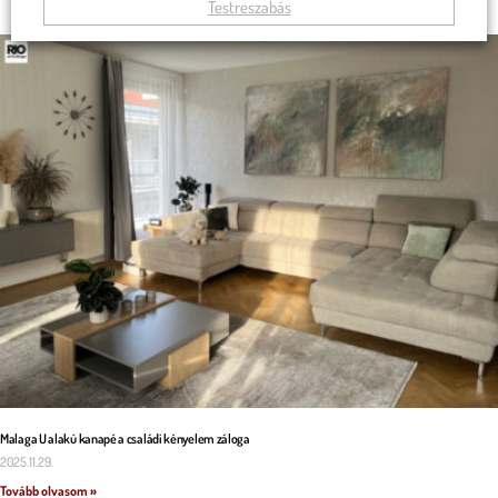
Testreszabás
Malaga U alakú kanapé a családi kényelem záloga
2025.11.29.
Tovább olvasom »