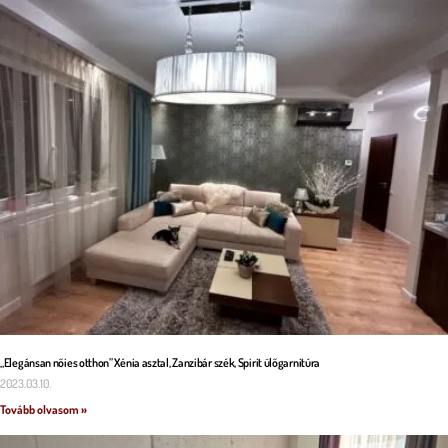
„Elegánsan nőies otthon” Xénia asztal, Zanzibár szék, Spirit ülőgarnitúra
2023.03.10.
Tovább olvasom »