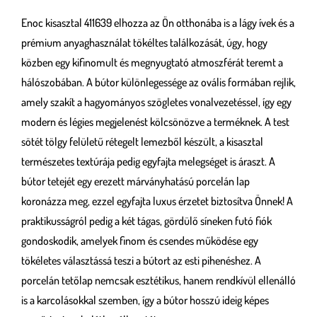
Enoc kisasztal 411639 elhozza az Ön otthonába is a lágy ívek és a
prémium anyaghasználat tökéltes találkozását, úgy, hogy
közben egy kifinomult és megnyugtató atmoszférát teremt a
hálószobában. A bútor különlegessége az ovális formában rejlik,
amely szakít a hagyományos szögletes vonalvezetéssel, így egy
modern és légies megjelenést kölcsönözve a terméknek. A test
sötét tölgy felületű rétegelt lemezből készült, a kisasztal
természetes textúrája pedig egyfajta melegséget is áraszt. A
bútor tetejét egy erezett márványhatású porcelán lap
koronázza meg, ezzel egyfajta luxus érzetet biztosítva Önnek! A
praktikusságról pedig a két tágas, gördülő síneken futó fiók
gondoskodik, amelyek finom és csendes működése egy
tökéletes választássá teszi a bútort az esti pihenéshez. A
porcelán tetőlap nemcsak esztétikus, hanem rendkívül ellenálló
is a karcolásokkal szemben, így a bútor hosszú ideig képes