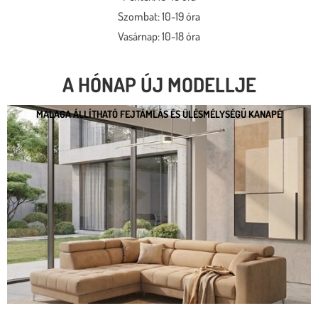
Szombat: 10-19 óra
Vasárnap: 10-18 óra
A HÓNAP ÚJ MODELLJE
MALAGA ÁLLÍTHATÓ FEJTÁMLÁS ÉS ÜLÉSMÉLYSÉGŰ KANAPÉ
MALAGA ÁLLÍTHATÓ FEJTÁMLÁS ÉS
ÜLÉSMÉLYSÉGŰ KANAPÉ
* kedvező ár
* több százféle kárpit
* moduláris rendszer
* motoros állíthatóság
Megnézem