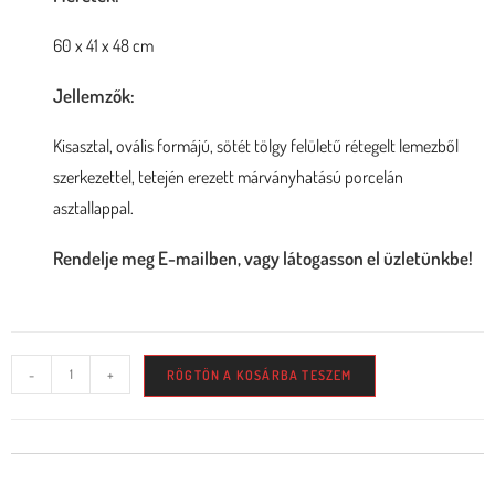
60 x 41 x 48 cm
Jellemzők:
Kisasztal, ovális formájú, sötét tölgy felületű rétegelt lemezből
szerkezettel, tetején erezett márványhatású porcelán
asztallappal.
Rendelje meg E-mailben, vagy látogasson el üzletünkbe!
-
+
RÖGTÖN A KOSÁRBA TESZEM