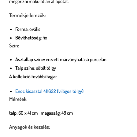
megőrizni makulátlan állapotát.
Termékjellemzők:
Forma:
ovális
Bővíthetőség:
fix
Szín:
Asztallap színe:
erezett márványhatású porcelán
Talp színe:
sötét tölgy
A kollekció további tagjai:
Enoc kisasztal 411622 (világos tölgy)
Méretek:
talp:
60 x 41 cm
magasság:
48 cm
Anyagok és kezelés: