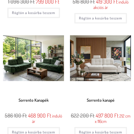
1 096 300
Ft
799 000
Ft
516 800
Ft
419 300
Ft
induló
akciós ár
Rögtön a kosárba teszem
Rögtön a kosárba teszem
Sorrento Kanapék
Sorrento kanapé
586 100
Ft
468 900
Ft
622 200
Ft
497 800
Ft
induló
212 cm
ár
x 116cm
Rögtön a kosárba teszem
Rögtön a kosárba teszem