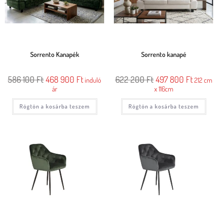
Sorrento Kanapék
Sorrento kanapé
586 100
Ft
468 900
Ft
622 200
Ft
497 800
Ft
induló
212 cm
ár
x 116cm
Rögtön a kosárba teszem
Rögtön a kosárba teszem