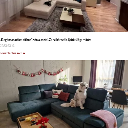
„Elegánsan nőies otthon” Xénia asztal, Zanzibár szék, Spirit ülőgarnitúra
2023.03.10.
Tovább olvasom »