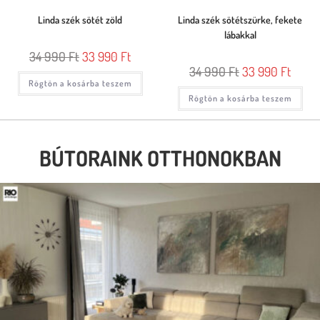
Linda szék sötét zöld
Linda szék sötétszürke, fekete
lábakkal
34 990
Ft
33 990
Ft
34 990
Ft
33 990
Ft
Rögtön a kosárba teszem
Rögtön a kosárba teszem
BÚTORAINK OTTHONOKBAN