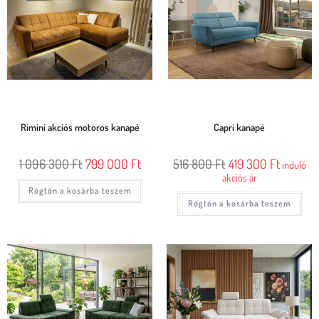
Rimini akciós motoros kanapé
Capri kanapé
1 096 300
Ft
799 000
Ft
516 800
Ft
419 300
Ft
induló
akciós ár
Rögtön a kosárba teszem
Rögtön a kosárba teszem