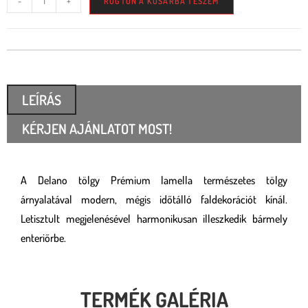
-
+
RÖGTÖN A KOSÁRBA TESZEM
LEÍRÁS
KÉRJEN AJÁNLATOT MOST!
A Delano tölgy Prémium lamella természetes tölgy
árnyalatával modern, mégis időtálló faldekorációt kínál.
Letisztult megjelenésével harmonikusan illeszkedik bármely
enteriőrbe.
TERMÉK GALÉRIA