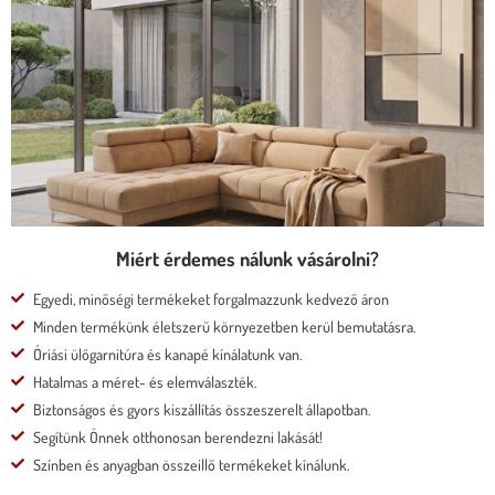
* kedvező ár
* több százféle kárpit
* moduláris rendszer
* motoros állíthatóság
Megnézem
Miért érdemes nálunk vásárolni?
Egyedi, minőségi termékeket forgalmazzunk kedvező áron
Minden termékünk életszerű környezetben kerül bemutatásra.
Óriási ülőgarnitúra és kanapé kínálatunk van.
Hatalmas a méret- és elemválaszték.
Biztonságos és gyors kiszállítás összeszerelt állapotban.
Segítünk Önnek otthonosan berendezni lakását!
Színben és anyagban összeillő termékeket kínálunk.