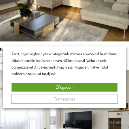
Malaga U alakú kanapé a családi kényelem záloga
Azért, hogy megkönnyítsük látogatóink számára a weboldal használatát,
2025.11.29.
oldalunk cookie-kat, ismert nevén sütiket használ. Weboldalunk
Tovább olvasom »
böngészésével Ön beleegyezik, hogy a számítógépén, illetve mobil
eszközén cookie-kat tároljunk.
Elfogadom
Testreszabás