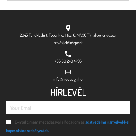
2045 Törökbálint, Tópark u. 1. fsz. 6. MAXCITY lakberendezési
bevásárlóközpont
+36 30 249 4496
info@riodesign.hu
HÍRLEVÉL
E-mail címem megadásával elfogadom az
adatvédelmi irányelvekkel
kapcsolatos szabályzatot.