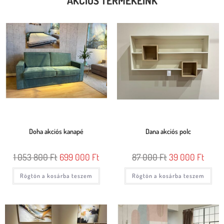
AKCIÓS TERMÉKEINK
Doha akciós kanapé
Dana akciós polc
1 053 800
Ft
699 000
Ft
87 000
Ft
39 000
Ft
Rögtön a kosárba teszem
Rögtön a kosárba teszem