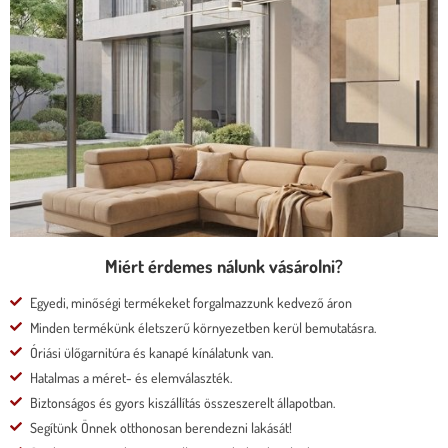
ÜLÉSMÉLYSÉGŰ KANAPÉ
* kedvező ár
* több százféle kárpit
* moduláris rendszer
* motoros állíthatóság
Megnézem
Miért érdemes nálunk vásárolni?
Egyedi, minőségi termékeket forgalmazzunk kedvező áron
Minden termékünk életszerű környezetben kerül bemutatásra.
Óriási ülőgarnitúra és kanapé kínálatunk van.
Hatalmas a méret- és elemválaszték.
Biztonságos és gyors kiszállítás összeszerelt állapotban.
Segítünk Önnek otthonosan berendezni lakását!