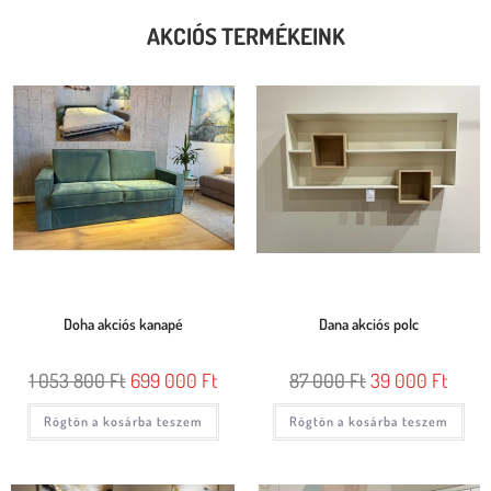
AKCIÓS TERMÉKEINK
Doha akciós kanapé
Dana akciós polc
1 053 800
Ft
699 000
Ft
87 000
Ft
39 000
Ft
Rögtön a kosárba teszem
Rögtön a kosárba teszem