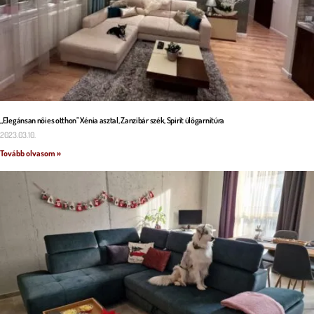
„Elegánsan nőies otthon” Xénia asztal, Zanzibár szék, Spirit ülőgarnitúra
2023.03.10.
Tovább olvasom »