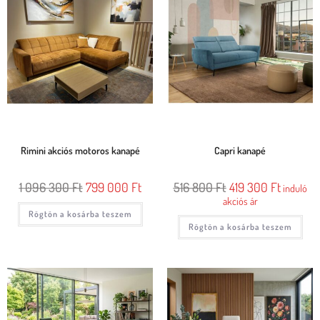
Rimini akciós motoros kanapé
Capri kanapé
1 096 300
Ft
799 000
Ft
516 800
Ft
419 300
Ft
induló
akciós ár
Rögtön a kosárba teszem
Rögtön a kosárba teszem