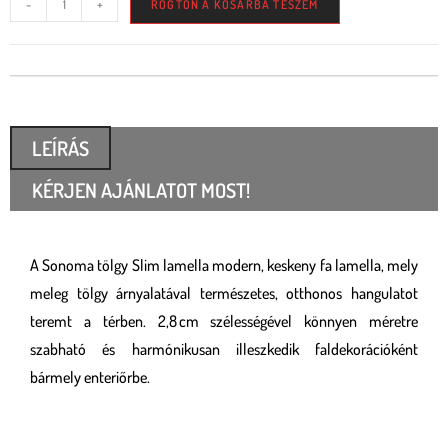
-
+
RÖGTÖN A KOSÁRBA TESZEM
LEÍRÁS
KÉRJEN AJÁNLATOT MOST!
A Sonoma tölgy Slim lamella modern, keskeny fa lamella, mely
meleg tölgy árnyalatával természetes, otthonos hangulatot
teremt a térben. 2,8 cm szélességével könnyen méretre
szabható és harmónikusan illeszkedik faldekorációként
bármely enteriőrbe.