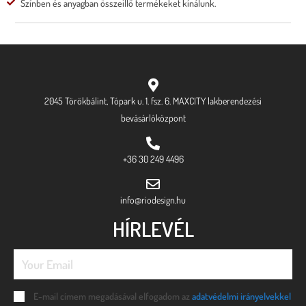
Színben és anyagban összeillő termékeket kínálunk.
2045 Törökbálint, Tópark u. 1. fsz. 6. MAXCITY lakberendezési
bevásárlóközpont
+36 30 249 4496
info@riodesign.hu
HÍRLEVÉL
E-mail címem megadásával elfogadom az
adatvédelmi irányelvekkel