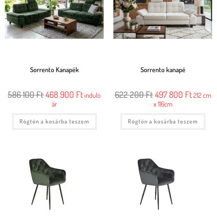
Sorrento Kanapék
Sorrento kanapé
586 100
Ft
468 900
Ft
622 200
Ft
497 800
Ft
induló
212 cm
ár
x 116cm
Rögtön a kosárba teszem
Rögtön a kosárba teszem