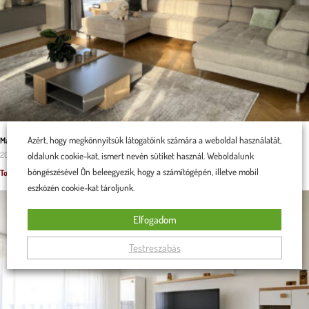
Azért, hogy megkönnyítsük látogatóink számára a weboldal használatát,
Malaga U alakú kanapé a családi kényelem záloga
oldalunk cookie-kat, ismert nevén sütiket használ. Weboldalunk
2025.11.29.
böngészésével Ön beleegyezik, hogy a számítógépén, illetve mobil
Tovább olvasom »
eszközén cookie-kat tároljunk.
Elfogadom
Testreszabás