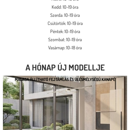
Kedd: 10-19 óra
Szerda: 10-19 óra
Csütörtök: 10-19 óra
Péntek: 10-19 óra
Szombat: 10-19 óra
Vasárnap: 10-18 óra
A HÓNAP ÚJ MODELLJE
MALAGA ÁLLÍTHATÓ FEJTÁMLÁS ÉS ÜLÉSMÉLYSÉGŰ KANAPÉ
MALAGA ÁLLÍTHATÓ FEJTÁMLÁS ÉS
ÜLÉSMÉLYSÉGŰ KANAPÉ
* kedvező ár
* több százféle kárpit
* moduláris rendszer
* motoros állíthatóság