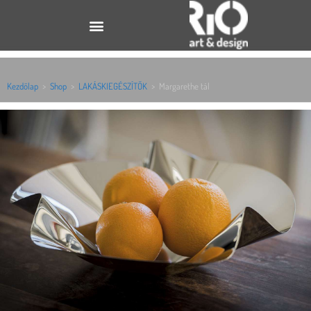
Kezdőlap
>
Shop
>
LAKÁSKIEGÉSZÍTŐK
>
Margarethe tál