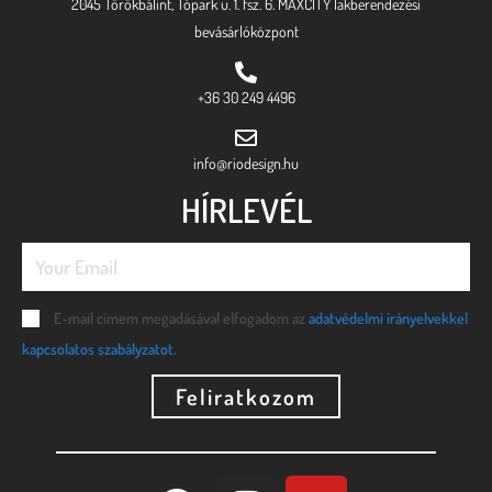
2045 Törökbálint, Tópark u. 1. fsz. 6. MAXCITY lakberendezési
bevásárlóközpont
+36 30 249 4496
info@riodesign.hu
HÍRLEVÉL
E-mail címem megadásával elfogadom az
adatvédelmi irányelvekkel
kapcsolatos szabályzatot.
Feliratkozom