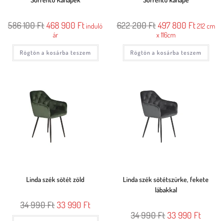
586 100
Ft
468 900
Ft
622 200
Ft
497 800
Ft
induló
212 cm
ár
x 116cm
Rögtön a kosárba teszem
Rögtön a kosárba teszem
Linda szék sötét zöld
Linda szék sötétszürke, fekete
lábakkal
34 990
Ft
33 990
Ft
34 990
Ft
33 990
Ft