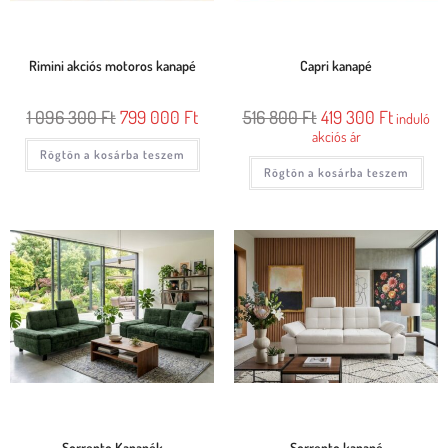
Rimini akciós motoros kanapé
Capri kanapé
1 096 300
Ft
799 000
Ft
516 800
Ft
419 300
Ft
induló
akciós ár
Rögtön a kosárba teszem
Rögtön a kosárba teszem
Sorrento Kanapék
Sorrento kanapé