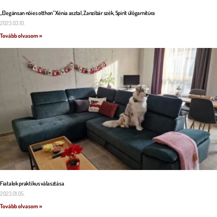
„Elegánsan nőies otthon” Xénia asztal, Zanzibár szék, Spirit ülőgarnitúra
2023.03.10.
Tovább olvasom »
Fiatalok praktikus választása
2023.01.05.
Tovább olvasom »