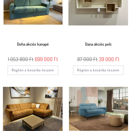
Doha akciós kanapé
Dana akciós polc
1 053 800
Ft
699 000
Ft
87 000
Ft
39 000
Ft
Rögtön a kosárba teszem
Rögtön a kosárba teszem