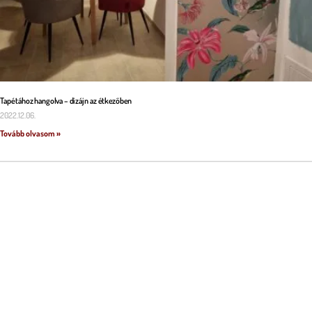
Tapétához hangolva – dizájn az étkezőben
2022.12.06.
Tovább olvasom »