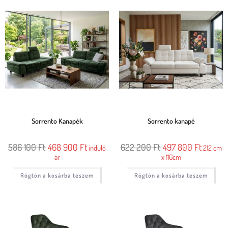
Sorrento Kanapék
Sorrento kanapé
586 100
Ft
468 900
Ft
622 200
Ft
497 800
Ft
induló
212 cm
ár
x 116cm
Rögtön a kosárba teszem
Rögtön a kosárba teszem