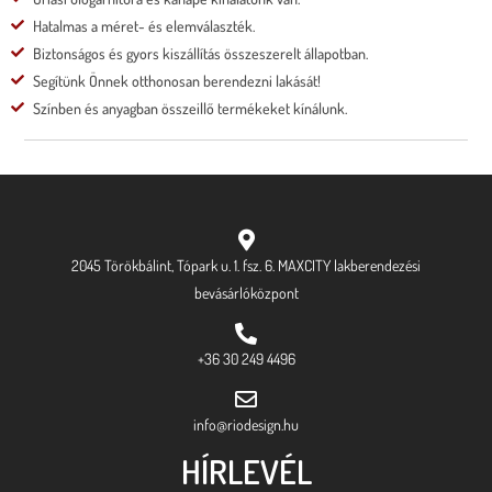
Hatalmas a méret- és elemválaszték.
Biztonságos és gyors kiszállítás összeszerelt állapotban.
Segítünk Önnek otthonosan berendezni lakását!
Színben és anyagban összeillő termékeket kínálunk.
2045 Törökbálint, Tópark u. 1. fsz. 6. MAXCITY lakberendezési
bevásárlóközpont
+36 30 249 4496
info@riodesign.hu
HÍRLEVÉL