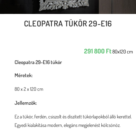
CLEOPATRA TÜKÖR 29-E16
291 800
Ft
80x120 cm
Cleopatra 29-E16 tükör
Méretek:
80 x 2 x 120 cm
Jellemzők:
Ez a tükör, ferdén, csiszolt és díszített tükörlapokból álló kerettel.
Egyedi kialakítása modern, elegáns megjelenést kölcsönöz.