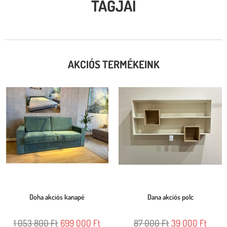
TAGJAI
AKCIÓS TERMÉKEINK
Doha akciós kanapé
Dana akciós polc
1 053 800
Ft
699 000
Ft
87 000
Ft
39 000
Ft