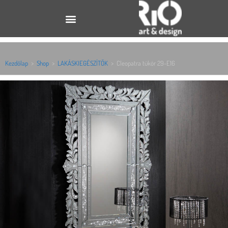
Kezdőlap
>
Shop
>
LAKÁSKIEGÉSZÍTŐK
>
Cleopatra tükör 29-E16