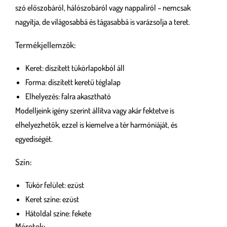
szó előszobáról, hálószobáról vagy nappaliról – nemcsak
nagyítja, de világosabbá és tágasabbá is varázsolja a teret.
Termékjellemzők:
Keret: díszített tükörlapokból áll
Forma: díszített keretű téglalap
Elhelyezés: falra akasztható
Modelljeink igény szerint állítva vagy akár fektetve is
elhelyezhetők, ezzel is kiemelve a tér harmóniáját, és
egyediségét.
Szín:
Tükör felület: ezüst
Keret színe: ezüst
Hátoldal színe: fekete
Méretek: