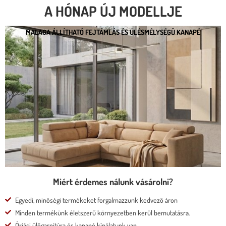
A HÓNAP ÚJ MODELLJE
MALAGA ÁLLÍTHATÓ FEJTÁMLÁS ÉS ÜLÉSMÉLYSÉGŰ KANAPÉ
MALAGA ÁLLÍTHATÓ FEJTÁMLÁS ÉS
ÜLÉSMÉLYSÉGŰ KANAPÉ
* kedvező ár
* több százféle kárpit
* moduláris rendszer
* motoros állíthatóság
Megnézem
Miért érdemes nálunk vásárolni?
Egyedi, minőségi termékeket forgalmazzunk kedvező áron
Minden termékünk életszerű környezetben kerül bemutatásra.
Óriási ülőgarnitúra és kanapé kínálatunk van.