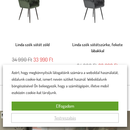
Linda szék sötét zöld
Linda szék sötétszürke, fekete
lábakkal
34 990
Ft
33 990
Ft
34 990
Ft
33 990
Ft
Rögtön a kosárba teszem
Azért, hogy megkönnyítsük látogatóink számára a weboldal használatát,
Rögtön a kosárba teszem
oldalunk cookie-kat, ismert nevén sütiket használ. Weboldalunk
böngészésével Ön beleegyezik, hogy a számítógépén, illetve mobil
eszközén cookie-kat tároljunk.
BÚTORAINK OTTHONOKBAN
Elfogadom
Testreszabás