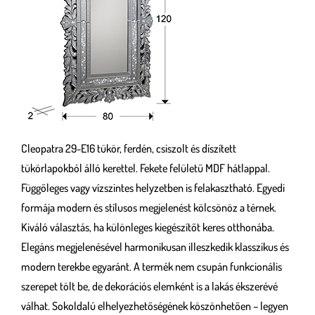
Cleopatra 29-E16 tükör, ferdén, csiszolt és díszített
tükörlapokból álló kerettel. Fekete felületű MDF hátlappal.
Függőleges vagy vízszintes helyzetben is felakasztható. Egyedi
formája modern és stílusos megjelenést kölcsönöz a térnek.
Kiváló választás, ha különleges kiegészítőt keres otthonába.
Elegáns megjelenésével harmonikusan illeszkedik klasszikus és
modern terekbe egyaránt. A termék nem csupán funkcionális
szerepet tölt be, de dekorációs elemként is a lakás ékszerévé
válhat. Sokoldalú elhelyezhetőségének köszönhetően – legyen