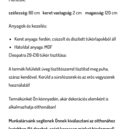
szélesség:
80 cm
keret vastagság:
2 cm
magasság:
120 cm
Anyagok és kezelés:
Keret anyaga: ferdén, csiszolt és díszített tükörlapokból áll
Hátoldal anyaga: MDF
Cleopatra 29-E16 tükör tisztítása:
A termék felületét üveg tisztitószerrel tisztítsd meg puha,
száraz kendővel. Kerüld a súrolószerek és az erős vegyszerek
használatát!
Termékünket Ön könnyedén, akár dekorációs elemként is
alkalmazhatja otthonában!
Munkatársaink segítenek Önnek kiválasztani az otthonához
legjobban illő darabot, ezért keressen minket bizalommal!