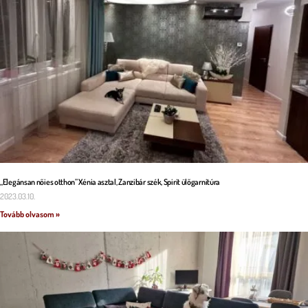
„Elegánsan nőies otthon” Xénia asztal, Zanzibár szék, Spirit ülőgarnitúra
2023.03.10.
Tovább olvasom »