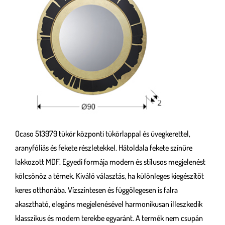
Ocaso 513979 tükör központi tükörlappal és üvegkerettel,
aranyfóliás és fekete részletekkel. Hátoldala fekete színűre
lakkozott MDF. Egyedi formája modern és stílusos megjelenést
kölcsönöz a térnek. Kiváló választás, ha különleges kiegészítőt
keres otthonába. Vízszintesen és függőlegesen is falra
akasztható, elegáns megjelenésével harmonikusan illeszkedik
klasszikus és modern terekbe egyaránt. A termék nem csupán