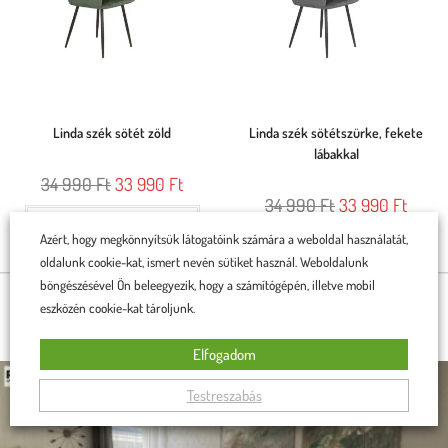
Linda szék sötét zöld
Linda szék sötétszürke, fekete
lábakkal
34 990
Ft
33 990
Ft
34 990
Ft
33 990
Ft
Rögtön a kosárba teszem
Azért, hogy megkönnyítsük látogatóink számára a weboldal használatát,
Rögtön a kosárba teszem
oldalunk cookie-kat, ismert nevén sütiket használ. Weboldalunk
böngészésével Ön beleegyezik, hogy a számítógépén, illetve mobil
eszközén cookie-kat tároljunk.
BÚTORAINK OTTHONOKBAN
Elfogadom
Testreszabás