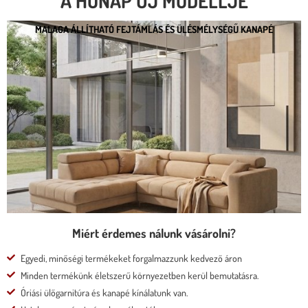
A HÓNAP ÚJ MODELLJE
MALAGA ÁLLÍTHATÓ FEJTÁMLÁS ÉS ÜLÉSMÉLYSÉGŰ KANAPÉ
MALAGA ÁLLÍTHATÓ FEJTÁMLÁS ÉS
ÜLÉSMÉLYSÉGŰ KANAPÉ
* kedvező ár
* több százféle kárpit
* moduláris rendszer
* motoros állíthatóság
Megnézem
Miért érdemes nálunk vásárolni?
Egyedi, minőségi termékeket forgalmazzunk kedvező áron
Minden termékünk életszerű környezetben kerül bemutatásra.
Óriási ülőgarnitúra és kanapé kínálatunk van.