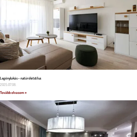
Legénylakás – natúr életstílus
2025.07.08.
Tovább olvasom »