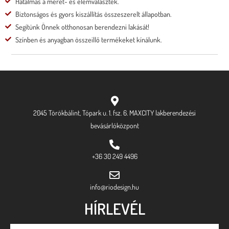
Hatalmas a méret- és elemválaszték.
Biztonságos és gyors kiszállítás összeszerelt állapotban.
Segítünk Önnek otthonosan berendezni lakását!
Színben és anyagban összeillő termékeket kínálunk.
2045 Törökbálint, Tópark u. 1. fsz. 6. MAXCITY lakberendezési
bevásárlóközpont
+36 30 249 4496
info@riodesign.hu
HÍRLEVÉL