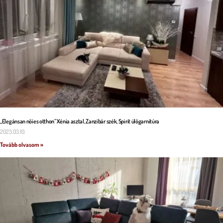
„Elegánsan nőies otthon” Xénia asztal, Zanzibár szék, Spirit ülőgarnitúra
2023.03.10.
Tovább olvasom »