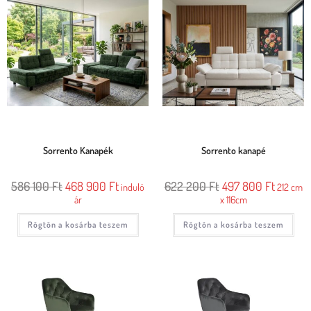
Sorrento Kanapék
Sorrento kanapé
586 100
Ft
468 900
Ft
622 200
Ft
497 800
Ft
induló
212 cm
ár
x 116cm
Rögtön a kosárba teszem
Rögtön a kosárba teszem