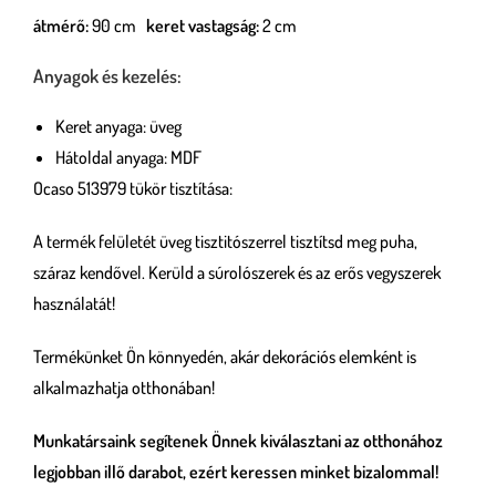
átmérő:
90 cm
keret vastagság:
2 cm
Anyagok és kezelés:
Keret anyaga: üveg
Hátoldal anyaga: MDF
Ocaso 513979 tükör tisztítása:
A termék felületét üveg tisztitószerrel tisztítsd meg puha,
száraz kendővel. Kerüld a súrolószerek és az erős vegyszerek
használatát!
Termékünket Ön könnyedén, akár dekorációs elemként is
alkalmazhatja otthonában!
Munkatársaink segítenek Önnek kiválasztani az otthonához
legjobban illő darabot, ezért keressen minket bizalommal!