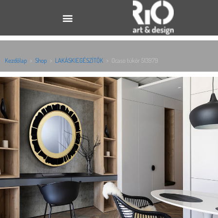
Kezdőlap
>
Shop
>
LAKÁSKIEGÉSZÍTŐK
>
Ocaso tükör 513979