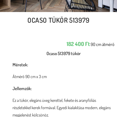
OCASO TÜKÖR 513979
182 400
Ft
90 cm átmérő
Ocaso 513979 tükör
Méretek:
Átmérő 90 cm x 3 cm
Jellemzők:
Ez a tükör, elegáns üveg kerettel, fekete és aranyfóliás
részletekkel kerek formával. Egyedi kialakítása modern, elegáns
megjelenést kölcsönöz.