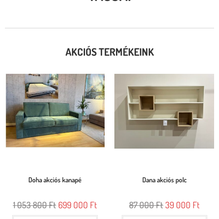
AKCIÓS TERMÉKEINK
Doha akciós kanapé
Dana akciós polc
1 053 800
Ft
699 000
Ft
87 000
Ft
39 000
Ft