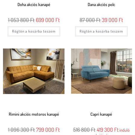
Doha akciós kanapé
Dana akciós polc
1 053 800
Ft
699 000
Ft
87 000
Ft
39 000
Ft
Rögtön a kosárba teszem
Rögtön a kosárba teszem
Rimini akciós motoros kanapé
Capri kanapé
1 096 300
Ft
799 000
Ft
516 800
Ft
419 300
Ft
induló