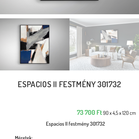
ESPACIOS II FESTMÉNY 301732
73 700
Ft
90 x 4,5 x 120 cm
Espacios II festmény 301732
Méretek: