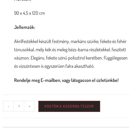
90 x 4,5 x 120 cm
Jellemzők:
Akrilfestékkel készült festmény, markáns szürke, fekete és fehér
tónusokkal, mély kék és meleg bézs-barna részletekkel, feszített
vásznon. Elegáns, fekete színű polisztirol keretben. Függőlegesen
és vízszintesen is egyszerűen falra akasztható.
Rendelje meg E-mailben, vagy látogasson el üzletünkbe!
-
+
RÖGTÖN A KOSÁRBA TESZEM