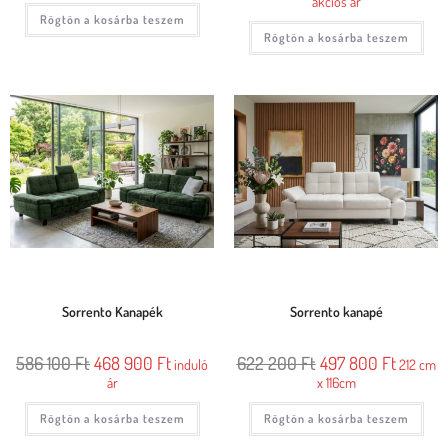
akciós ár
Rögtön a kosárba teszem
Rögtön a kosárba teszem
Sorrento Kanapék
Sorrento kanapé
586 100
Ft
468 900
Ft
622 200
Ft
497 800
Ft
induló
212 cm
ár
x 116cm
Rögtön a kosárba teszem
Rögtön a kosárba teszem