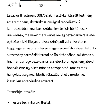
Espacios II festmény 301732 akrilfestékkel készült festmény,
amely modern, absztrakt színvilággal rendelkezik. A
kompozícióban markáns szürke, fekete és fehér tónusok
uralkodnak, melyeket mély kék és meleg bézs-barna részletek
egészítenek ki. Elegáns, fekete színű polisztirol keretben.
Függőlegesen és vízszintesen is egyszerűen falra akasztható. Ez
a festmény harmóniát teremt az Ön otthonában, miközben a
finoman csillogó bézs-barna részletek különleges fényjátékot
hoznak létre, így a kép minden nézőpontból más és más
hangulatot sugároz. Ideális választás lehet a modern és
klasszikus enteriőrökbe egyaránt.
Termékjellemzők:
Festés technika:
akrilfesték