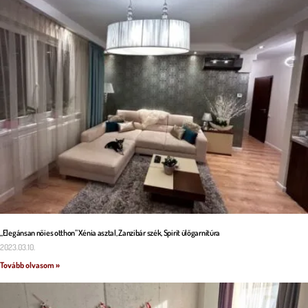
„Elegánsan nőies otthon” Xénia asztal, Zanzibár szék, Spirit ülőgarnitúra
2023.03.10.
Tovább olvasom »