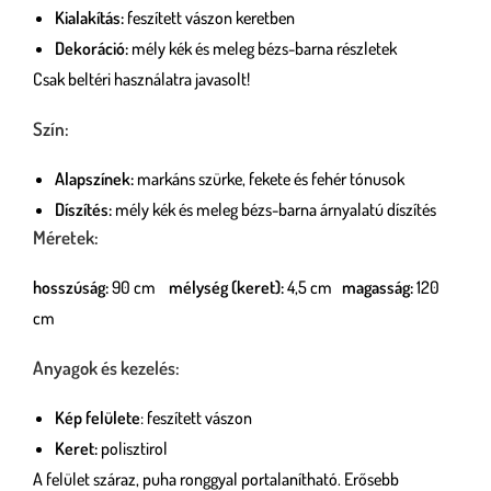
Kialakítás:
feszített vászon keretben
Dekoráció:
mély kék és meleg bézs-barna részletek
Csak beltéri használatra javasolt!
Szín:
Alapszínek:
markáns szürke, fekete és fehér tónusok
Díszítés:
mély kék és meleg bézs-barna árnyalatú díszítés
Méretek:
hosszúság:
90 cm
mélység (keret):
4,5 cm
magasság:
120
cm
Anyagok és kezelés:
Kép felülete
: feszített vászon
Keret:
polisztirol
A felület száraz, puha ronggyal portalanítható. Erősebb