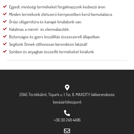
Egyedi, minőségi termékeket forgalmazzunk kedvező áron
Minden termékünk életszerű környezetben kerül bemutatásra.
Óriási ülőgarnitúra és kanapé kínálatunk van.
Hatalmas a méret- és elemválaszték.
Biztonságos és gyors kiszállítás összeszerelt állapotban.
Segítünk Önnek otthonosan berendezni lakását!
Színben és anyagban összeillő termékeket kínálunk.
2045 Törökbálint, Tópark u. 1. fsz. 6. MAXCITY lakberendezési
bevásárlóközpont
+36 30 249 4496