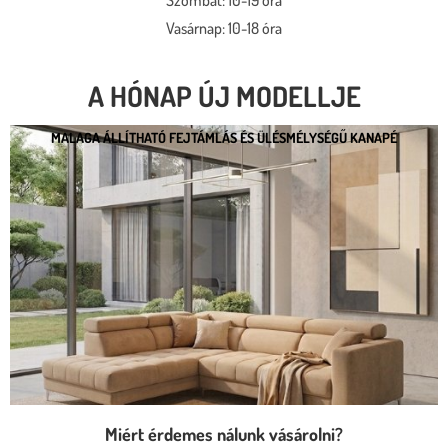
Vasárnap: 10-18 óra
A HÓNAP ÚJ MODELLJE
MALAGA ÁLLÍTHATÓ FEJTÁMLÁS ÉS ÜLÉSMÉLYSÉGŰ KANAPÉ
MALAGA ÁLLÍTHATÓ FEJTÁMLÁS ÉS
ÜLÉSMÉLYSÉGŰ KANAPÉ
* kedvező ár
* több százféle kárpit
* moduláris rendszer
* motoros állíthatóság
Megnézem
Miért érdemes nálunk vásárolni?