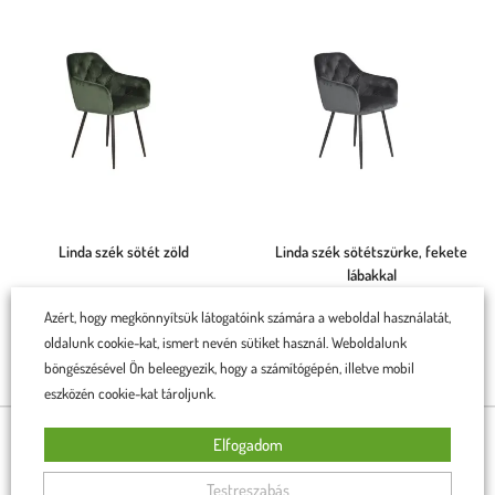
Linda szék sötét zöld
Linda szék sötétszürke, fekete
lábakkal
34 990
Ft
33 990
Ft
Azért, hogy megkönnyítsük látogatóink számára a weboldal használatát,
34 990
Ft
33 990
Ft
oldalunk cookie-kat, ismert nevén sütiket használ. Weboldalunk
Rögtön a kosárba teszem
böngészésével Ön beleegyezik, hogy a számítógépén, illetve mobil
Rögtön a kosárba teszem
eszközén cookie-kat tároljunk.
Elfogadom
BÚTORAINK OTTHONOKBAN
Testreszabás