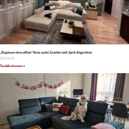
„Elegánsan nőies otthon” Xénia asztal, Zanzibár szék, Spirit ülőgarnitúra
2023.03.10.
Tovább olvasom »