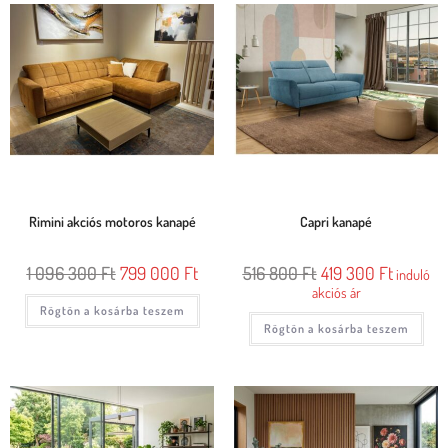
Rimini akciós motoros kanapé
Capri kanapé
1 096 300
Ft
799 000
Ft
516 800
Ft
419 300
Ft
induló
akciós ár
Rögtön a kosárba teszem
Rögtön a kosárba teszem