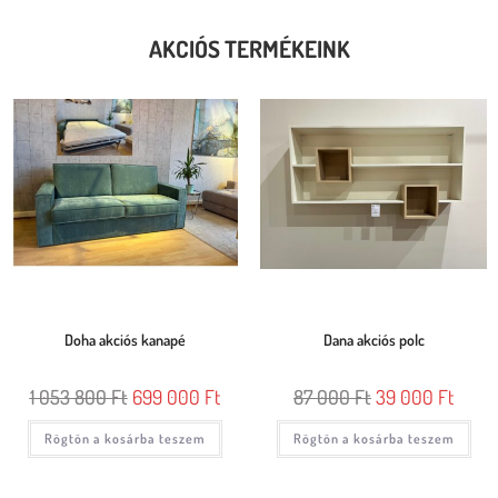
AKCIÓS TERMÉKEINK
Doha akciós kanapé
Dana akciós polc
1 053 800
Ft
699 000
Ft
87 000
Ft
39 000
Ft
Rögtön a kosárba teszem
Rögtön a kosárba teszem