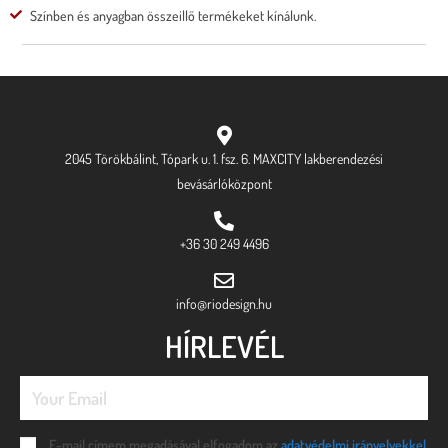
Színben és anyagban összeillő termékeket kínálunk.
2045 Törökbálint, Tópark u. 1. fsz. 6. MAXCITY lakberendezési
bevásárlóközpont
+36 30 249 4496
info@riodesign.hu
HÍRLEVÉL
E-mail címem megadásával elfogadom az
adatvédelmi irányelvekkel