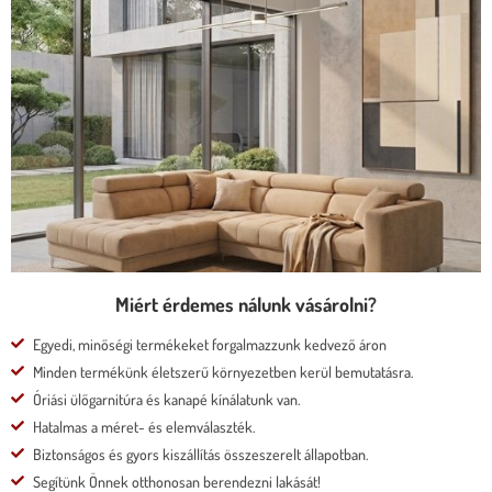
MALAGA ÁLLÍTHATÓ FEJTÁMLÁS ÉS
ÜLÉSMÉLYSÉGŰ KANAPÉ
* kedvező ár
* több százféle kárpit
* moduláris rendszer
* motoros állíthatóság
Megnézem
Miért érdemes nálunk vásárolni?
Egyedi, minőségi termékeket forgalmazzunk kedvező áron
Minden termékünk életszerű környezetben kerül bemutatásra.
Óriási ülőgarnitúra és kanapé kínálatunk van.
Hatalmas a méret- és elemválaszték.
Biztonságos és gyors kiszállítás összeszerelt állapotban.
Segítünk Önnek otthonosan berendezni lakását!