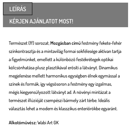
LEÍRÁS
KÉRJEN AJÁNLATOT MOST!
Természet (ff) sorozat;
Mozgásban című
festmény fekete-fehér
színkontrasztja és a mintavilág formai sokfélesége aktívan tartja
a figyelmünket, emellett a különböző festékrétegek optikai
kölcsönhatása plusz plasztikával erősíti a látványt. Dinamikus
megjelenése mellett harmonikus egységben élnek egymással a
színek és formák, így végsősoron a festmény egy izgalmas,
mégis kiegyensúlyozott látványt ad. A növényi mintázat a
természet illúzióját csempészi bármely zárt térbe. Ideális
választás lehet a modern és klasszikus enteriőrökbe egyaránt.
Alkotóművész:
Wabi Art GK