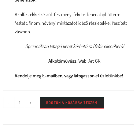
Akrilfestékkel készült festmény, fekete-fehér alapháttérre
festett, finom, növényi mintázatot idéző részletekkel, feszített
vásznon.
Opcionálisan lebegő keret kérhető rá (felár ellenében)!
Alkotóművész:
Wabi Art GK
Rendelje meg E-mailben, vagy látogasson el üzletünkbe!
-
+
RÖGTÖN A KOSÁRBA TESZEM