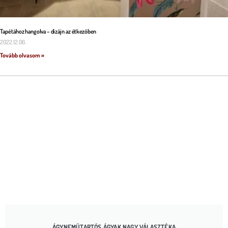
Tapétához hangolva – dizájn az étkezőben
2022.12.06.
Tovább olvasom »
ÁGYNEMŰTARTÓS ÁGYAK NAGY VÁLASZTÉKA