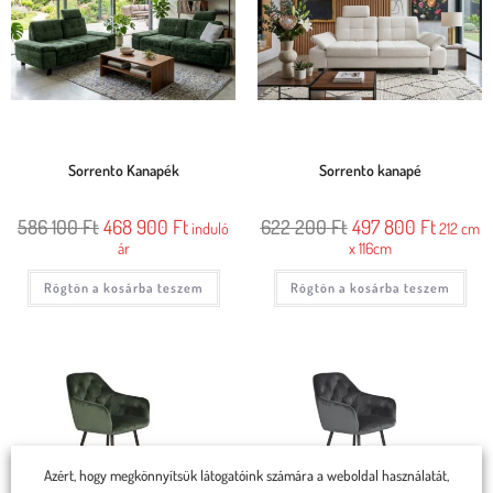
Sorrento Kanapék
Sorrento kanapé
586 100
Ft
468 900
Ft
622 200
Ft
497 800
Ft
induló
212 cm
ár
x 116cm
Rögtön a kosárba teszem
Rögtön a kosárba teszem
Azért, hogy megkönnyítsük látogatóink számára a weboldal használatát,