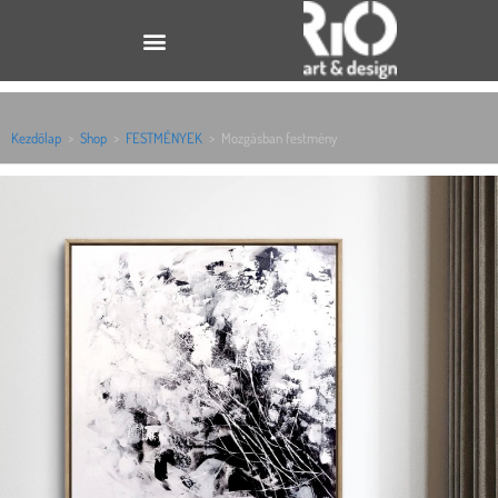
Kezdőlap
>
Shop
>
FESTMÉNYEK
>
Mozgásban festmény