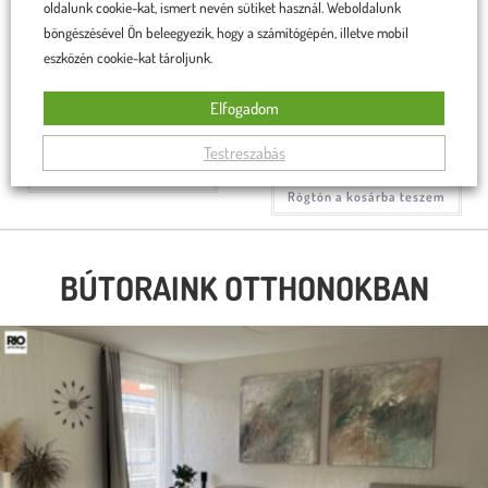
oldalunk cookie-kat, ismert nevén sütiket használ. Weboldalunk
böngészésével Ön beleegyezik, hogy a számítógépén, illetve mobil
eszközén cookie-kat tároljunk.
Linda szék sötét zöld
Linda szék sötétszürke, fekete
lábakkal
Elfogadom
34 990
Ft
33 990
Ft
Testreszabás
34 990
Ft
33 990
Ft
Rögtön a kosárba teszem
Rögtön a kosárba teszem
BÚTORAINK OTTHONOKBAN