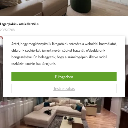
Legénylakás – natúr életstílus
2025.07.08.
Tovább olvasom »
Azért, hogy megkönnyítsük látogatóink számára a weboldal használatát,
oldalunk cookie-kat, ismert nevén sütiket használ. Weboldalunk
böngészésével Ön beleegyezik, hogy a számítógépén, illetve mobil
eszközén cookie-kat tároljunk.
Elfogadom
Testreszabás