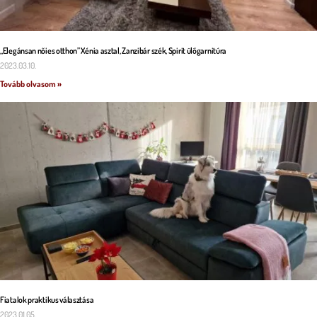
„Elegánsan nőies otthon” Xénia asztal, Zanzibár szék, Spirit ülőgarnitúra
2023.03.10.
Tovább olvasom »
Fiatalok praktikus választása
2023.01.05.