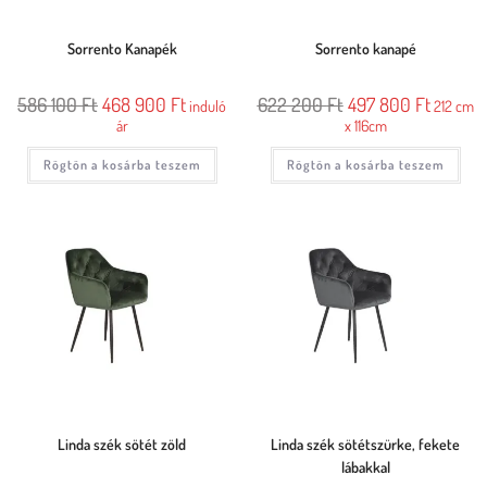
Sorrento Kanapék
Sorrento kanapé
586 100
Ft
468 900
Ft
622 200
Ft
497 800
Ft
induló
212 cm
ár
x 116cm
Rögtön a kosárba teszem
Rögtön a kosárba teszem
Linda szék sötét zöld
Linda szék sötétszürke, fekete
lábakkal