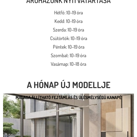
ÁRUHÁZUNK NYITVATARTÁSA
Hétfő: 10-19 óra
Kedd: 10-19 óra
Szerda: 10-19 óra
Csütörtök: 10-19 óra
Péntek: 10-19 óra
Szombat: 10-19 óra
Vasárnap: 10-18 óra
A HÓNAP ÚJ MODELLJE
MALAGA ÁLLÍTHATÓ FEJTÁMLÁS ÉS ÜLÉSMÉLYSÉGŰ KANAPÉ
MALAGA ÁLLÍTHATÓ FEJTÁMLÁS ÉS
ÜLÉSMÉLYSÉGŰ KANAPÉ
* kedvező ár
* több százféle kárpit