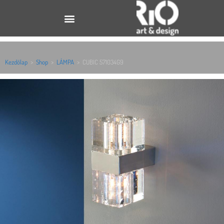
Kezdőlap
>
Shop
>
LÁMPA
>
CUBIC 571034G9