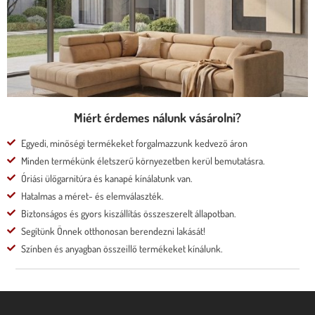
* moduláris rendszer
* motoros állíthatóság
Megnézem
Miért érdemes nálunk vásárolni?
Egyedi, minőségi termékeket forgalmazzunk kedvező áron
Minden termékünk életszerű környezetben kerül bemutatásra.
Óriási ülőgarnitúra és kanapé kínálatunk van.
Hatalmas a méret- és elemválaszték.
Biztonságos és gyors kiszállítás összeszerelt állapotban.
Segítünk Önnek otthonosan berendezni lakását!
Színben és anyagban összeillő termékeket kínálunk.