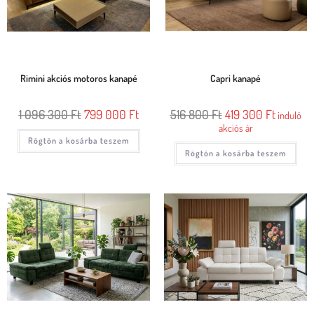
Rimini akciós motoros kanapé
Capri kanapé
1 096 300
Ft
799 000
Ft
516 800
Ft
419 300
Ft
induló
akciós ár
Rögtön a kosárba teszem
Rögtön a kosárba teszem