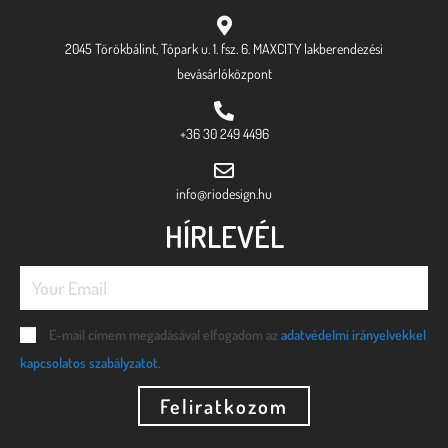
2045 Törökbálint, Tópark u. 1. fsz. 6. MAXCITY lakberendezési
bevásárlóközpont
+36 30 249 4496
info@riodesign.hu
HÍRLEVÉL
E-mail címem megadásával elfogadom az
adatvédelmi irányelvekkel
kapcsolatos szabályzatot.
Feliratkozom