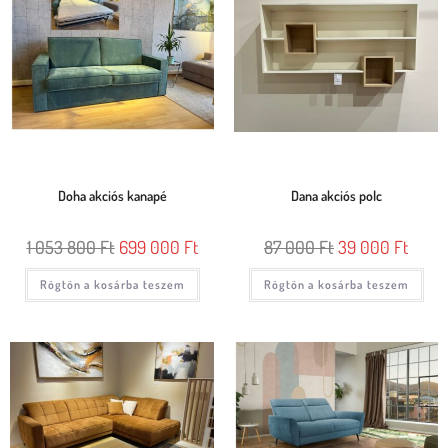
Doha akciós kanapé
Dana akciós polc
1 053 800
Ft
699 000
Ft
87 000
Ft
39 000
Ft
Rögtön a kosárba teszem
Rögtön a kosárba teszem