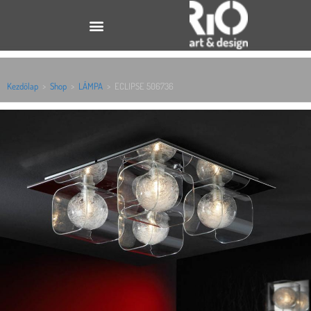
Kezdőlap
>
Shop
>
LÁMPA
>
ECLIPSE 506736