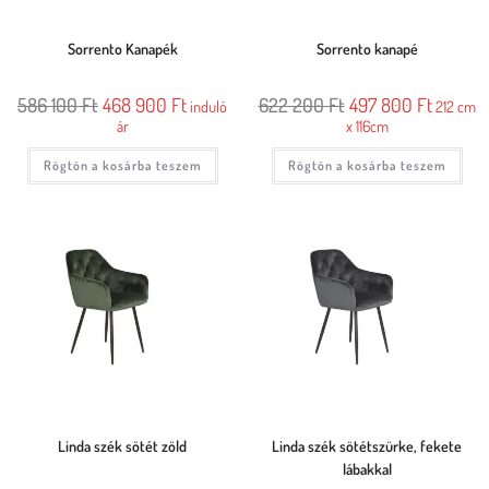
Sorrento Kanapék
Sorrento kanapé
586 100
Ft
468 900
Ft
622 200
Ft
497 800
Ft
induló
212 cm
ár
x 116cm
Rögtön a kosárba teszem
Rögtön a kosárba teszem
Linda szék sötét zöld
Linda szék sötétszürke, fekete
lábakkal