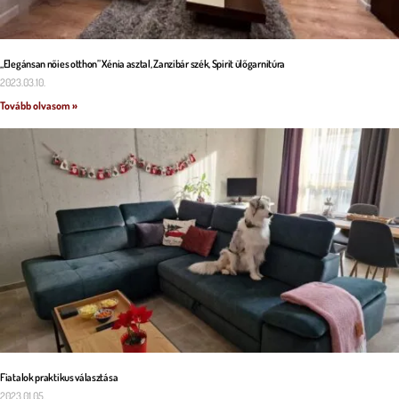
„Elegánsan nőies otthon” Xénia asztal, Zanzibár szék, Spirit ülőgarnitúra
2023.03.10.
Tovább olvasom »
Fiatalok praktikus választása
2023.01.05.