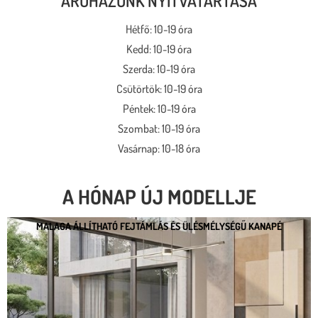
ÁRUHÁZUNK NYITVATARTÁSA
Hétfő: 10-19 óra
Kedd: 10-19 óra
Szerda: 10-19 óra
Csütörtök: 10-19 óra
Péntek: 10-19 óra
Szombat: 10-19 óra
Vasárnap: 10-18 óra
A HÓNAP ÚJ MODELLJE
MALAGA ÁLLÍTHATÓ FEJTÁMLÁS ÉS ÜLÉSMÉLYSÉGŰ KANAPÉ
MALAGA ÁLLÍTHATÓ FEJTÁMLÁS ÉS
ÜLÉSMÉLYSÉGŰ KANAPÉ
* kedvező ár
* több százféle kárpit