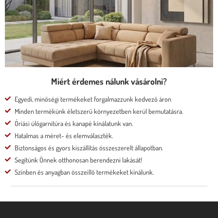
* moduláris rendszer
* motoros állíthatóság
Megnézem
Miért érdemes nálunk vásárolni?
Egyedi, minőségi termékeket forgalmazzunk kedvező áron
Minden termékünk életszerű környezetben kerül bemutatásra.
Óriási ülőgarnitúra és kanapé kínálatunk van.
Hatalmas a méret- és elemválaszték.
Biztonságos és gyors kiszállítás összeszerelt állapotban.
Segítünk Önnek otthonosan berendezni lakását!
Színben és anyagban összeillő termékeket kínálunk.