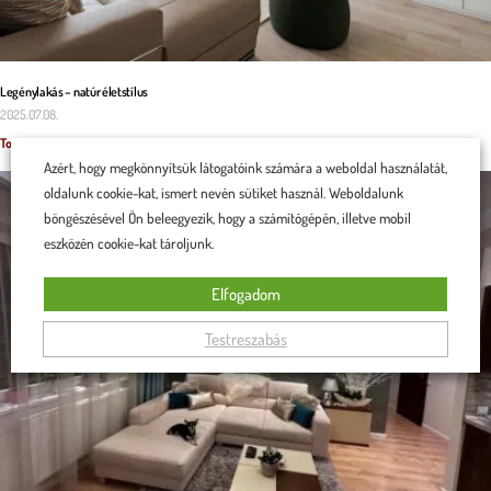
Legénylakás – natúr életstílus
2025.07.08.
Tovább olvasom »
Azért, hogy megkönnyítsük látogatóink számára a weboldal használatát,
oldalunk cookie-kat, ismert nevén sütiket használ. Weboldalunk
böngészésével Ön beleegyezik, hogy a számítógépén, illetve mobil
eszközén cookie-kat tároljunk.
Elfogadom
Testreszabás