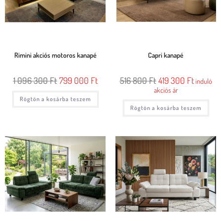
Rimini akciós motoros kanapé
Capri kanapé
1 096 300
Ft
799 000
Ft
516 800
Ft
419 300
Ft
induló
akciós ár
Rögtön a kosárba teszem
Rögtön a kosárba teszem