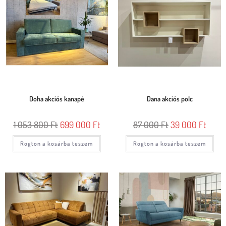
Doha akciós kanapé
Dana akciós polc
1 053 800
Ft
699 000
Ft
87 000
Ft
39 000
Ft
Rögtön a kosárba teszem
Rögtön a kosárba teszem