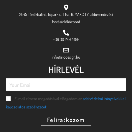
2045 Törökbálint, Tópark u. 1. fsz. 6. MAXCITY lakberendezési
bevásárlóközpont
+36 30 249 4496
info@riodesign.hu
HÍRLEVÉL
E-mail címem megadásával elfogadom az
adatvédelmi irányelvekkel
kapcsolatos szabályzatot.
Feliratkozom