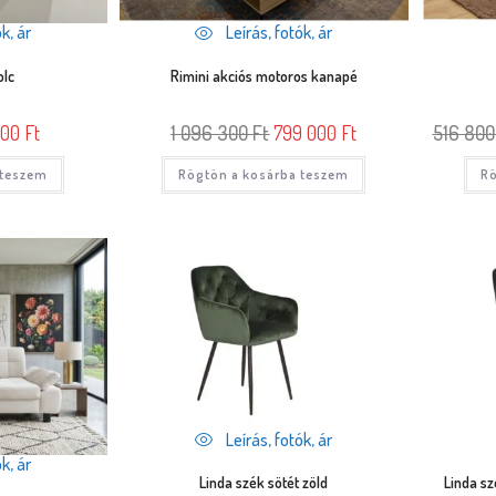
k, ár
Leírás, fotók, ár
olc
Rimini akciós motoros kanapé
000
Ft
1 096 300
Ft
799 000
Ft
516 80
 teszem
Rögtön a kosárba teszem
Rö
Leírás, fotók, ár
k, ár
Linda szék sötét zöld
Linda sz