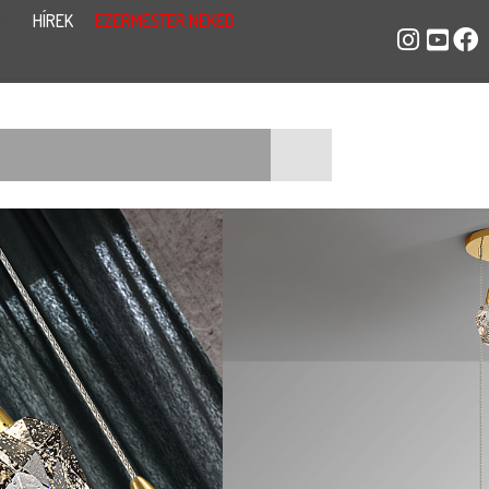
HÍREK
EZERMESTER NEKED
A CSILLÁR 157261
269 500
Ft
Aquaria csillár 157261