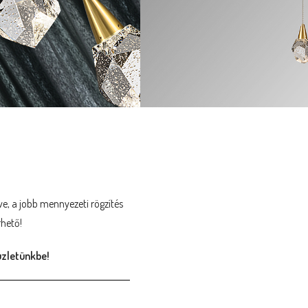
mör üvegből készült, sokszögű
 Állítható hosszúsággal.
e, a jobb mennyezeti rögzítés
rhető!
üzletünkbe!