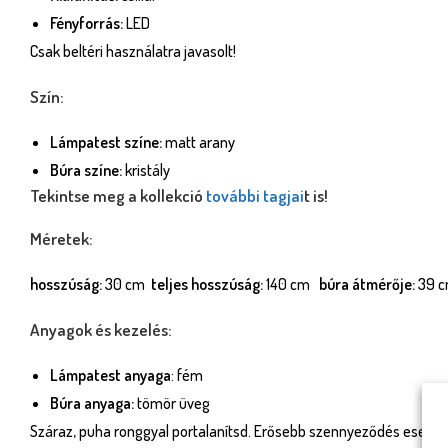
Fényforrás:
LED
Csak beltéri használatra javasolt!
Szín:
Lámpatest színe:
matt arany
Búra színe:
kristály
Tekintse meg a kollekció
további tagjai
t is!
Méretek:
hosszúság:
30 cm
teljes hosszúság:
140 cm
búra átmérője:
39 
Anyagok és kezelés:
Lámpatest anyaga
: fém
Búra anyaga:
tömör üveg
Száraz, puha ronggyal portalanítsd. Erősebb szennyeződés esetén,