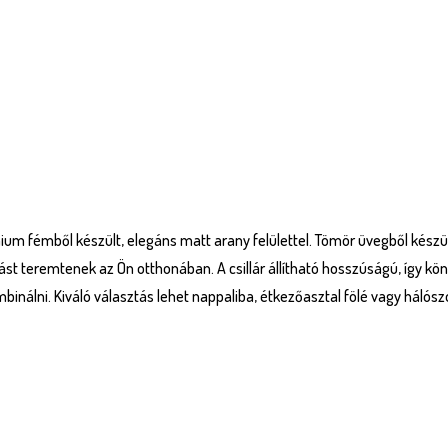
ium fémből készült, elegáns matt arany felülettel. Tömör üvegből készül
st teremtenek az Ön otthonában. A csillár állítható hosszúságú, így k
inálni. Kiváló választás lehet nappaliba, étkezőasztal fölé vagy hálós