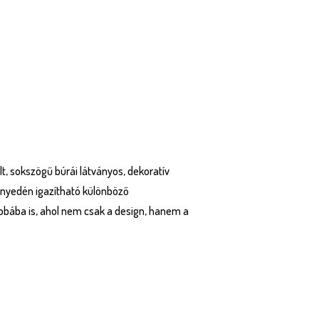
t, sokszögű búrái látványos, dekoratív
önnyedén igazítható különböző
zobába is, ahol nem csak a design, hanem a