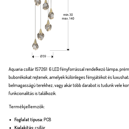
Aquaria csillár 157261 6 LED fényforrással rendelkező lámpa, prém
buborékokat rejtenek, amelyek különleges fényjátékot és luxushatá
belmagasságú terekhez, vagy akár több darabot is tudunk vele komb
funkcionalitás is találkozik.
Termékjellemzők:
Foglalat típusa:
PCB
Kialakítás:
csillár