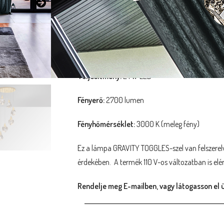
Jellemzők:
Fémből készült csillár, matt arany felülettel. Tö
búrái látványos, dekoratív buborékokat rejtenek.
Teljesítmény:
24 W LED
Fényerő:
2700 lumen
Fényhőmérséklet:
3000 K (meleg fény)
Ez a lámpa GRAVITY TOGGLES-szel van felszerelv
érdekében. A termék 110 V-os változatban is elé
Rendelje meg E-mailben, vagy látogasson el 