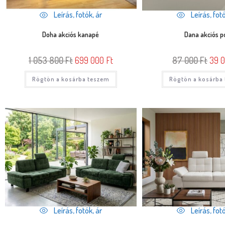
Leírás, fotók, ár
Leírás, fotó
Doha akciós kanapé
Dana akciós p
1 053 800
Ft
699 000
Ft
87 000
Ft
39 
Rögtön a kosárba teszem
Rögtön a kosárba
Leírás, fotók, ár
Leírás, fotó