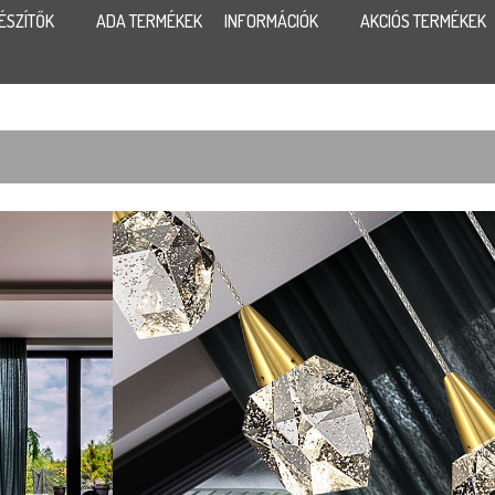
ÉSZÍTŐK
ADA TERMÉKEK
INFORMÁCIÓK
AKCIÓS TERMÉKEK
AQUARI
Méretek:
39 x 30/max 140 cm