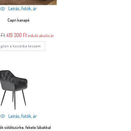
Leírás, fotók, ár
Capri kanapé
0
Ft
419 300
Ft
induló akciós ár
gtön a kosárba teszem
Leírás, fotók, ár
ék sötétszürke, fekete lábakkal