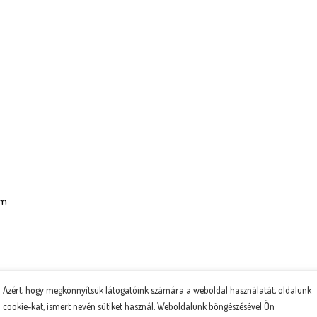
cm
Azért, hogy megkönnyítsük látogatóink számára a weboldal használatát, oldalunk
 enyhén nedves ruhával áttörölhető, vegyszer használata viszont nem a
cookie-kat, ismert nevén sütiket használ. Weboldalunk böngészésével Ön