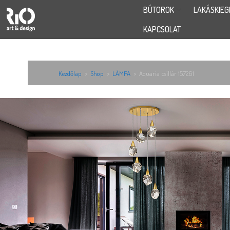
BÚTOROK
LAKÁSKIEG
KAPCSOLAT
Kezdőlap
>
Shop
>
LÁMPA
>
Aquaria csillár 157261