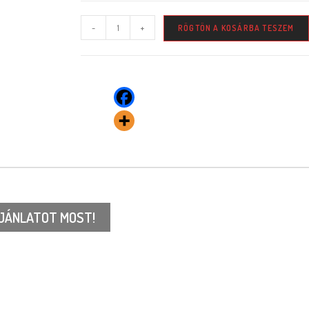
-
+
RÖGTÖN A KOSÁRBA TESZEM
JÁNLATOT MOST!