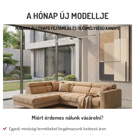
A HÓNAP ÚJ MODELLJE
MALAGA ÁLLÍTHATÓ FEJTÁMLÁS ÉS ÜLÉSMÉLYSÉGŰ KANAPÉ
MALAGA ÁLLÍTHATÓ FEJTÁMLÁS ÉS
ÜLÉSMÉLYSÉGŰ KANAPÉ
* kedvező ár
* több százféle kárpit
* moduláris rendszer
* motoros állíthatóság
Megnézem
Miért érdemes nálunk vásárolni?
Egyedi, minőségi termékeket forgalmazzunk kedvező áron