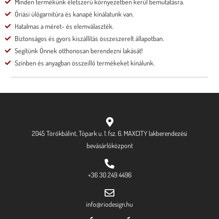
Minden termékünk életszerű környezetben kerül bemutatásra.
Óriási ülőgarnitúra és kanapé kínálatunk van.
Hatalmas a méret- és elemválaszték.
Biztonságos és gyors kiszállítás összeszerelt állapotban.
Segítünk Önnek otthonosan berendezni lakását!
Színben és anyagban összeillő termékeket kínálunk.
2045 Törökbálint, Tópark u. 1. fsz. 6. MAXCITY lakberendezési
bevásárlóközpont
+36 30 249 4496
info@riodesign.hu