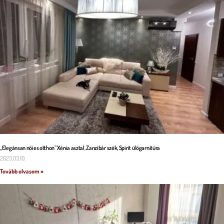
„Elegánsan nőies otthon” Xénia asztal, Zanzibár szék, Spirit ülőgarnitúra
2023.03.10.
Tovább olvasom »