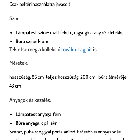
Csak beltéri használatra javasolt!
Szín:
Lámpatest színe:
matt fekete, ragyogó arany részletekkel
Búra színe:
króm
Tekintse meg a kollekció
további tagjai
t is!
Méretek:
hosszúság:
85 cm
teljes hosszúság:
200 cm
búra átmérője:
43 cm
Anyagok és kezelés:
Lámpatest anyaga
: fém
Búra anyaga:
opál akril
Száraz, puha ronggyal portalanítsd. Erősebb szennyeződés