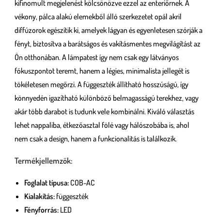
kifinomult megjelenést kölcsönözve ezzel az enteriőrnek. A
vékony, pálca alakú elemekből álló szerkezetet opál akril
diffúzorok egészítik ki, amelyek lágyan és egyenletesen szórják a
fényt, biztosítva a barátságos és vakításmentes megvilágítást az
Ön otthonában. A lámpatest így nem csak egy látványos
fókuszpontot teremt, hanem a légies, minimalista jellegét is
tökéletesen megőrzi. A függeszték állítható hosszúságú, így
könnyedén igazítható különböző belmagasságú terekhez, vagy
akár több darabot is tudunk vele kombinálni. Kiváló választás
lehet nappaliba, étkezőasztal fölé vagy hálószobába is, ahol
nem csak a design, hanem a funkcionalitás is találkozik.
Termékjellemzők:
Foglalat típusa:
COB-AC
Kialakítás:
függeszték
Fényforrás:
LED