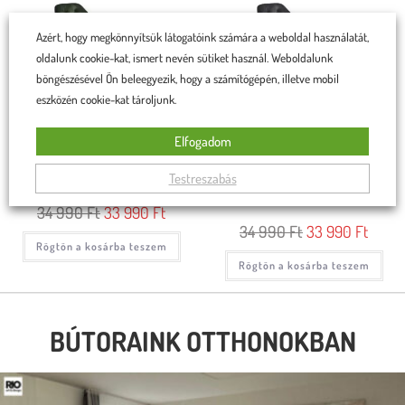
Azért, hogy megkönnyítsük látogatóink számára a weboldal használatát,
oldalunk cookie-kat, ismert nevén sütiket használ. Weboldalunk
böngészésével Ön beleegyezik, hogy a számítógépén, illetve mobil
eszközén cookie-kat tároljunk.
Elfogadom
Linda szék sötét zöld
Linda szék sötétszürke, fekete
Testreszabás
lábakkal
34 990
Ft
33 990
Ft
34 990
Ft
33 990
Ft
Rögtön a kosárba teszem
Rögtön a kosárba teszem
BÚTORAINK OTTHONOKBAN