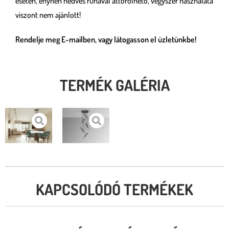
esetén, enyhén nedves ruhával áttörölhető, vegyszer használata
viszont nem ajánlott!
Rendelje meg E-mailben, vagy látogasson el üzletünkbe!
TERMÉK GALÉRIA
KAPCSOLÓDÓ TERMÉKEK