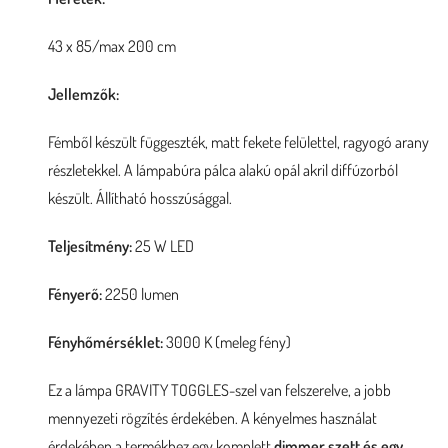
43 x 85/max 200 cm
Jellemzők:
Fémből készült függeszték, matt fekete felülettel, ragyogó arany
részletekkel. A lámpabúra pálca alakú opál akril diffúzorból
készült. Állítható hosszúsággal.
Teljesítmény:
25 W LED
Fényerő:
2250 lumen
Fényhőmérséklet:
3000 K (meleg fény)
Ez a lámpa GRAVITY TOGGLES-szel van felszerelve, a jobb
mennyezeti rögzítés érdekében. A kényelmes használat
érdekében a termékhez egy komplett
dimmer szett és egy