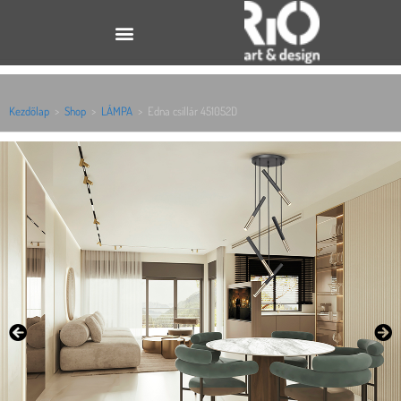
Kezdőlap
>
Shop
>
LÁMPA
>
Edna csillár 451052D