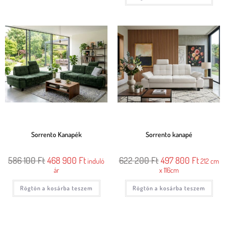
Sorrento Kanapék
Sorrento kanapé
586 100
Ft
468 900
Ft
622 200
Ft
497 800
Ft
induló
212 cm
ár
x 116cm
Rögtön a kosárba teszem
Rögtön a kosárba teszem