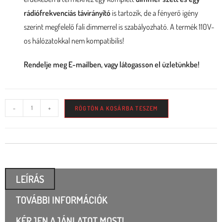
rádiófrekvenciás távirányító
is tartozik, de a fényerő igény
szerint megfelelő fali dimmerrel is szabályozható. A termék 110V-
os hálózatokkal nem kompatibilis!
Rendelje meg E-mailben, vagy látogasson el üzletünkbe!
-
+
RÖGTÖN A KOSÁRBA TESZEM
LEÍRÁS
TOVÁBBI INFORMÁCIÓK
KÉRJEN AJÁNLATOT MOST!