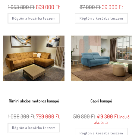
1 053 800
Ft
699 000
Ft
87 000
Ft
39 000
Ft
Rögtön a kosárba teszem
Rögtön a kosárba teszem
Rimini akciós motoros kanapé
Capri kanapé
1 096 300
Ft
799 000
Ft
516 800
Ft
419 300
Ft
induló
akciós ár
Rögtön a kosárba teszem
Rögtön a kosárba teszem