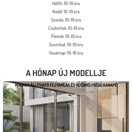
Hétfő: 10-19 óra
Kedd: 10-19 óra
Szerda: 10-19 óra
Csütörtök: 10-19 óra
Péntek: 10-19 óra
Szombat: 10-19 óra
Vasárnap: 10-18 óra
A HÓNAP ÚJ MODELLJE
MALAGA ÁLLÍTHATÓ FEJTÁMLÁS ÉS ÜLÉSMÉLYSÉGŰ KANAPÉ
MALAGA ÁLLÍTHATÓ FEJTÁMLÁS ÉS
ÜLÉSMÉLYSÉGŰ KANAPÉ
* kedvező ár
* több százféle kárpit
* moduláris rendszer