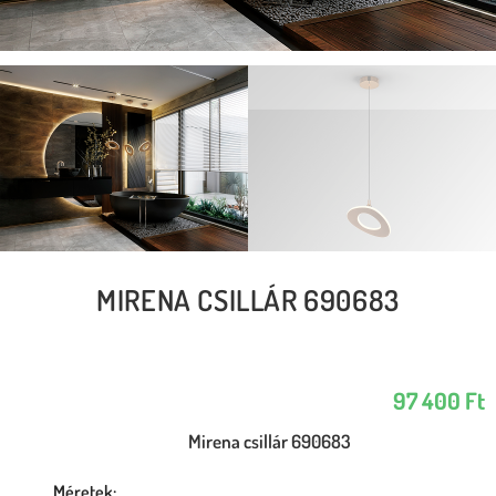
MIRENA CSILLÁR 690683
97 400
Ft
Mirena csillár 690683
Méretek: