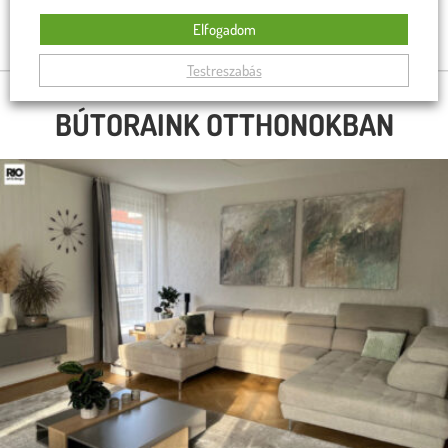
34 990
Ft
33 990
Ft
Rögtön a kosárba teszem
Elfogadom
Rögtön a kosárba teszem
Testreszabás
BÚTORAINK OTTHONOKBAN