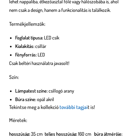
lehet nappaliba, étkezőasztal fölé vagy hálószobába is, ahol
nem csak a design, hanem a funkcionalitás is találkozik.
Termékjellemzők:
Foglalat típusa:
LED csík
Kialakítás:
csillár
Fényforrás:
LED
Csak beltéri használatra javasolt!
Szín:
Lámpatest színe:
csillogó arany
Búra színe:
opál akril
Tekintse meg a kollekció
további tagjai
t is!
Méretek:
hosszúság:
35 cm
teljes hosszúság:
160 cm
búra átmérője: