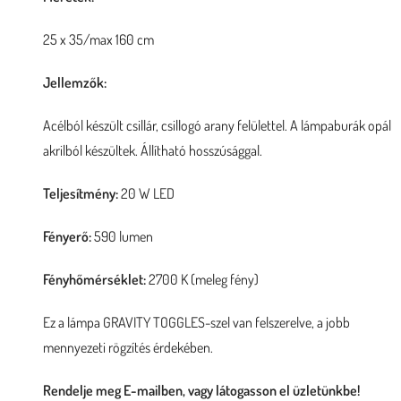
25 x 35/max 160 cm
Jellemzők:
Acélból készült csillár, csillogó arany felülettel. A lámpaburák opál
akrilból készültek. Állítható hosszúsággal.
Teljesítmény:
20 W LED
Fényerő:
590 lumen
Fényhőmérséklet:
2700 K (meleg fény)
Ez a lámpa GRAVITY TOGGLES-szel van felszerelve, a jobb
mennyezeti rögzítés érdekében.
Rendelje meg E-mailben, vagy látogasson el üzletünkbe!