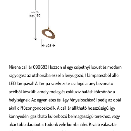
Mirena csillár 690683 Hozzon el egy csipetnyi luxust és modern
ragyogást az otthonába ezzel a lenyűgöző, 1 lámpatestből álló
LED lámpával! A lámpa szerkezete csillogó arany bevonatú
acélból készült, amely meleg és exkluzív hatást kölcsönöz a
helyiségnek. Az egyenletes és lágy fényeloszlásról pedig az opál
akril diffúzor gondoskodik. A csillár állítható hosszúságú, így
könnyedén igazítható különböző belmagasságú terekhez, vagy
akár több darabot is tudunk vele kombinálni. Kiváló választás