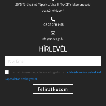
2045 Törökbálint, Tópark u. 1. fsz. 6. MAXCITY lakberendezési
bevásárlóközpont
+36 30 249 4496
info@riodesign.hu
HÍRLEVÉL
E-mail címem megadásával elfogadom az
adatvédelmi irányelvekkel
kapcsolatos szabályzatot.
Feliratkozom