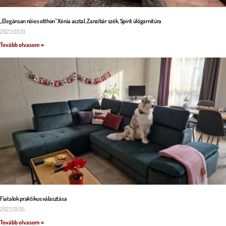
„Elegánsan nőies otthon” Xénia asztal, Zanzibár szék, Spirit ülőgarnitúra
2023.03.10.
Tovább olvasom »
Fiatalok praktikus választása
2023.01.05.
Tovább olvasom »