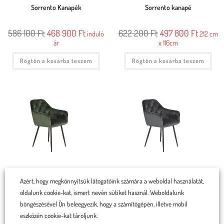
Sorrento Kanapék
Sorrento kanapé
586 100
Ft
468 900
Ft
622 200
Ft
497 800
Ft
induló
212 cm
ár
x 116cm
Rögtön a kosárba teszem
Rögtön a kosárba teszem
Azért, hogy megkönnyítsük látogatóink számára a weboldal használatát,
Linda szék sötét zöld
Linda szék sötétszürke, fekete
oldalunk cookie-kat, ismert nevén sütiket használ. Weboldalunk
lábakkal
böngészésével Ön beleegyezik, hogy a számítógépén, illetve mobil
34 990
Ft
33 990
Ft
eszközén cookie-kat tároljunk.