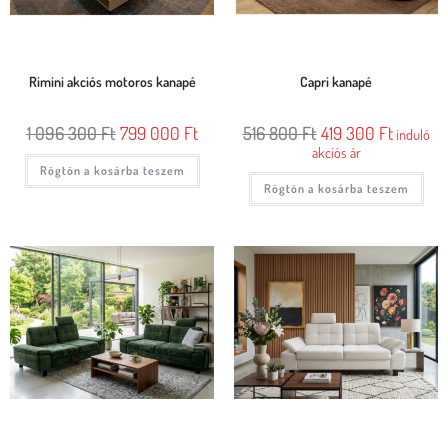
Rimini akciós motoros kanapé
Capri kanapé
1 096 300
Ft
799 000
Ft
516 800
Ft
419 300
Ft
induló
akciós ár
Rögtön a kosárba teszem
Rögtön a kosárba teszem