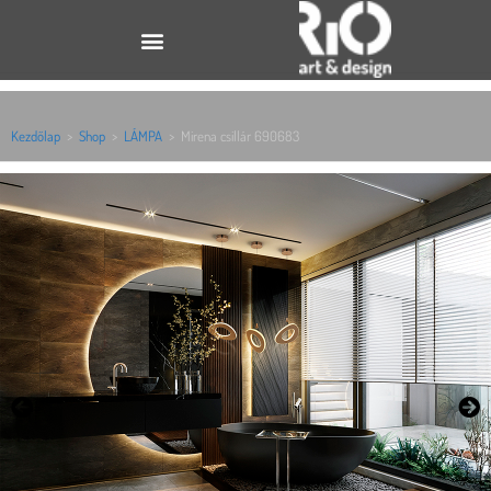
Kezdőlap
>
Shop
>
LÁMPA
>
Mirena csillár 690683