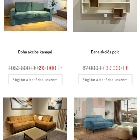
Doha akciós kanapé
Dana akciós polc
1 053 800
Ft
699 000
Ft
87 000
Ft
39 000
Ft
Rögtön a kosárba teszem
Rögtön a kosárba teszem