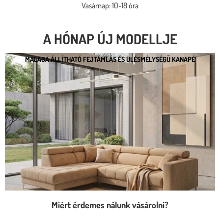
Vasárnap: 10-18 óra
A HÓNAP ÚJ MODELLJE
MALAGA ÁLLÍTHATÓ FEJTÁMLÁS ÉS ÜLÉSMÉLYSÉGŰ KANAPÉ
MALAGA ÁLLÍTHATÓ FEJTÁMLÁS ÉS
ÜLÉSMÉLYSÉGŰ KANAPÉ
* kedvező ár
* több százféle kárpit
* moduláris rendszer
* motoros állíthatóság
Megnézem
Miért érdemes nálunk vásárolni?