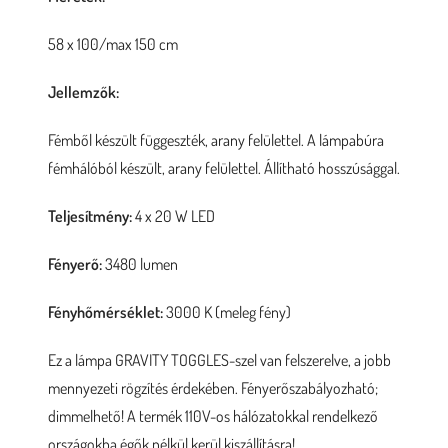
58 x 100/max 150 cm
Jellemzők:
Fémből készült függeszték, arany felülettel. A lámpabúra
fémhálóból készült, arany felülettel. Állítható hosszúsággal.
Teljesítmény:
4 x 20 W LED
Fényerő:
3480 lumen
Fényhőmérséklet:
3000 K (meleg fény)
Ez a lámpa GRAVITY TOGGLES-szel van felszerelve, a jobb
mennyezeti rögzítés érdekében. Fényerőszabályozható;
dimmelhető! A termék 110V-os hálózatokkal rendelkező
országokba égők nélkül kerül kiszállításra!