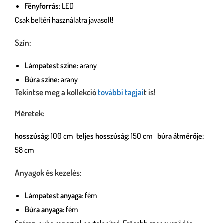
Fényforrás:
LED
Csak beltéri használatra javasolt!
Szín:
Lámpatest színe:
arany
Búra színe:
arany
Tekintse meg a kollekció
további tagjai
t is!
Méretek:
hosszúság:
100 cm
teljes hosszúság:
150 cm
búra átmérője:
58 cm
Anyagok és kezelés:
Lámpatest anyaga
: fém
Búra anyaga:
fém
Száraz, puha ronggyal portalanítsd. Erősebb szennyeződés