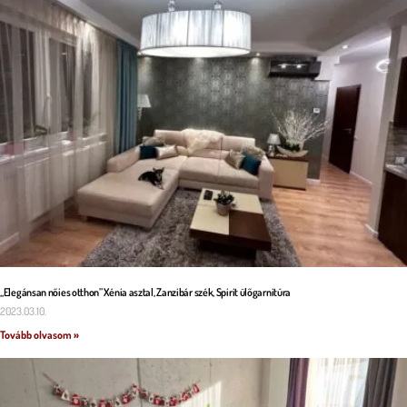
„Elegánsan nőies otthon” Xénia asztal, Zanzibár szék, Spirit ülőgarnitúra
2023.03.10.
Tovább olvasom »