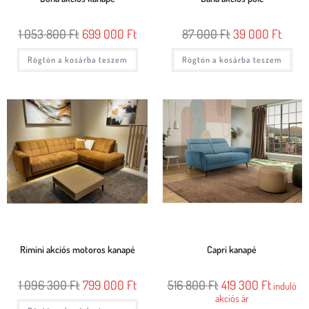
1 053 800
Ft
699 000
Ft
87 000
Ft
39 000
Ft
Rögtön a kosárba teszem
Rögtön a kosárba teszem
Rimini akciós motoros kanapé
Capri kanapé
1 096 300
Ft
799 000
Ft
516 800
Ft
419 300
Ft
induló
akciós ár