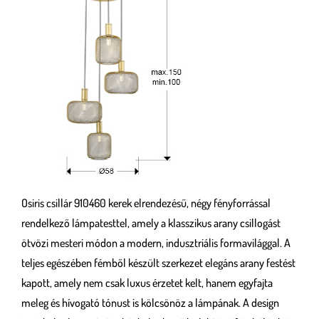
Osiris csillár 910460 kerek elrendezésű, négy fényforrással
rendelkező lámpatesttel, amely a klasszikus arany csillogást
ötvözi mesteri módon a modern, indusztriális formavilággal. A
teljes egészében fémből készült szerkezet elegáns arany festést
kapott, amely nem csak luxus érzetet kelt, hanem egyfajta
meleg és hívogató tónust is kölcsönöz a lámpának. A design