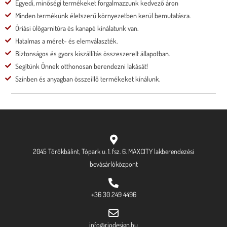
Egyedi, minőségi termékeket forgalmazzunk kedvező áron
Minden termékünk életszerű környezetben kerül bemutatásra.
Óriási ülőgarnitúra és kanapé kínálatunk van.
Hatalmas a méret- és elemválaszték.
Biztonságos és gyors kiszállítás összeszerelt állapotban.
Segítünk Önnek otthonosan berendezni lakását!
Színben és anyagban összeillő termékeket kínálunk.
2045 Törökbálint, Tópark u. 1. fsz. 6. MAXCITY lakberendezési
bevásárlóközpont
+36 30 249 4496
info@riodesign.hu