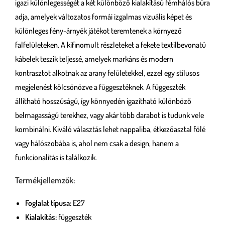
igazi különlegességét a két különböző kialakítású fémhálós búra
adja, amelyek változatos formái izgalmas vizuális képet és
különleges fény-árnyék játékot teremtenek a környező
falfelületeken. A kifinomult részleteket a fekete textilbevonatú
kábelek teszik teljessé, amelyek markáns és modern
kontrasztot alkotnak az arany felületekkel, ezzel egy stílusos
megjelenést kölcsönözve a függesztéknek. A függeszték
állítható hosszúságú, így könnyedén igazítható különböző
belmagasságú terekhez, vagy akár több darabot is tudunk vele
kombinálni. Kiváló választás lehet nappaliba, étkezőasztal fölé
vagy hálószobába is, ahol nem csak a design, hanem a
funkcionalitás is találkozik.
Termékjellemzők:
Foglalat típusa:
E27
Kialakítás:
függeszték