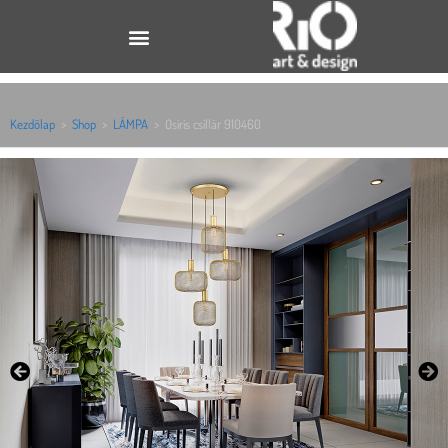
Kezdőlap
>
Shop
>
LÁMPA
>
Osiris csillár 910460