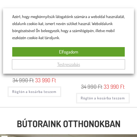
Azért, hogy megkönnyítsük látogatóink számára a weboldal használatát,
oldalunk cookie-kat, ismert nevén sütiket használ. Weboldalunk
böngészésével Ön beleegyezik, hogy a számítógépén, illetve mobil
eszközén cookie-kat tároljunk.
Elfogadom
Testreszabás
Linda szék sötét zöld
Linda szék sötétszürke, fekete
lábakkal
34 990
Ft
33 990
Ft
34 990
Ft
33 990
Ft
Rögtön a kosárba teszem
Rögtön a kosárba teszem
BÚTORAINK OTTHONOKBAN