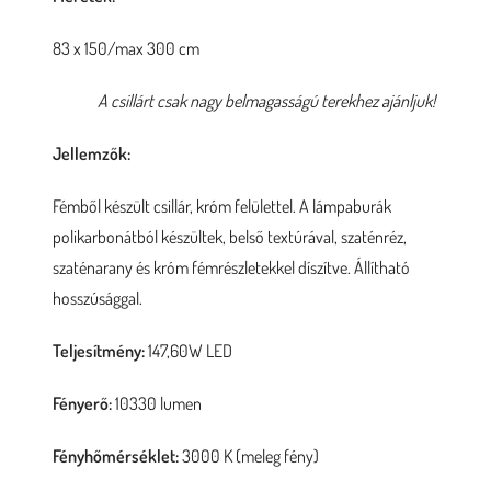
83 x 150/max 300 cm
A csillárt csak nagy belmagasságú terekhez ajánljuk!
Jellemzők:
Fémből készült csillár, króm felülettel. A lámpaburák
polikarbonátból készültek, belső textúrával, szaténréz,
szaténarany és króm fémrészletekkel díszítve. Állítható
hosszúsággal.
Teljesítmény:
147,60W LED
Fényerő:
10330 lumen
Fényhőmérséklet:
3000 K (meleg fény)