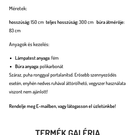
Méretek:
hosszúság:
150 cm
teljes hosszúság:
300 cm
búra átmérője:
83 cm
Anyagok és kezelés:
Lámpatest anyaga
: fém
Búra anyaga:
polikarbonát
Száraz, puha ronggyal portalanítsd. Erősebb szennyeződés
esetén, enyhén nedves ruhával áttörölhető, vegyszer használata
viszont nem ajánlott!
Rendelje meg E-mailben, vagy látogasson el üzletünkbe!
TERMÉK GALÉRIA