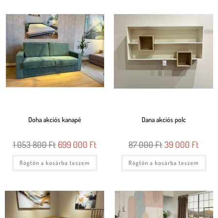
Doha akciós kanapé
Dana akciós polc
1 053 800
Ft
699 000
Ft
87 000
Ft
39 000
Ft
Rögtön a kosárba teszem
Rögtön a kosárba teszem