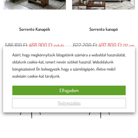
Sorrento Kanapék
Sorrento kanapé
586 100
Ft
468 900
Ft
622 200
Ft
497 800
Ft
induló
212 cm
ár
x 116cm
Azért, hogy megkönnyítsük látogatóink számára a weboldal használatát,
oldalunk cookie-kat, ismert nevén sütiket használ. Weboldalunk
Rögtön a kosárba teszem
Rögtön a kosárba teszem
böngészésével Ön beleegyezik, hogy a számítógépén, illetve mobil
eszközén cookie-kat tároljunk.
Elfogadom
Testreszabás