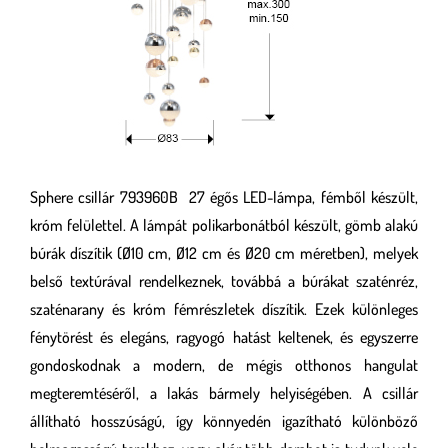
Sphere csillár 793960B 27 égős LED-lámpa, fémből készült,
króm felülettel. A lámpát polikarbonátból készült, gömb alakú
búrák díszítik (Ø10 cm, Ø12 cm és Ø20 cm méretben), melyek
belső textúrával rendelkeznek, továbbá a búrákat szaténréz,
szaténarany és króm fémrészletek díszítik. Ezek különleges
fénytörést és elegáns, ragyogó hatást keltenek, és egyszerre
gondoskodnak a modern, de mégis otthonos hangulat
megteremtéséről, a lakás bármely helyiségében. A csillár
állítható hosszúságú, így könnyedén igazítható különböző