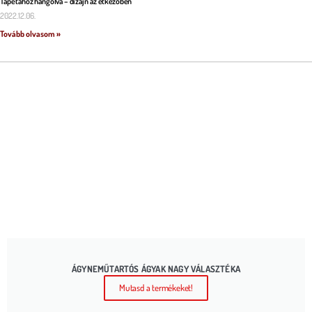
Tapétához hangolva – dizájn az étkezőben
2022.12.06.
Tovább olvasom »
ÁGYNEMŰTARTÓS ÁGYAK NAGY VÁLASZTÉKA
Mutasd a termékeket!