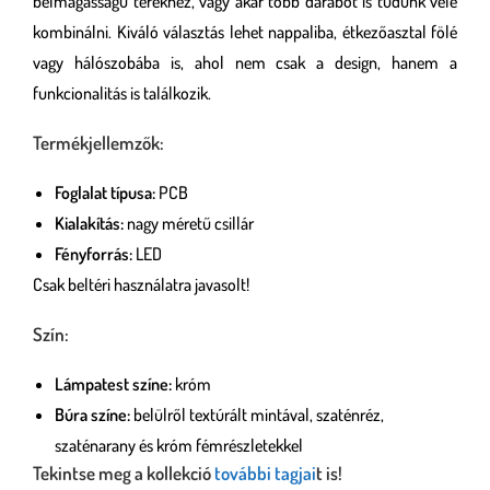
belmagasságú terekhez, vagy akár több darabot is tudunk vele
kombinálni. Kiváló választás lehet nappaliba, étkezőasztal fölé
vagy hálószobába is, ahol nem csak a design, hanem a
funkcionalitás is találkozik.
Termékjellemzők:
Foglalat típusa:
PCB
Kialakítás:
nagy méretű csillár
Fényforrás:
LED
Csak beltéri használatra javasolt!
Szín:
Lámpatest színe:
króm
Búra színe:
belülről textúrált mintával, szaténréz,
szaténarany és króm fémrészletekkel
Tekintse meg a kollekció
további tagjai
t is!