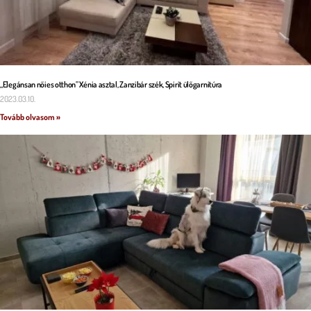
„Elegánsan nőies otthon” Xénia asztal, Zanzibár szék, Spirit ülőgarnitúra
2023.03.10.
Tovább olvasom »