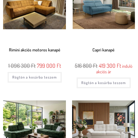
Rimini akciós motoros kanapé
Capri kanapé
1 096 300
Ft
799 000
Ft
516 800
Ft
419 300
Ft
induló
akciós ár
Rögtön a kosárba teszem
Rögtön a kosárba teszem