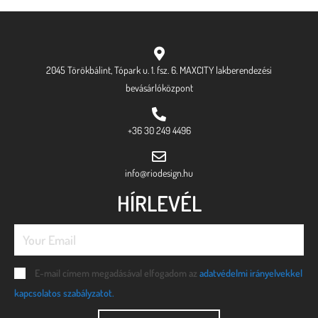
2045 Törökbálint, Tópark u. 1. fsz. 6. MAXCITY lakberendezési
bevásárlóközpont
+36 30 249 4496
info@riodesign.hu
HÍRLEVÉL
E-mail címem megadásával elfogadom az
adatvédelmi irányelvekkel
kapcsolatos szabályzatot.