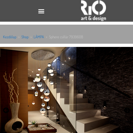
Kezdőlap
>
Shop
>
LÁMPA
>
Sphere csillár 793960B