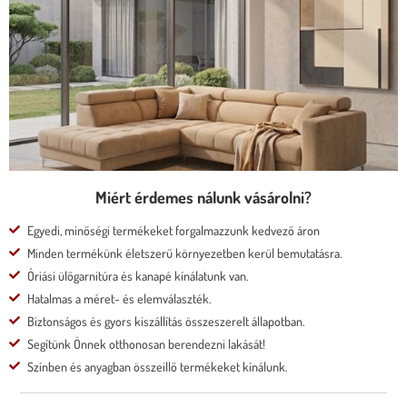
* kedvező ár
* több százféle kárpit
* moduláris rendszer
* motoros állíthatóság
Megnézem
Miért érdemes nálunk vásárolni?
Egyedi, minőségi termékeket forgalmazzunk kedvező áron
Minden termékünk életszerű környezetben kerül bemutatásra.
Óriási ülőgarnitúra és kanapé kínálatunk van.
Hatalmas a méret- és elemválaszték.
Biztonságos és gyors kiszállítás összeszerelt állapotban.
Segítünk Önnek otthonosan berendezni lakását!
Színben és anyagban összeillő termékeket kínálunk.