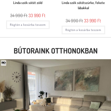
Linda szék sötét zöld
Linda szék sötétszürke, fekete
lábakkal
34 990
Ft
33 990
Ft
34 990
Ft
33 990
Ft
Rögtön a kosárba teszem
Rögtön a kosárba teszem
BÚTORAINK OTTHONOKBAN