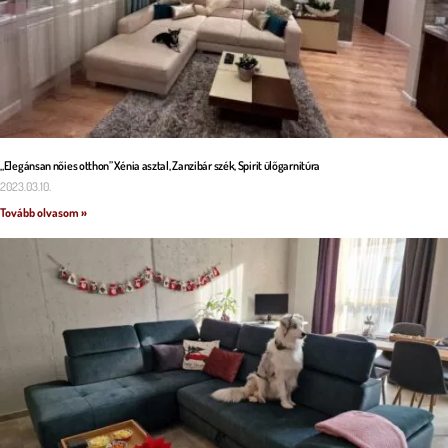
„Elegánsan nőies otthon” Xénia asztal, Zanzibár szék, Spirit ülőgarnitúra
2023.03.10.
Tovább olvasom »