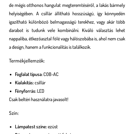
de mégis otthonos hangulat megteremtéséről, a lakás bármely
helyiségében. A csillár állítható hosszúságú, így könnyedén
igazítható különböző belmagasságú terekhez, vagy akár több
darabot is tudunk vele kombinálni. Kiváló választás lehet
nappaliba, étkezőasztal fölé vagy hálószobába is, ahol nem csak
a design, hanem a funkcionalitás is találkozik.
Termékjellemzők:
Foglalat típusa:
COB-AC
Kialakítás:
csillár
Fényforrás:
LED
Csak beltéri használatra javasolt!
Szín:
Lámpatest színe:
ezüst