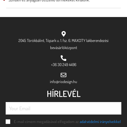
2045 Törökbálint, Tópark u. 1. fsz. 6. MAXCITY lakberendezési
bevásárlóközpont
+36 30 249 4496
info@riodesign.hu
HÍRLEVÉL
E-mail címem megadásával elfogadom az
adatvédelmi irányelvekkel