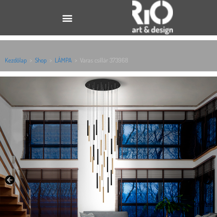
Kezdőlap
>
Shop
>
LÁMPA
>
Varas csillár 373968