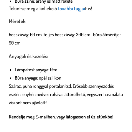
Búra színe:
arany és matt fekete
Tekintse meg a kollekció
további tagjai
t is!
Méretek:
hosszúság:
60 cm
teljes hosszúság:
300 cm
búra átmérője:
90 cm
Anyagok és kezelés:
Lámpatest anyaga
: fém
Búra anyaga:
opál szilikon
Száraz, puha ronggyal portalanítsd. Erősebb szennyeződés
esetén, enyhén nedves ruhával áttörölhető, vegyszer használata
viszont nem ajánlott!
Rendelje meg E-mailben, vagy látogasson el üzletünkbe!