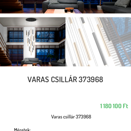
VARAS CSILLÁR 373968
1 180 100
Ft
Varas csillár 373968
Méretek: