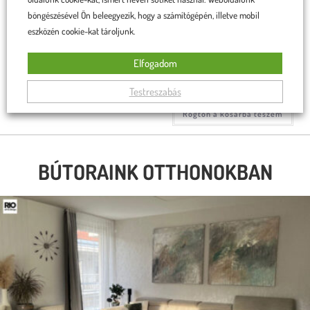
böngészésével Ön beleegyezik, hogy a számítógépén, illetve mobil
eszközén cookie-kat tároljunk.
Linda szék sötét zöld
Linda szék sötétszürke, fekete
lábakkal
Elfogadom
34 990
Ft
33 990
Ft
34 990
Ft
33 990
Ft
Testreszabás
Rögtön a kosárba teszem
Rögtön a kosárba teszem
BÚTORAINK OTTHONOKBAN