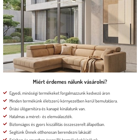
ÜLÉSMÉLYSÉGŰ KANAPÉ
* kedvező ár
* több százféle kárpit
* moduláris rendszer
* motoros állíthatóság
Megnézem
Miért érdemes nálunk vásárolni?
Egyedi, minőségi termékeket forgalmazzunk kedvező áron
Minden termékünk életszerű környezetben kerül bemutatásra.
Óriási ülőgarnitúra és kanapé kínálatunk van.
Hatalmas a méret- és elemválaszték.
Biztonságos és gyors kiszállítás összeszerelt állapotban.
Segítünk Önnek otthonosan berendezni lakását!
Színben és anyagban összeillő termékeket kínálunk.