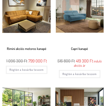
Rimini akciós motoros kanapé
Capri kanapé
1 096 300
Ft
799 000
Ft
516 800
Ft
419 300
Ft
induló
akciós ár
Rögtön a kosárba teszem
Rögtön a kosárba teszem