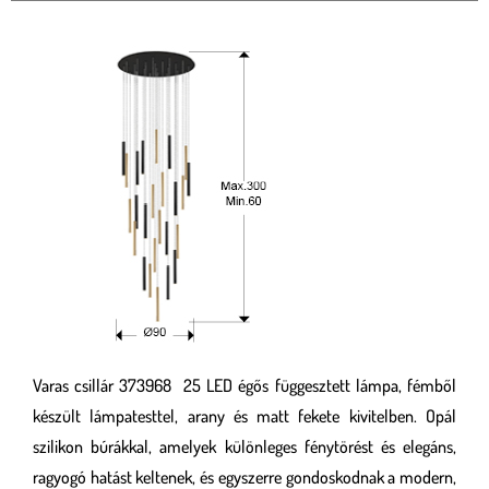
Varas csillár 373968 25 LED égős függesztett lámpa, fémből
készült lámpatesttel, arany és matt fekete kivitelben. Opál
szilikon búrákkal, amelyek különleges fénytörést és elegáns,
ragyogó hatást keltenek, és egyszerre gondoskodnak a modern,