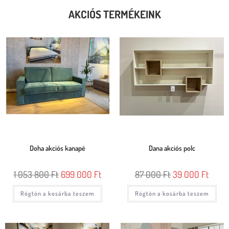
AKCIÓS TERMÉKEINK
Doha akciós kanapé
Dana akciós polc
1 053 800
Ft
699 000
Ft
87 000
Ft
39 000
Ft
Rögtön a kosárba teszem
Rögtön a kosárba teszem