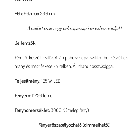
90 x 60/max 300 cm
A csillárt csak nagy belmagasságú terekhez ajánljuk!
Jellemzők:
Fémből készült csillár. A lámpaburák opál szilikonból készültek,
arany és matt fekete kivitelben. Állítható hosszúsággal.
Teljesítmény:
125 W LED
Fényerő:
11250 lumen
Fényhőmérséklet:
3000 K (meleg fény)
Fényerőszabályozható (dimmelhető)
!