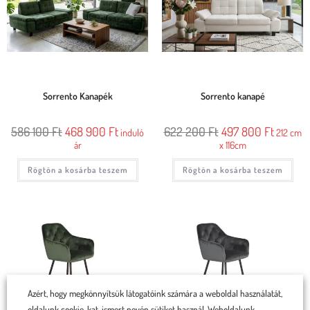
Sorrento Kanapék
Sorrento kanapé
586 100
Ft
468 900
Ft
622 200
Ft
497 800
Ft
induló
212 cm
ár
x 116cm
Rögtön a kosárba teszem
Rögtön a kosárba teszem
Azért, hogy megkönnyítsük látogatóink számára a weboldal használatát,
oldalunk cookie-kat, ismert nevén sütiket használ. Weboldalunk