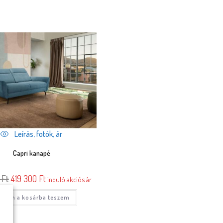
Leírás, fotók, ár
Capri kanapé
0
Ft
419 300
Ft
induló akciós ár
gtön a kosárba teszem