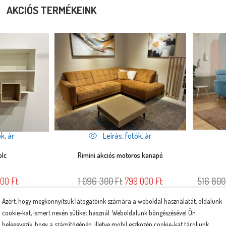
AKCIÓS TERMÉKEINK
k, ár
Leírás, fotók, ár
olc
Rimini akciós motoros kanapé
000
Ft
1 096 300
Ft
799 000
Ft
516 80
 teszem
Rögtön a kosárba teszem
Rö
Azért, hogy megkönnyítsük látogatóink számára a weboldal használatát, oldalunk
cookie-kat, ismert nevén sütiket használ. Weboldalunk böngészésével Ön
beleegyezik, hogy a számítógépén, illetve mobil eszközén cookie-kat tároljunk.