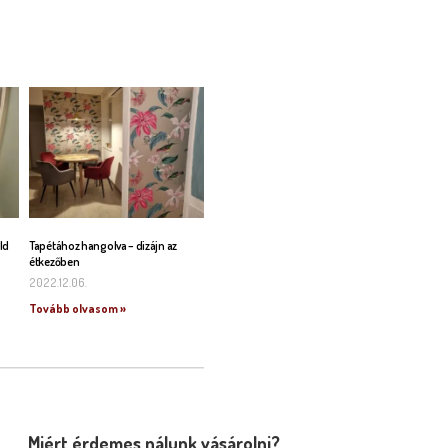
ld
Tapétához hangolva – dizájn az
étkezőben
2022.12.06.
Tovább olvasom »
Miért érdemes nálunk vásárolni?