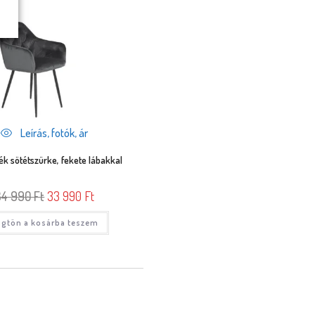
Leírás, fotók, ár
ék sötétszürke, fekete lábakkal
34 990
Ft
33 990
Ft
gtön a kosárba teszem