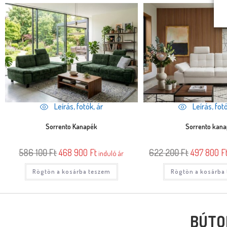
Leírás, fotók, ár
Leírás, fotó
Sorrento Kanapék
Sorrento kan
586 100
Ft
468 900
Ft
622 200
Ft
497 800
F
induló ár
Rögtön a kosárba teszem
Rögtön a kosárba
BÚTO