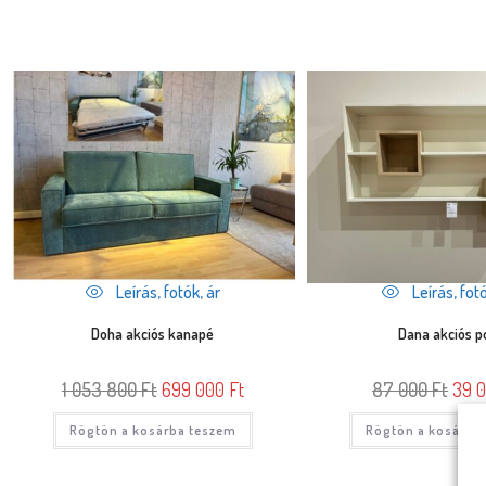
Leírás, fotók, ár
Leírás, fotó
Doha akciós kanapé
Dana akciós p
1 053 800
Ft
699 000
Ft
87 000
Ft
39 
Rögtön a kosárba teszem
Rögtön a kosárba