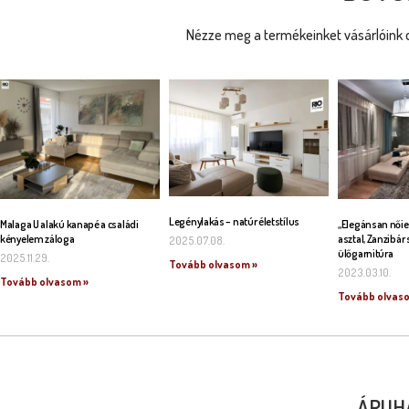
Nézze meg a termékeinket vásárlóink o
Legénylakás – natúr életstílus
Malaga U alakú kanapé a családi
„Elegánsan nőie
kényelem záloga
asztal, Zanzibár 
2025.07.08.
ülőgarnitúra
2025.11.29.
Tovább olvasom »
2023.03.10.
Tovább olvasom »
Tovább olvas
ÁRUH