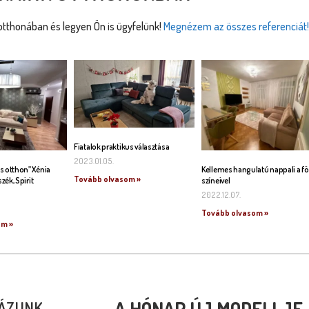
tthonában és legyen Ön is ügyfelünk!
Megnézem az összes referenciát!
Fiatalok praktikus választása
2023.01.05.
s otthon” Xénia
Kellemes hangulatú nappali a fö
Tovább olvasom »
szék, Spirit
színeivel
2022.12.07.
Tovább olvasom »
om »
A HÓNAP ÚJ MODELLJE
ÁZUNK