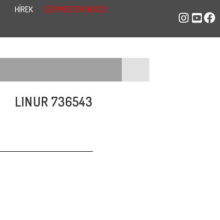
HÍREK
EZERMESTER NEKED
LINUR 736543