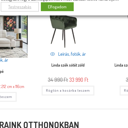
Testreszabás
Elfogadom
Leírás, fotók, ár
k, ár
Linda szék sötét zöld
Linda sz
apé
34 990
Ft
33 990
Ft
t
212 cm x 116cm
Rögtön a kosárba teszem
Rö
 teszem
RAINK OTTHONOKBAN