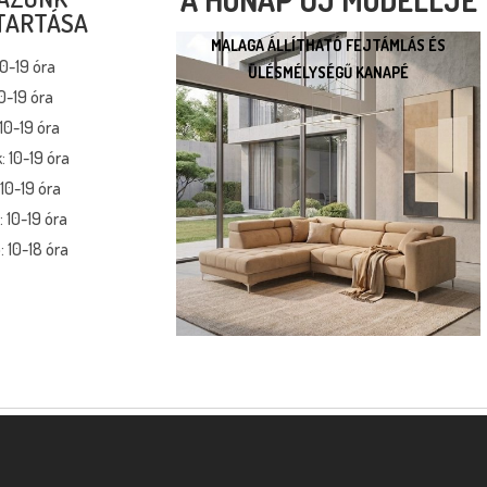
TARTÁSA
MALAGA ÁLLÍTHATÓ FEJTÁMLÁS ÉS
MALAGA ÁLLÍTHATÓ
10-19 óra
ÜLÉSMÉLYSÉGŰ KANAPÉ
FEJTÁMLÁS ÉS
0-19 óra
ÜLÉSMÉLYSÉGŰ KANAPÉ
10-19 óra
* kedvező ár
: 10-19 óra
* több százféle kárpit
10-19 óra
* moduláris rendszer
 10-19 óra
* motoros állíthatóság
 10-18 óra
Megnézem