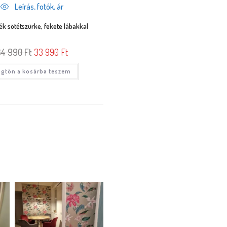
Leírás, fotók, ár
ék sötétszürke, fekete lábakkal
34 990
Ft
33 990
Ft
gtön a kosárba teszem