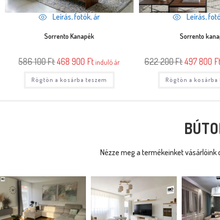
Leírás, fotók, ár
Leírás, fotó
Sorrento Kanapék
Sorrento kan
586 100
Ft
468 900
Ft
622 200
Ft
497 800
F
induló ár
Rögtön a kosárba teszem
Rögtön a kosárba
BÚTO
Nézze meg a termékeinket vásárlóink o