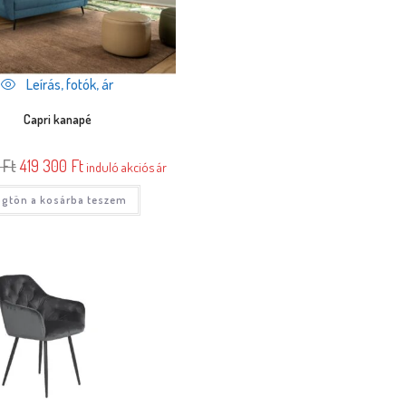
Leírás, fotók, ár
Capri kanapé
0
Ft
419 300
Ft
induló akciós ár
gtön a kosárba teszem