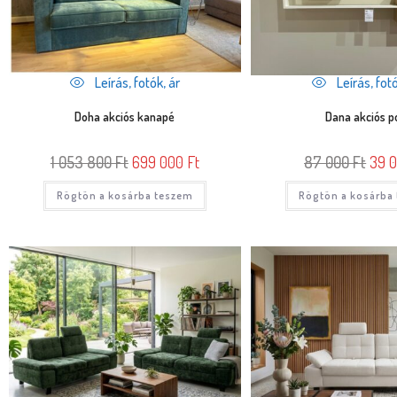
Leírás, fotók, ár
Leírás, fotó
Doha akciós kanapé
Dana akciós p
1 053 800
Ft
699 000
Ft
87 000
Ft
39 
Rögtön a kosárba teszem
Rögtön a kosárba