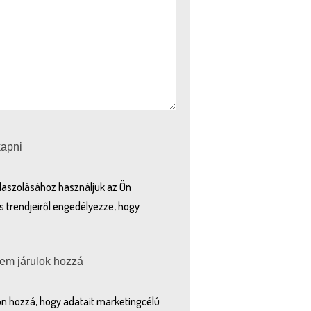
kapni
laszolásához használjuk az Ön
s trendjeiről engedélyezze, hogy
em járulok hozzá
on hozzá, hogy adatait marketingcélú