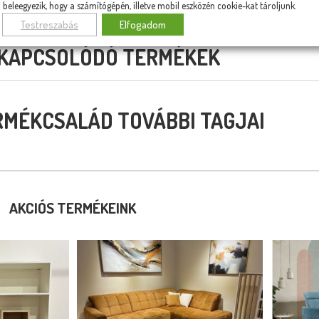
beleegyezik, hogy a számítógépén, illetve mobil eszközén cookie-kat tároljunk.
Testreszabás
Elfogadom
KAPCSOLÓDÓ TERMÉKEK
RMÉKCSALÁD TOVÁBBI TAGJAI
AKCIÓS TERMÉKEINK