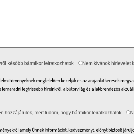
lyről később bármikor leiratkozhatok
Nem kívánok hírlevelet 
elmi törvényeknek megfelelően kezeljük és az árajánlatkérések megvá
maradni legfrissebb híreinkről, a bútorvilág és a lakbrendezés aktuáli
en hozzájárulok, mert tudom, hogy bármikor leiratkozhatok
N
ményekről amely Önnek információt, kedvezményt, előnyt biztosít járulj