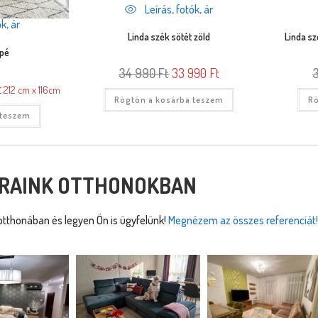
Leírás, fotók, ár
k, ár
Linda szék sötét zöld
Linda sz
apé
34 990
Ft
33 990
Ft
t
212 cm x 116cm
Rögtön a kosárba teszem
Rö
 teszem
RAINK OTTHONOKBAN
tthonában és legyen Ön is ügyfelünk!
Megnézem az összes referenciát!