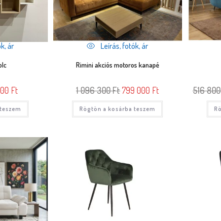
k, ár
Leírás, fotók, ár
olc
Rimini akciós motoros kanapé
000
Ft
1 096 300
Ft
799 000
Ft
516 80
 teszem
Rögtön a kosárba teszem
Rö