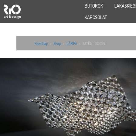
BÚTOROK
LAKÁSKIEG
KAPCSOLAT
Kezdőlap
>
Shop
>
LÁMPA
>
SATÉN 160674