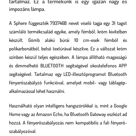
tartalmaz. Ez a termékünk is egy igazán nagy és
impozáns lámpa.
A Sphere függeszték 793746B nevet viselő tagja egy 31 tagot
számláló termékcsalád egyike, amely fémből, króm kivitelben
készült. Gömb alakú búrái 10 cm-esek fémből és
polikarbonátból, belső textúrával készítve. Ez a változat króm
színben készül teljes egészében. A lámpa állítható magasságú
és dimmelhető BLUETOOTH segítségével okostelefonos APP
segítségével. Tartalmaz egy LED-illesztőprogramot Bluetooth
fényerőszabályzó funkcióval, amelyet mobil- vagy táblagép-
alkalmazással lehet használni.
Használható olyan intelligens hangszórókkal is, mint a Google
Home vagy az Amazon Echo, ha Bluetooth Gateway eszközt ad
hozzá. A fényerőszabályozás nem kompatibilis a fali fényerő-
szabályozóval.