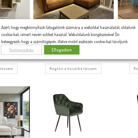
Azért, hogy megkönnyítsük látogatóink számára a weboldal használatát, oldalunk
k, ár
Leírás, fotók, ár
cookie-kat, ismert nevén sütiket használ. Weboldalunk böngészésével Ön
olc
Rimini akciós motoros kanapé
beleegyezik, hogy a számítógépén, illetve mobil eszközén cookie-kat tároljunk.
Testreszabás
Elfogadom
000
Ft
1 096 300
Ft
799 000
Ft
516 80
 teszem
Rögtön a kosárba teszem
Rö