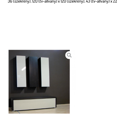
36 (szekrény), 120 (tv-állvány) x 120 (szekrény), 43 (tv-állvány) x