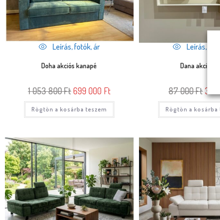
Leírás, fotók, ár
Leírás, fotó
Doha akciós kanapé
Dana akciós p
1 053 800
Ft
699 000
Ft
87 000
Ft
39 
Rögtön a kosárba teszem
Rögtön a kosárba