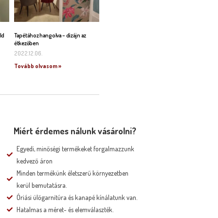
ld
Tapétához hangolva – dizájn az
étkezőben
2022.12.06.
Tovább olvasom »
Miért érdemes nálunk vásárolni?
Egyedi, minőségi termékeket forgalmazzunk
kedvező áron
Minden termékünk életszerű környezetben
kerül bemutatásra.
Óriási ülőgarnitúra és kanapé kínálatunk van.
Hatalmas a méret- és elemválaszték.