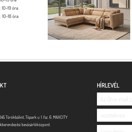
* moduláris rendszer
 10-19 óra
* motoros állíthatóság
 10-18 óra
Megnézem
AKT
HÍRLEVÉL
045 Törökbálint, Tópark u. 1. fsz. 6. MAXCITY
akberendezési bevásárlóközpont