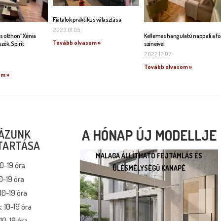
Fiatalok praktikus választása
2023.01.05.
s otthon” Xénia
Kellemes hangulatú nappali a fö
Tovább olvasom »
szék, Spirit
színeivel
2022.12.07.
Tovább olvasom »
om »
A HÓNAP ÚJ MODELLJE
ÁZUNK
TARTÁSA
MALAGA ÁLLÍTHATÓ FEJTÁMLÁS ÉS
MALAGA ÁLLÍTHATÓ
10-19 óra
ÜLÉSMÉLYSÉGŰ KANAPÉ
FEJTÁMLÁS ÉS
0-19 óra
ÜLÉSMÉLYSÉGŰ KANAPÉ
10-19 óra
* kedvező ár
: 10-19 óra
* több százféle kárpit
10-19 óra