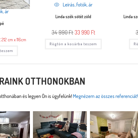
Leírás, fotók, ár
k, ár
Linda szék sötét zöld
Linda sz
apé
34 990
Ft
33 990
Ft
t
212 cm x 116cm
Rögtön a kosárba teszem
Rö
 teszem
RAINK OTTHONOKBAN
tthonában és legyen Ön is ügyfelünk!
Megnézem az összes referenciát!