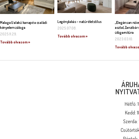
Legénylakás – natúr életstílus
Malaga U alakú kanapé a családi
„Elegánsan nőie
kényelem záloga
asztal, Zanzibár 
2025.07.08.
ülőgarnitúra
2025.11.29.
Tovább olvasom »
2023.03.10.
Tovább olvasom »
Tovább olvas
ÁRUH
NYITVA
Hétfő: 
Kedd: 1
Szerda: 
Csütörtök
Péntek: 