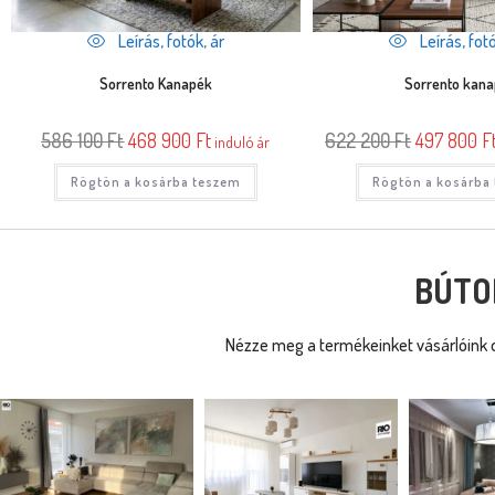
Leírás, fotók, ár
Leírás, fotó
Sorrento Kanapék
Sorrento kan
586 100
Ft
468 900
Ft
622 200
Ft
497 800
F
induló ár
Rögtön a kosárba teszem
Rögtön a kosárba
BÚTO
Nézze meg a termékeinket vásárlóink o