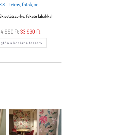
Leírás, fotók, ár
ék sötétszürke, fekete lábakkal
34 990
Ft
33 990
Ft
gtön a kosárba teszem