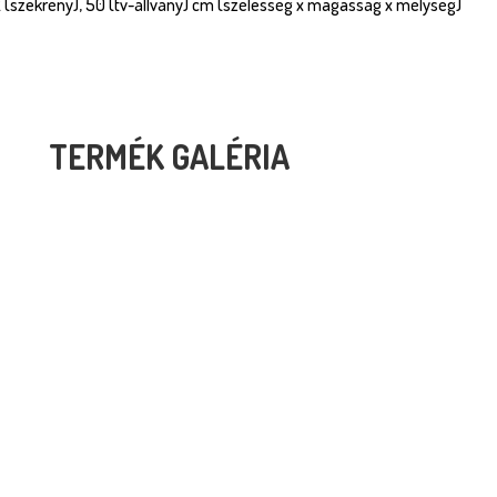
 22 (szekrény), 50 (tv-állvány) cm (szélesség x magasság x mélység)
TERMÉK GALÉRIA