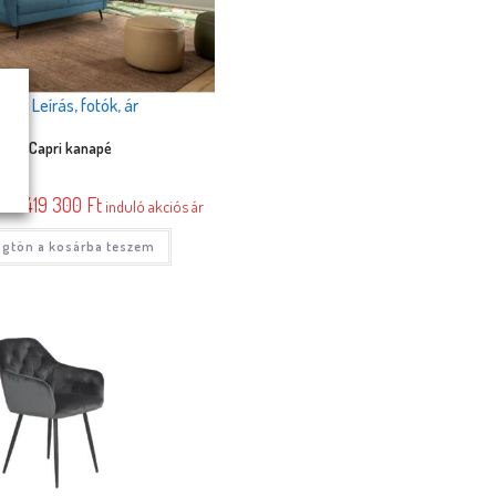
Leírás, fotók, ár
Capri kanapé
0
Ft
419 300
Ft
induló akciós ár
gtön a kosárba teszem