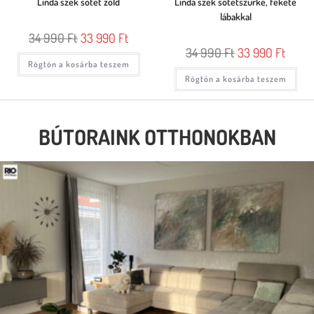
Linda szék sötét zöld
Linda szék sötétszürke, fekete
lábakkal
34 990
Ft
33 990
Ft
34 990
Ft
33 990
Ft
Rögtön a kosárba teszem
Rögtön a kosárba teszem
BÚTORAINK OTTHONOKBAN