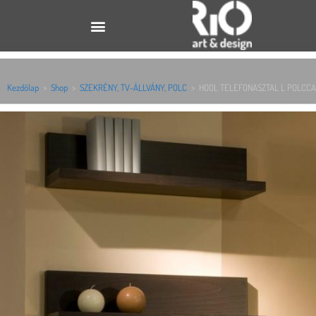
Kezdőlap
>
Shop
>
SZEKRÉNY, TV-ÁLLVÁNY, POLC
>
HOOL TELEFONASZTAL L POLCCA