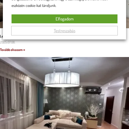
eszközén cookie-kat tároljunk.
Elfogadom
Testreszabás
Legénylakás – natúr életstílus
2025.07.08.
Tovább olvasom »