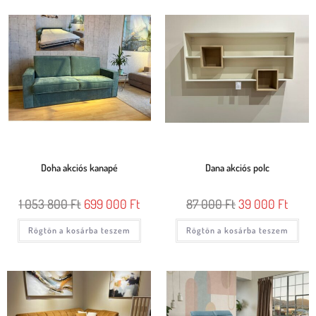
Doha akciós kanapé
Dana akciós polc
1 053 800
Ft
699 000
Ft
87 000
Ft
39 000
Ft
Rögtön a kosárba teszem
Rögtön a kosárba teszem