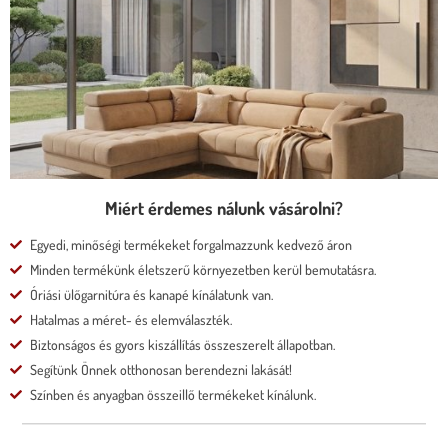
* kedvező ár
* több százféle kárpit
* moduláris rendszer
* motoros állíthatóság
Megnézem
Miért érdemes nálunk vásárolni?
Egyedi, minőségi termékeket forgalmazzunk kedvező áron
Minden termékünk életszerű környezetben kerül bemutatásra.
Óriási ülőgarnitúra és kanapé kínálatunk van.
Hatalmas a méret- és elemválaszték.
Biztonságos és gyors kiszállítás összeszerelt állapotban.
Segítünk Önnek otthonosan berendezni lakását!
Színben és anyagban összeillő termékeket kínálunk.