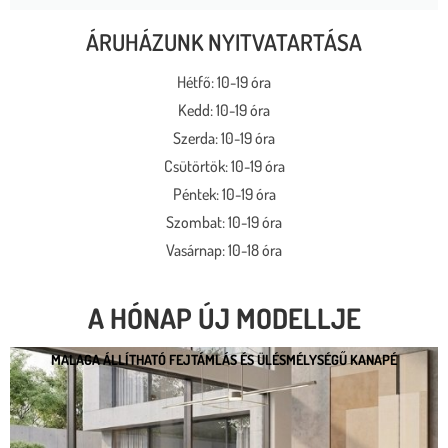
ÁRUHÁZUNK NYITVATARTÁSA
Hétfő: 10-19 óra
Kedd: 10-19 óra
Szerda: 10-19 óra
Csütörtök: 10-19 óra
Péntek: 10-19 óra
Szombat: 10-19 óra
Vasárnap: 10-18 óra
A HÓNAP ÚJ MODELLJE
MALAGA ÁLLÍTHATÓ FEJTÁMLÁS ÉS ÜLÉSMÉLYSÉGŰ KANAPÉ
MALAGA ÁLLÍTHATÓ FEJTÁMLÁS ÉS
ÜLÉSMÉLYSÉGŰ KANAPÉ