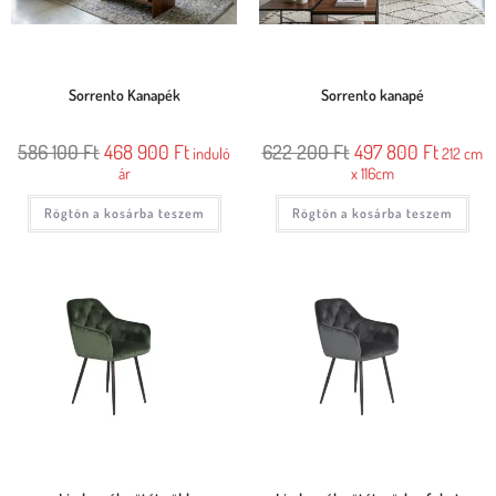
Sorrento Kanapék
Sorrento kanapé
586 100
Ft
468 900
Ft
622 200
Ft
497 800
Ft
induló
212 cm
ár
x 116cm
Rögtön a kosárba teszem
Rögtön a kosárba teszem