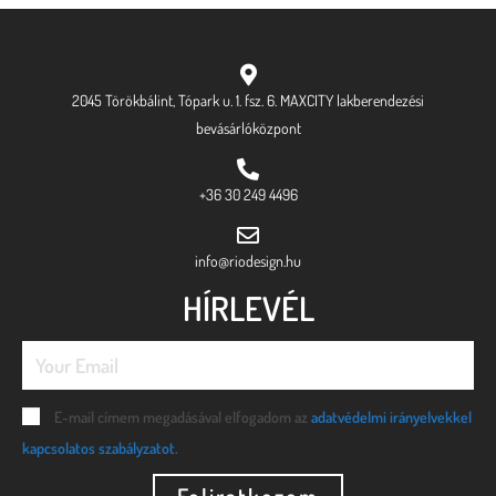
2045 Törökbálint, Tópark u. 1. fsz. 6. MAXCITY lakberendezési
bevásárlóközpont
+36 30 249 4496
info@riodesign.hu
HÍRLEVÉL
E-mail címem megadásával elfogadom az
adatvédelmi irányelvekkel
kapcsolatos szabályzatot.
Feliratkozom