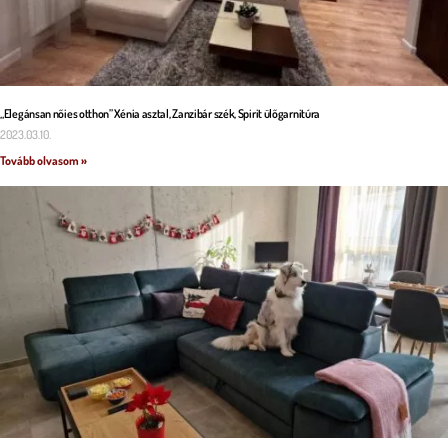
„Elegánsan nőies otthon” Xénia asztal, Zanzibár szék, Spirit ülőgarnitúra
2023.03.10.
Tovább olvasom »