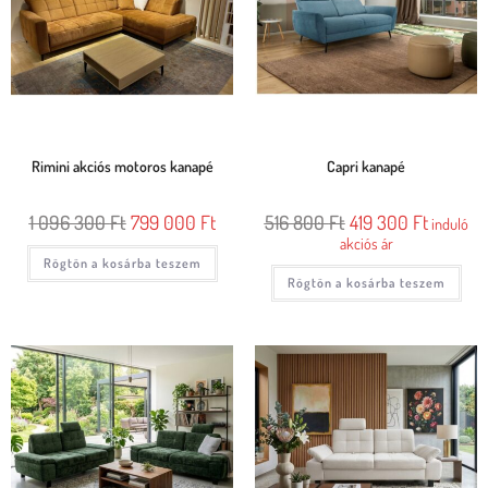
Rimini akciós motoros kanapé
Capri kanapé
1 096 300
Ft
799 000
Ft
516 800
Ft
419 300
Ft
induló
akciós ár
Rögtön a kosárba teszem
Rögtön a kosárba teszem