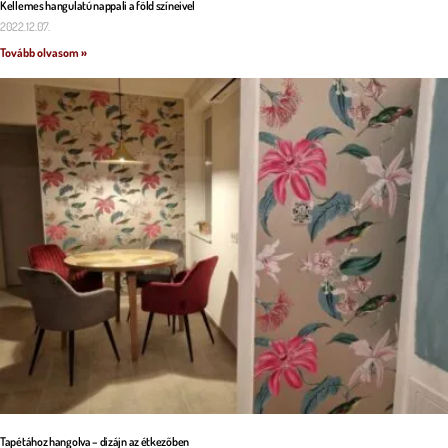
Kellemes hangulatú nappali a föld színeivel
2022.12.07.
Tovább olvasom »
Tapétához hangolva – dizájn az étkezőben