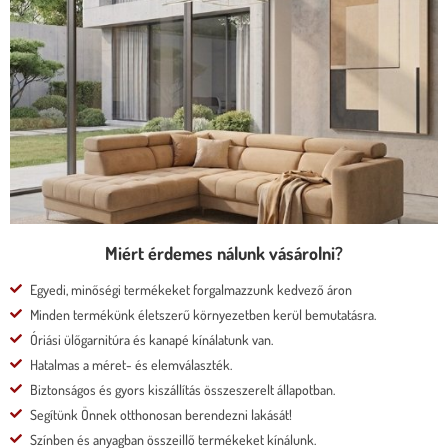
ÜLÉSMÉLYSÉGŰ KANAPÉ
* kedvező ár
* több százféle kárpit
* moduláris rendszer
* motoros állíthatóság
Megnézem
Miért érdemes nálunk vásárolni?
Egyedi, minőségi termékeket forgalmazzunk kedvező áron
Minden termékünk életszerű környezetben kerül bemutatásra.
Óriási ülőgarnitúra és kanapé kínálatunk van.
Hatalmas a méret- és elemválaszték.
Biztonságos és gyors kiszállítás összeszerelt állapotban.
Segítünk Önnek otthonosan berendezni lakását!
Színben és anyagban összeillő termékeket kínálunk.