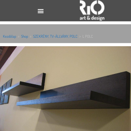
Kezdőlap
>
Shop
>
SZEKRÉNY, TV-ÁLLVÁNY, POLC
>
L POLC