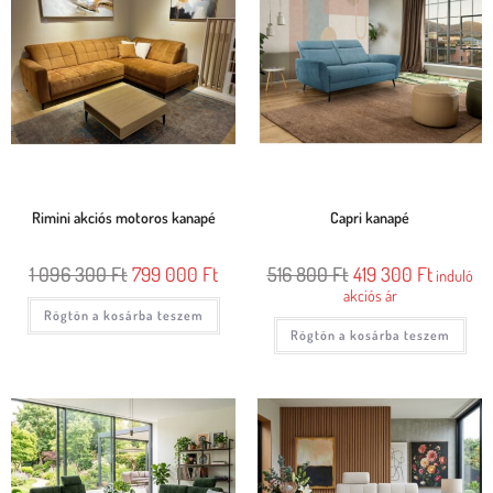
Rimini akciós motoros kanapé
Capri kanapé
1 096 300
Ft
799 000
Ft
516 800
Ft
419 300
Ft
induló
akciós ár
Rögtön a kosárba teszem
Rögtön a kosárba teszem