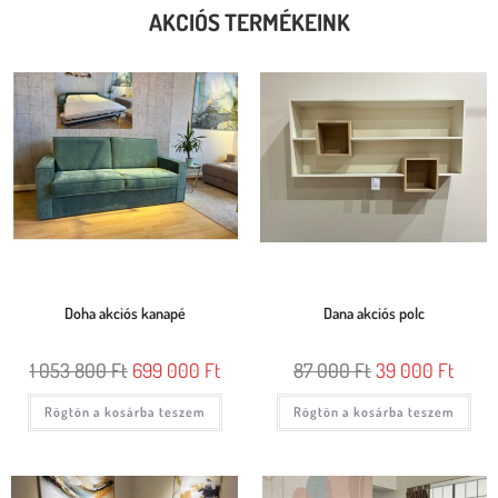
AKCIÓS TERMÉKEINK
Doha akciós kanapé
Dana akciós polc
1 053 800
Ft
699 000
Ft
87 000
Ft
39 000
Ft
Rögtön a kosárba teszem
Rögtön a kosárba teszem