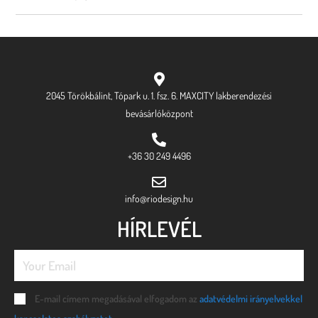
2045 Törökbálint, Tópark u. 1. fsz. 6. MAXCITY lakberendezési
bevásárlóközpont
+36 30 249 4496
info@riodesign.hu
HÍRLEVÉL
E-mail címem megadásával elfogadom az
adatvédelmi irányelvekkel