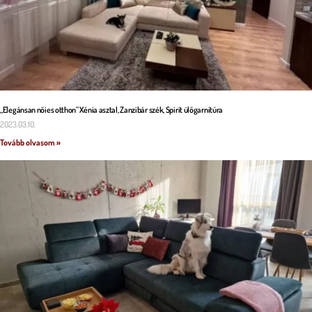
„Elegánsan nőies otthon” Xénia asztal, Zanzibár szék, Spirit ülőgarnitúra
2023.03.10.
Tovább olvasom »