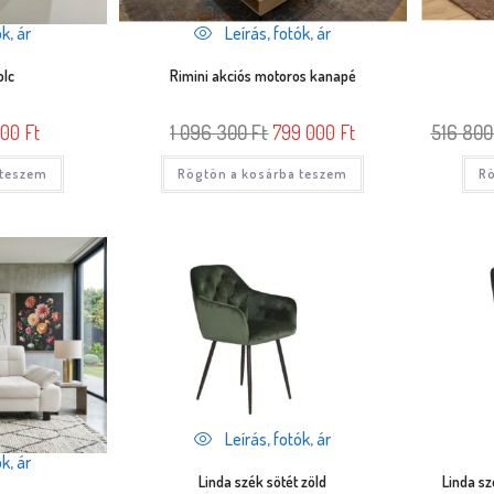
k, ár
Leírás, fotók, ár
olc
Rimini akciós motoros kanapé
000
Ft
1 096 300
Ft
799 000
Ft
516 80
 teszem
Rögtön a kosárba teszem
Rö
Leírás, fotók, ár
k, ár
Linda szék sötét zöld
Linda sz