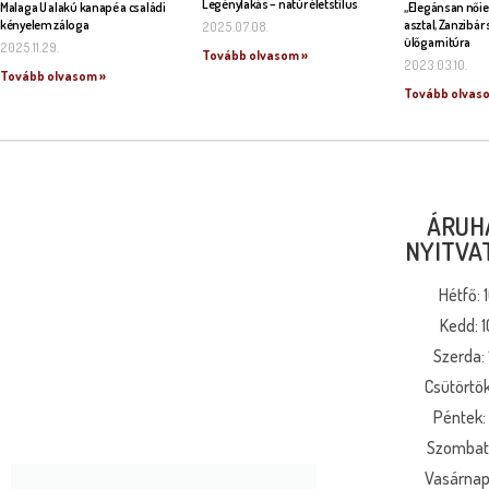
Legénylakás – natúr életstílus
Malaga U alakú kanapé a családi
„Elegánsan nőie
kényelem záloga
asztal, Zanzibár 
2025.07.08.
ülőgarnitúra
2025.11.29.
Tovább olvasom »
2023.03.10.
Tovább olvasom »
Tovább olvas
ÁRUH
NYITVA
Hétfő: 
Kedd: 1
Szerda: 
Csütörtök
Péntek: 
Szombat:
Vasárnap: