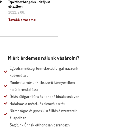
ld
Tapétához hangolva – dizájn az
étkezőben
2022.12.06.
Tovább olvasom »
Miért érdemes nálunk vásárolni?
Egyedi, minőségi termékeket forgalmazzunk
kedvező áron
Minden termékünk életszerű környezetben
kerül bemutatásra.
Óriási ülőgarnitúra és kanapé kínálatunk van.
Hatalmas a méret- és elemválaszték.
Biztonságos és gyors kiszállítás összeszerelt
állapotban.
Segítünk Önnek otthonosan berendezni