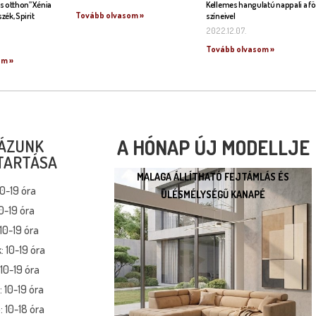
s otthon” Xénia
Kellemes hangulatú nappali a fö
Tovább olvasom »
szék, Spirit
színeivel
2022.12.07.
Tovább olvasom »
om »
A HÓNAP ÚJ MODELLJE
ÁZUNK
TARTÁSA
MALAGA ÁLLÍTHATÓ FEJTÁMLÁS ÉS
MALAGA ÁLLÍTHATÓ
10-19 óra
ÜLÉSMÉLYSÉGŰ KANAPÉ
FEJTÁMLÁS ÉS
0-19 óra
ÜLÉSMÉLYSÉGŰ KANAPÉ
10-19 óra
* kedvező ár
: 10-19 óra
* több százféle kárpit
10-19 óra
* moduláris rendszer
 10-19 óra
* motoros állíthatóság
 10-18 óra