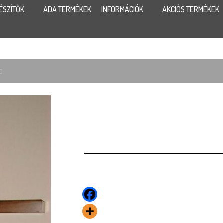
ÉSZÍTŐK
ADA TERMÉKEK
INFORMÁCIÓK
AKCIÓS TERMÉKEK
C