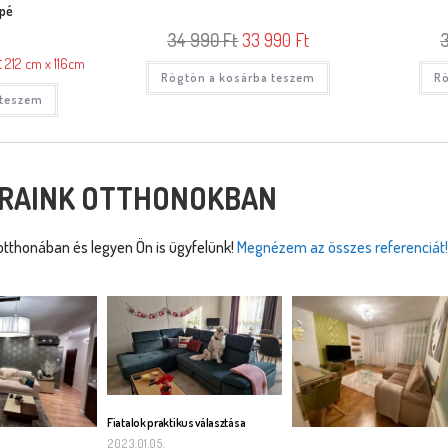
apé
34 990
Ft
33 990
Ft
t
212 cm x 116cm
Rögtön a kosárba teszem
Rö
 teszem
RAINK OTTHONOKBAN
tthonában és legyen Ön is ügyfelünk!
Megnézem az összes referenciát!
Fiatalok praktikus választása
2023.01.05.