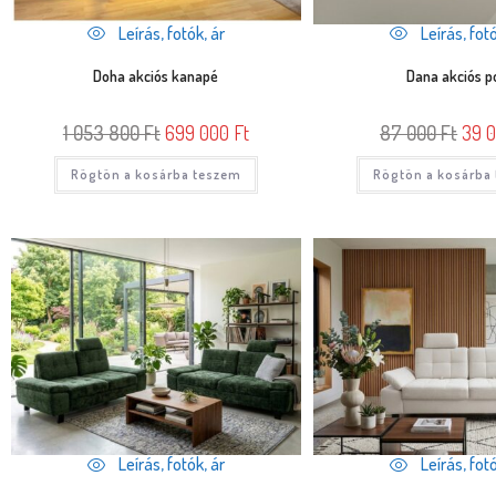
Leírás, fotók, ár
Leírás, fotó
Doha akciós kanapé
Dana akciós p
1 053 800
Ft
699 000
Ft
87 000
Ft
39 
Rögtön a kosárba teszem
Rögtön a kosárba
Leírás, fotók, ár
Leírás, fotó