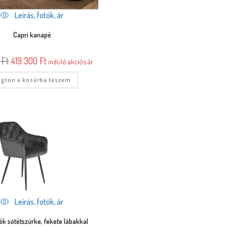
Leírás, fotók, ár
Capri kanapé
0
Ft
419 300
Ft
induló akciós ár
gtön a kosárba teszem
Leírás, fotók, ár
ék sötétszürke, fekete lábakkal