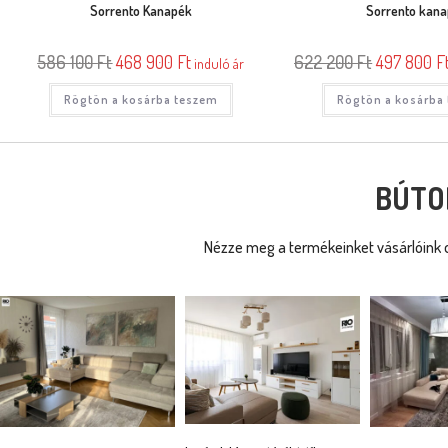
Sorrento Kanapék
Sorrento kan
586 100
Ft
468 900
Ft
622 200
Ft
497 800
F
induló ár
Rögtön a kosárba teszem
Rögtön a kosárba
BÚTO
Nézze meg a termékeinket vásárlóink o