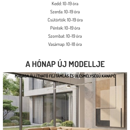
Kedd: 10-19 óra
Szerda: 10-19 óra
Csütörtök: 10-19 óra
Péntek: 10-19 óra
Szombat: 10-19 óra
Vasárnap: 10-18 óra
A HÓNAP ÚJ MODELLJE
MALAGA ÁLLÍTHATÓ FEJTÁMLÁS ÉS ÜLÉSMÉLYSÉGŰ KANAPÉ
MALAGA ÁLLÍTHATÓ FEJTÁMLÁS ÉS
ÜLÉSMÉLYSÉGŰ KANAPÉ
* kedvező ár
* több százféle kárpit
* moduláris rendszer
* motoros állíthatóság