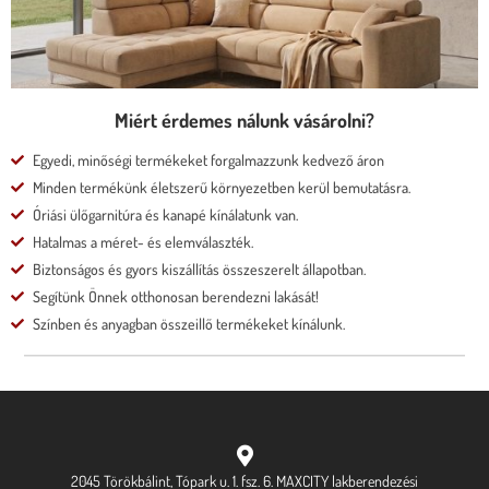
Megnézem
Miért érdemes nálunk vásárolni?
Egyedi, minőségi termékeket forgalmazzunk kedvező áron
Minden termékünk életszerű környezetben kerül bemutatásra.
Óriási ülőgarnitúra és kanapé kínálatunk van.
Hatalmas a méret- és elemválaszték.
Biztonságos és gyors kiszállítás összeszerelt állapotban.
Segítünk Önnek otthonosan berendezni lakását!
Színben és anyagban összeillő termékeket kínálunk.
2045 Törökbálint, Tópark u. 1. fsz. 6. MAXCITY lakberendezési