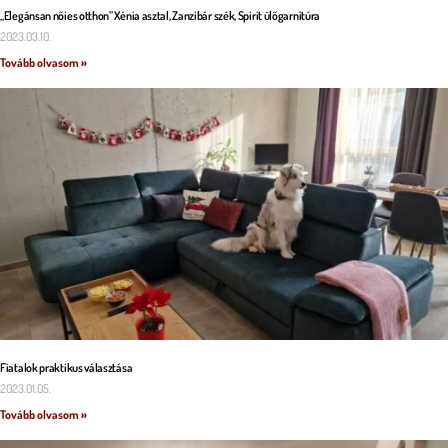
„Elegánsan nőies otthon” Xénia asztal, Zanzibár szék, Spirit ülőgarnitúra
2023.03.10.
Tovább olvasom »
Fiatalok praktikus választása
2023.01.05.
Tovább olvasom »