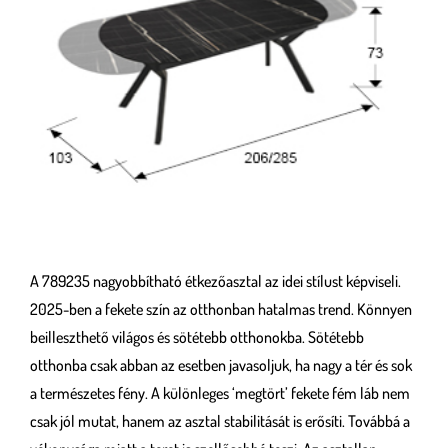
A 789235 nagyobbítható étkezőasztal az idei stílust képviseli.
2025-ben a fekete szín az otthonban hatalmas trend. Könnyen
beilleszthető világos és sötétebb otthonokba. Sötétebb
otthonba csak abban az esetben javasoljuk, ha nagy a tér és sok
a természetes fény. A különleges ‘megtört’ fekete fém láb nem
csak jól mutat, hanem az asztal stabilitását is erősíti. Továbbá a