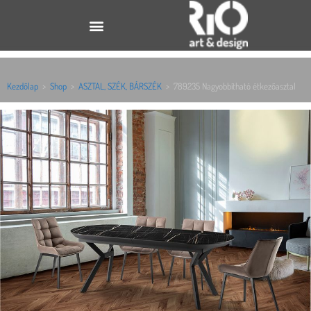
Kezdőlap
>
Shop
>
ASZTAL, SZÉK, BÁRSZÉK
>
789235 Nagyobbítható étkezőasztal