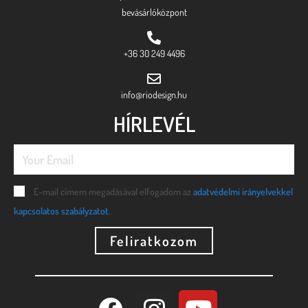
bevásárlóközpont
+36 30 249 4496
info@riodesign.hu
HÍRLEVÉL
E-mail címem megadásával elfogadom az
adatvédelmi irányelvekkel
kapcsolatos szabályzatot.
Feliratkozom