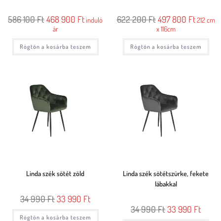
586 100
Ft
468 900
Ft
622 200
Ft
497 800
Ft
induló
212 cm
ár
x 116cm
Rögtön a kosárba teszem
Rögtön a kosárba teszem
Linda szék sötét zöld
Linda szék sötétszürke, fekete
lábakkal
34 990
Ft
33 990
Ft
34 990
Ft
33 990
Ft
Rögtön a kosárba teszem