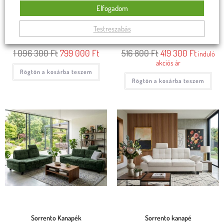
Elfogadom
Rimini akciós motoros kanapé
Capri kanapé
Testreszabás
1 096 300
Ft
799 000
Ft
516 800
Ft
419 300
Ft
induló
akciós ár
Rögtön a kosárba teszem
Rögtön a kosárba teszem
Sorrento Kanapék
Sorrento kanapé