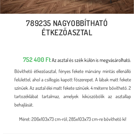
789235 NAGYOBBÍTHATÓ
ÉTKEZŐASZTAL
752 400
Ft
Az asztal és szék külön is megvásárolható.
Bővíthető étkezőasztal, fényes fekete márvány mintás ellenálló
felülettel, ahol a csillogás kapott főszerepet. A lábak matt fekete
színűek. Az asztal élei matt fekete színűek. 4 méterre bővíthető. 2
tartozéklábat tartalmaz, amelyek kiküszöbölik az asztallap
behajlását.
Méret: 206x103x73 cm-ről, 285x103x73 cm-re bővíthető ki!