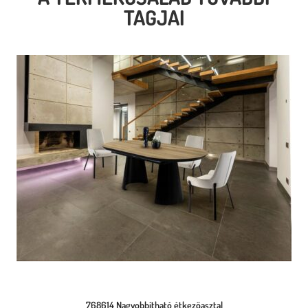
TAGJAI
768614 Nagyobbítható étkezőasztal