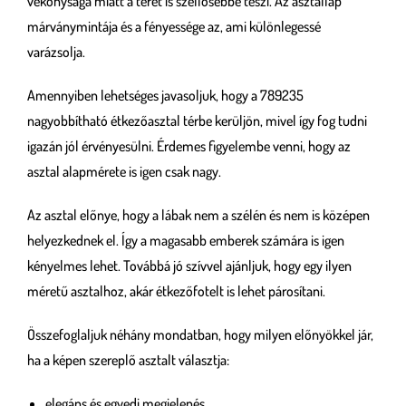
vékonysága miatt a teret is szellősebbé teszi. Az asztallap
márványmintája és a fényessége az, ami különlegessé
varázsolja.
Amennyiben lehetséges javasoljuk, hogy a 789235
nagyobbítható étkezőasztal térbe kerüljön, mivel így fog tudni
igazán jól érvényesülni. Érdemes figyelembe venni, hogy az
asztal alapmérete is igen csak nagy.
Az asztal előnye, hogy a lábak nem a szélén és nem is középen
helyezkednek el. Így a magasabb emberek számára is igen
kényelmes lehet. Továbbá jó szívvel ajánljuk, hogy egy ilyen
méretű asztalhoz, akár étkezőfotelt is lehet párosítani.
Összefoglaljuk néhány mondatban, hogy milyen előnyökkel jár,
ha a képen szereplő asztalt választja:
elegáns és egyedi megjelenés