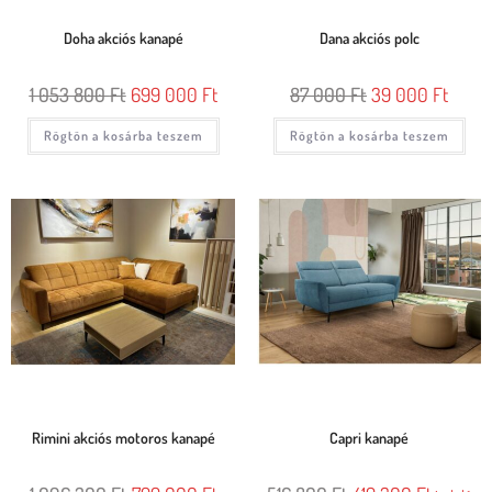
Doha akciós kanapé
Dana akciós polc
1 053 800
Ft
699 000
Ft
87 000
Ft
39 000
Ft
Rögtön a kosárba teszem
Rögtön a kosárba teszem
Rimini akciós motoros kanapé
Capri kanapé