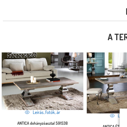
A TE
Leírás, fotók, ár
Leírás
ANTICA dohányzóasztal 591538
ANTICA ÉTKEZ