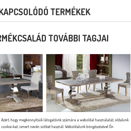
KAPCSOLÓDÓ TERMÉKEK
RMÉKCSALÁD TOVÁBBI TAGJAI
, fotók, ár
Leírás, fotók, ár
Azért, hogy megkönnyítsük látogatóink számára a weboldal használatát, oldalunk
cookie-kat, ismert nevén sütiket használ. Weboldalunk böngészésével Ön
ŐASZTAL 591983
ANTICA ÉTKEZŐASZTAL 591684