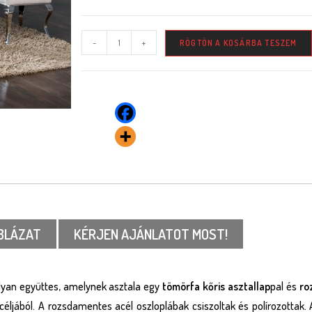
-
+
RÖGTÖN A KOSÁRBA TESZEM
BLÁZAT
KÉRJEN AJÁNLATOT MOST!
an együttes, amelynek asztala egy
tömörfa kőris asztallap
pal és
ro
céljából. A rozsdamentes acél oszloplábak csiszoltak és polírozottak. 