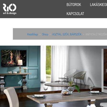
BÚTOROK
LAKÁSKIEG
KAPCSOLAT
Kezdőlap
>
Shop
>
ASZTAL, SZÉK, BÁRSZÉK
>
ANTICA ÉTKEZŐA