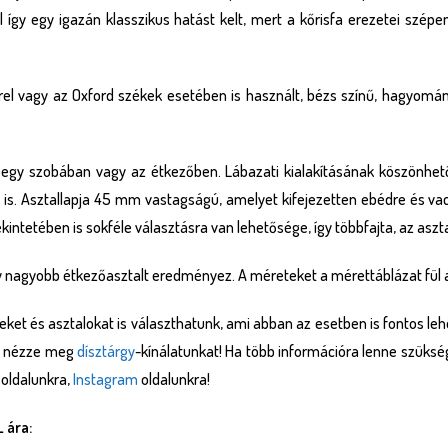
így egy igazán klasszikus hatást kelt, mert a kőrisfa erezetei szépen
rrel vagy az Oxford székek esetében is használt, bézs színű, hagyomány
n, egy szobában vagy az étkezőben. Lábazati kialakításának köszönhet
be is. Asztallapja 45 mm vastagságú, amelyet kifejezetten ebédre és va
ekintetében is sokféle választásra van lehetősége, így többfajta, az aszta
gy nagyobb étkezőasztalt eredményez. A méreteket a mérettáblázat fül al
ket és asztalokat is választhatunk, ami abban az esetben is fontos le
 nézze meg
dísztárgy
-kínálatunkat! Ha több információra lenne szüks
oldalunkra,
Instagram
oldalunkra!
 ára: