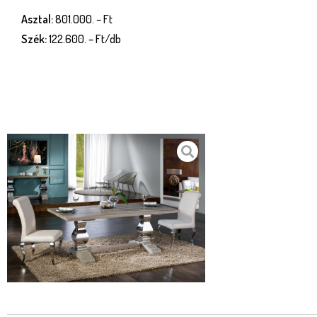
Asztal:
801.000. – Ft
Szék:
122.600. – Ft/db