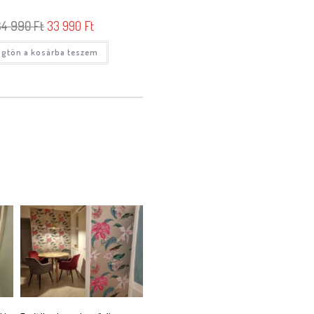
34 990
Ft
33 990
Ft
gtön a kosárba teszem