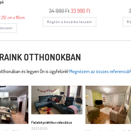
apé
34 990
Ft
33 990
Ft
t
212 cm x 116cm
Rögtön a kosárba teszem
Rö
 teszem
RAINK OTTHONOKBAN
tthonában és legyen Ön is ügyfelünk!
Megnézem az összes referenciát!
Fiatalok praktikus választása
2023.01.05.