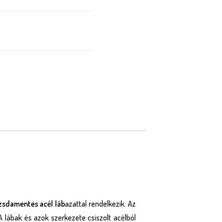
zsdamentes acél láb
azattal rendelkezik. Az
A lábak és azok szerkezete csiszolt acélból