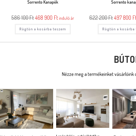
Sorrento Kanapék
Sorrento kan
586 100
Ft
468 900
Ft
622 200
Ft
497 800
F
induló ár
Rögtön a kosárba teszem
Rögtön a kosárba
BÚTO
Nézze meg a termékeinket vásárlóink o