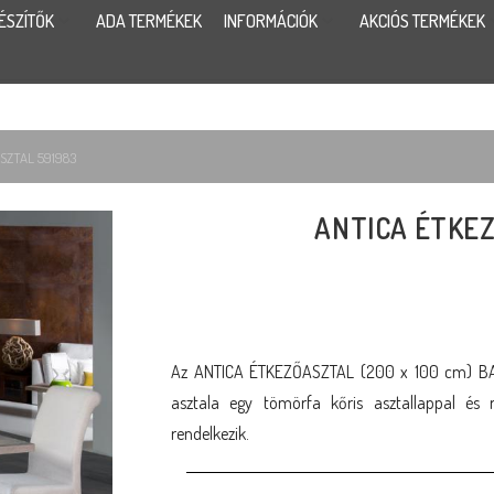
ÉSZÍTŐK
ADA TERMÉKEK
INFORMÁCIÓK
AKCIÓS TERMÉKEK
SZTAL 591983
ANTICA ÉTKEZ
Az ANTICA ÉTKEZŐASZTAL (200 x 100 cm) B
asztala egy tömörfa kőris asztallappal és 
rendelkezik.