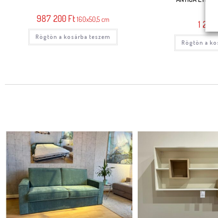
987 200
Ft
160x50,5 cm
1 290
Rögtön a kosárba teszem
Rögtön a ko