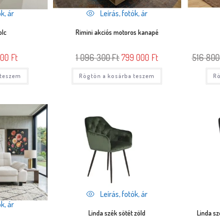
k, ár
Leírás, fotók, ár
olc
Rimini akciós motoros kanapé
000
Ft
1 096 300
Ft
799 000
Ft
516 80
 teszem
Rögtön a kosárba teszem
Rö
Leírás, fotók, ár
k, ár
Linda szék sötét zöld
Linda sz