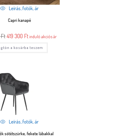
Leírás, fotók, ár
Capri kanapé
0
Ft
419 300
Ft
induló akciós ár
gtön a kosárba teszem
Leírás, fotók, ár
ék sötétszürke, fekete lábakkal