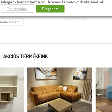
beleegyezik, hogy a számítógépén, illetve mobil eszközén cookie-kat tároljunk.
Testreszabás
Elfogadom
 500
Ft
Tovább
sárba teszem
AKCIÓS TERMÉKEINK