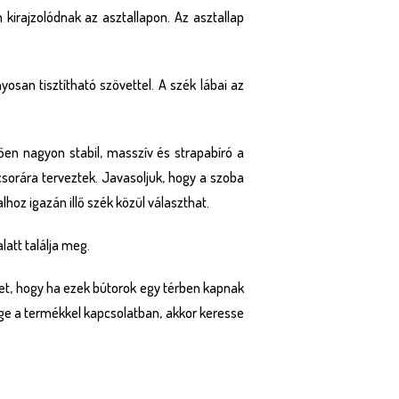
 kirajzolódnak az asztallapon. Az asztallap
osan tisztítható szövettel. A szék lábai az
ően nagyon stabil, masszív és strapabíró a
csorára terveztek. Javasoljuk, hogy a szoba
lhoz igazán illő szék közül választhat.
att találja meg.
het, hogy ha ezek bútorok egy térben kapnak
ége a termékkel kapcsolatban, akkor keresse