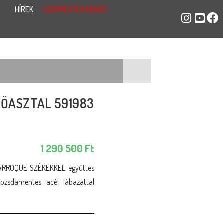
HÍREK
EZERMESTER NEKED
ŐASZTAL 591983
1 290 500
Ft
ARROQUE SZÉKEKKEL együttes
rozsdamentes acél lábazattal