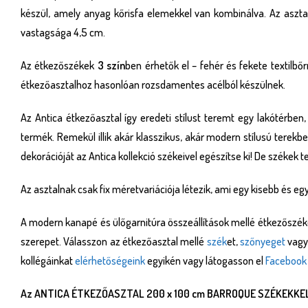
készül, amely anyag kőrisfa elemekkel van kombinálva. Az asztal 
vastagsága 4,5 cm.
Az étkezőszékek
3 szín
ben érhetők el – fehér és fekete textilbő
étkezőasztalhoz hasonlóan rozsdamentes acélból készülnek.
Az Antica étkezőasztal így eredeti stílust teremt egy lakótérbe
termék. Remekül illik akár klasszikus, akár modern stílusú terek
dekorációját az Antica kollekció székeivel egészítse ki! De székek t
Az asztalnak csak fix méretvariációja létezik, ami egy kisebb és e
A modern kanapé és ülőgarnitúra összeállítások mellé étkezőszéke
szerepet. Válasszon az étkezőasztal mellé
szék
et,
szőnyeget
vagy
kollégáinkat
elérhetőségeink
egyikén vagy látogasson el
Facebook
Az ANTICA ÉTKEZŐASZTAL 200 x 100 cm BARROQUE SZÉKEKKEL