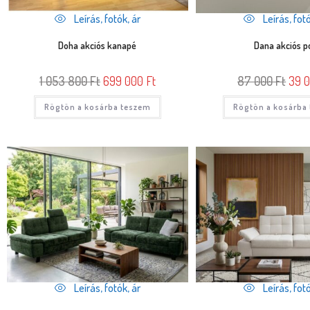
Leírás, fotók, ár
Leírás, fotó
Doha akciós kanapé
Dana akciós p
1 053 800
Ft
699 000
Ft
87 000
Ft
39 
Rögtön a kosárba teszem
Rögtön a kosárba
Leírás, fotók, ár
Leírás, fotó