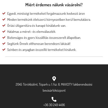
Miért érdemes nálunk vásárolni?
Egyedi, minőségi termékeket forgalmazzunk kedvező áron
Minden termékünk életszerű környezetben kerül bemutatásra.
Óriási ülőgarnitúra és kanapé kínálatunk van.
Hatalmas a méret- és elemválaszték.
Biztonságos és gyors kiszállítás összeszerelt állapotban.
Segítünk Önnek otthonosan berendezni lakását!
Színben és anyagban összeillő termékeket kínálunk.
2045 Törökbálint, Tópark u. 1. fsz. 6. MAXCITY lakberendezési
bevásárlóközpont
+36 30 249 4496