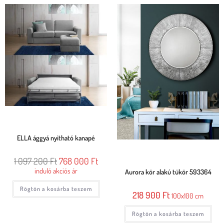
ELLA ággyá nyitható kanapé
1 097 200
Ft
768 000
Ft
induló akciós ár
Aurora kör alakú tükör 593364
Rögtön a kosárba teszem
218 900
Ft
100x100 cm
Rögtön a kosárba teszem