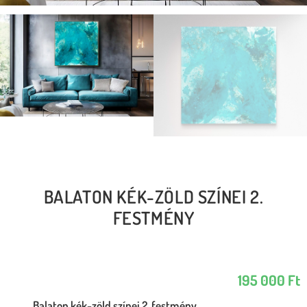
BALATON KÉK-ZÖLD SZÍNEI 2.
FESTMÉNY
195 000
Ft
Balaton kék-zöld színei 2. festmény