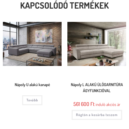
KAPCSOLÓDÓ TERMÉKEK
Nápoly U alakú kanapé
Nápoly L ALAKÚ ÜLŐGARNITÚRA
ÁGYFUNKCIÓVAL
Tovább
561 600
Ft
induló akciós ár
Rögtön a kosárba teszem