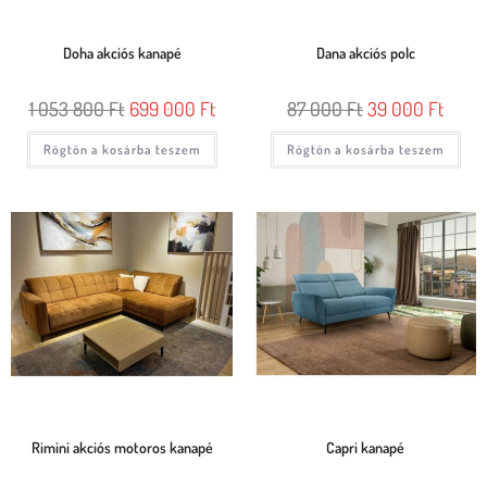
Doha akciós kanapé
Dana akciós polc
1 053 800
Ft
699 000
Ft
87 000
Ft
39 000
Ft
Rögtön a kosárba teszem
Rögtön a kosárba teszem
Rimini akciós motoros kanapé
Capri kanapé