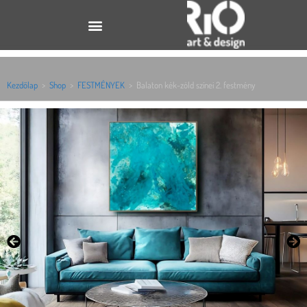
Kezdőlap
>
Shop
>
FESTMÉNYEK
>
Balaton kék-zöld színei 2. festmény