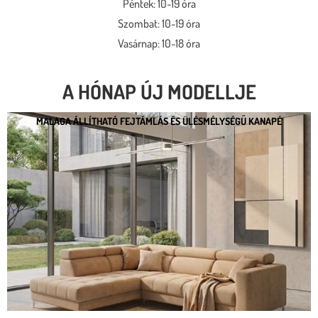
Péntek: 10-19 óra
Szombat: 10-19 óra
Vasárnap: 10-18 óra
A HÓNAP ÚJ MODELLJE
MALAGA ÁLLÍTHATÓ FEJTÁMLÁS ÉS ÜLÉSMÉLYSÉGŰ KANAPÉ
MALAGA ÁLLÍTHATÓ FEJTÁMLÁS ÉS
ÜLÉSMÉLYSÉGŰ KANAPÉ
* kedvező ár
* több százféle kárpit
* moduláris rendszer
* motoros állíthatóság
Megnézem