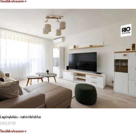
Tovább olvasom »
Legénylakás – natúr életstílus
2025.07.08.
Tovább olvasom »