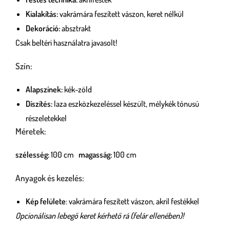
Kialakítás:
vakrámára feszített vászon, keret nélkül
Dekoráció:
absztrakt
Csak beltéri használatra javasolt!
Szín:
Alapszínek:
kék-zöld
Díszítés:
laza eszközkezeléssel készült, mélykék tónusú
részeletekkel
Méretek:
szélesség:
100 cm
magasság:
100 cm
Anyagok és kezelés:
Kép felülete
: vakrámára feszített vászon, akril festékkel
Opcionálisan lebegő keret kérhető rá (felár ellenében)!