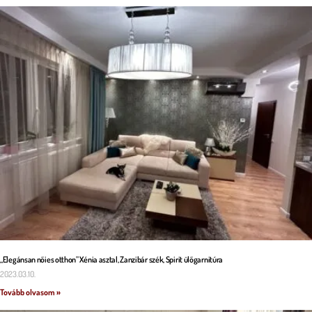
„Elegánsan nőies otthon” Xénia asztal, Zanzibár szék, Spirit ülőgarnitúra
2023.03.10.
Tovább olvasom »