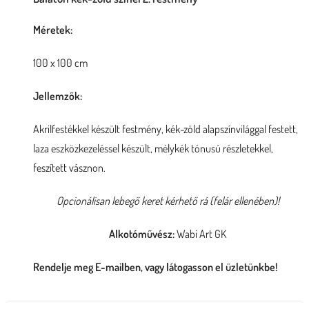
Méretek:
100 x 100 cm
Jellemzők:
Akrilfestékkel készült festmény, kék-zöld alapszínvilággal festett,
laza eszközkezeléssel készült, mélykék tónusú részletekkel,
feszített vásznon.
Opcionálisan lebegő keret kérhető rá (felár ellenében)!
Alkotóművész:
Wabi Art GK
Rendelje meg E-mailben, vagy látogasson el üzletünkbe!