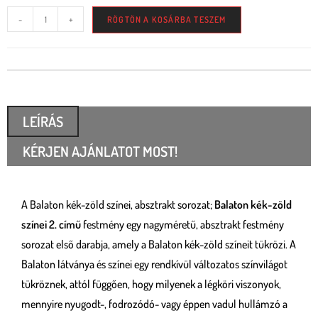
-
+
RÖGTÖN A KOSÁRBA TESZEM
LEÍRÁS
KÉRJEN AJÁNLATOT MOST!
A Balaton kék-zöld színei, absztrakt sorozat;
Balaton kék-zöld
színei 2. című
festmény egy nagyméretű, absztrakt festmény
sorozat első darabja, amely a Balaton kék-zöld színeit tükrözi. A
Balaton látványa és színei egy rendkívül változatos színvilágot
tükröznek, attól függően, hogy milyenek a légköri viszonyok,
mennyire nyugodt-, fodrozódó- vagy éppen vadul hullámzó a