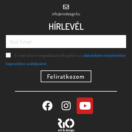
info@riodesign.hu
HÍRLEVÉL
E-mail címem megadásával elfogadom az
adatvédelmi irányelvekkel
kapcsolatos szabályzatot.
Feliratkozom