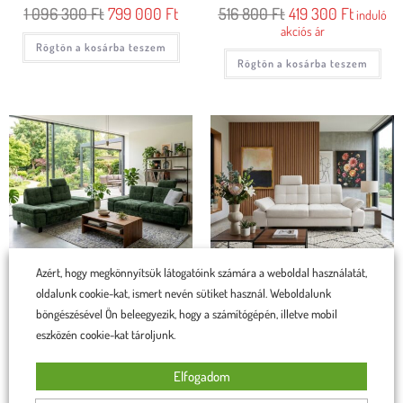
1 096 300
Ft
799 000
Ft
516 800
Ft
419 300
Ft
induló
akciós ár
Rögtön a kosárba teszem
Rögtön a kosárba teszem
Azért, hogy megkönnyítsük látogatóink számára a weboldal használatát,
oldalunk cookie-kat, ismert nevén sütiket használ. Weboldalunk
Sorrento Kanapék
Sorrento kanapé
böngészésével Ön beleegyezik, hogy a számítógépén, illetve mobil
eszközén cookie-kat tároljunk.
586 100
Ft
468 900
Ft
622 200
Ft
497 800
Ft
induló
212 cm
ár
x 116cm
Elfogadom