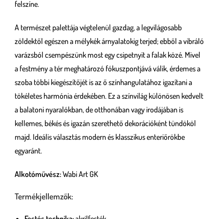
felszíne.
A természet palettája végtelenül gazdag, a legvilágosabb
zöldektől egészen a mélykék árnyalatokig terjed; ebből a vibráló
varázsból csempészünk most egy csipetnyit a falak közé. Mivel
a festmény a tér meghatározó fókuszpontjává válik, érdemes a
szoba többi kiegészítőjét is az ő színhangulatához igazítani a
tökéletes harmónia érdekében. Ez a színvilág különösen kedvelt
a balatoni nyaralókban, de otthonában vagy irodájában is
kellemes, békés és igazán szerethető dekorációként tündököl
majd. Ideális választás modern és klasszikus enteriőrökbe
egyaránt.
Alkotóművész:
Wabi Art GK
Termékjellemzők:
Festés technika:
akrilfesték