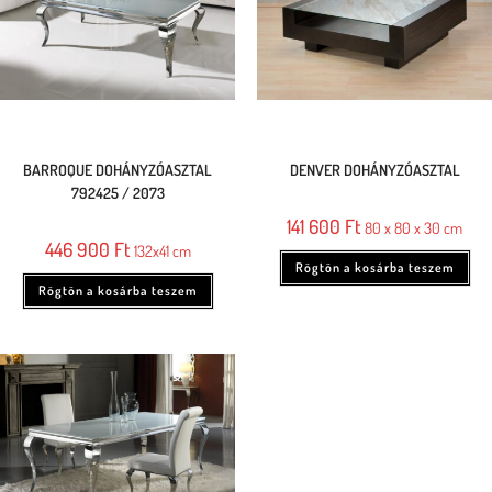
BARROQUE DOHÁNYZÓASZTAL
DENVER DOHÁNYZÓASZTAL
792425 / 2073
141 600
Ft
80 x 80 x 30 cm
446 900
Ft
132x41 cm
Rögtön a kosárba teszem
Rögtön a kosárba teszem