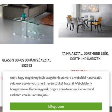
TAIMA ASZTAL, DORTMUND SZÉK,
DORTMUND KARSZÉK
GLASS 3 DB-OS DOHÁNYZÓASZTAL
552283
69 700
Ft
db/szék
Azért, hogy megkönnyítsük látogatóink számára a weboldal használatát,
159 600
Ft
42x42 cm és 38x38 cm
Rögtön a kosárba teszem
és 36x30 cm
oldalunk cookie-kat, ismert nevén sütiket használ. Weboldalunk
böngészésével Ön beleegyezik, hogy a számítógépén, illetve mobil
Rögtön a kosárba teszem
eszközén cookie-kat tároljunk.
Elfogadom