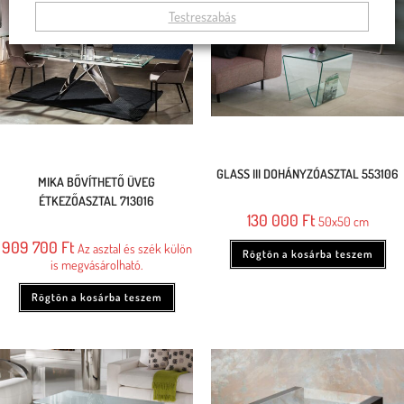
Testreszabás
GLASS III DOHÁNYZÓASZTAL 553106
MIKA BŐVÍTHETŐ ÜVEG
ÉTKEZŐASZTAL 713016
130 000
Ft
50x50 cm
909 700
Ft
Az asztal és szék külön
Rögtön a kosárba teszem
is megvásárolható.
Rögtön a kosárba teszem