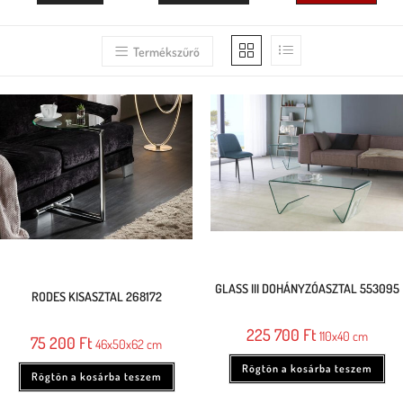
Termékszűrő
GLASS III DOHÁNYZÓASZTAL 553095
RODES KISASZTAL 268172
225 700
Ft
110x40 cm
75 200
Ft
46x50x62 cm
Rögtön a kosárba teszem
Rögtön a kosárba teszem