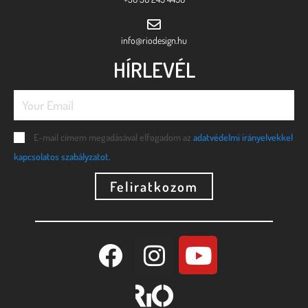
info@riodesign.hu
HÍRLEVÉL
E-mail címem megadásával elfogadom az
adatvédelmi irányelvekkel
kapcsolatos szabályzatot.
Feliratkozom