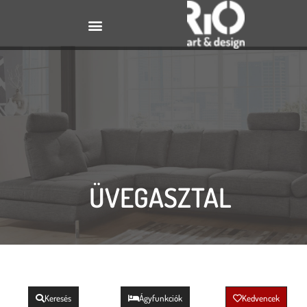
ÜVEGASZTAL
Keresés
Ágyfunkciók
Kedvencek