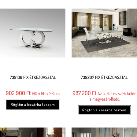
739136 FIX ÉTKEZŐASZTAL
739207 FIX ÉTKEZŐASZTAL
902 900
Ft
987 200
Ft
160 x 90 x 76 cm
Az asztal és szék külön
is megvásárolható.
Rögtön a kosárba teszem
Rögtön a kosárba teszem