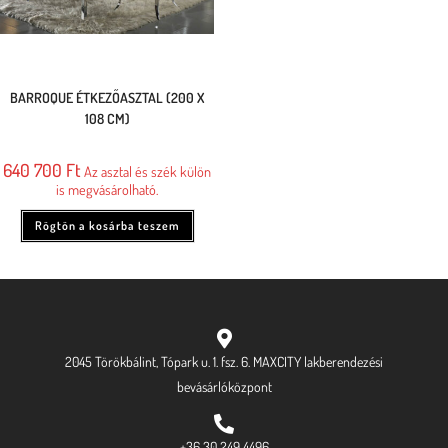
BARROQUE ÉTKEZŐASZTAL (200 X
108 CM)
640 700
Ft
Az asztal és szék külön
is megvásárolható.
Rögtön a kosárba teszem
2045 Törökbálint, Tópark u. 1. fsz. 6. MAXCITY lakberendezési
bevásárlóközpont
+36 30 249 4496