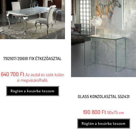
792107/20691 FIX ÉTKEZŐASZTAL
640 700
Ft
Az asztal és szék külön
is megvásárolható.
Rögtön a kosárba teszem
GLASS KONZOLASZTAL 552431
190 800
Ft
90x75 cm
Rögtön a kosárba teszem